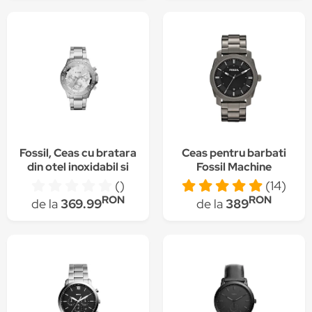
Fossil, Ceas cu bratara
Ceas pentru barbati
din otel inoxidabil si
Fossil Machine
functii multiple,
FS4774
()
(14)
Argintiu
RON
RON
de la
369.99
de la
389