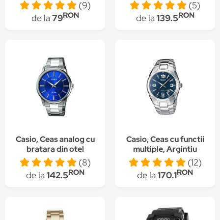
Negru
(9)
(5)
RON
RON
de la
79
de la
139.5
Casio, Ceas analog cu
Casio, Ceas cu functii
bratara din otel
multiple, Argintiu
inoxidabil, Argintiu
(8)
(12)
RON
RON
de la
142.5
de la
170.1