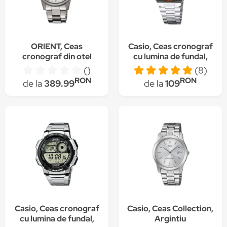
ORIENT, Ceas
Casio, Ceas cronograf
cronograf din otel
cu lumina de fundal,
inoxidabil, Argintiu
Argintiu
()
(8)
RON
RON
de la
389.99
de la
109
Casio, Ceas cronograf
Casio, Ceas Collection,
cu lumina de fundal,
Argintiu