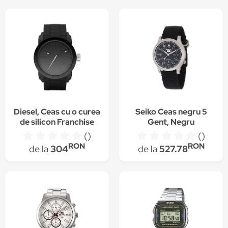
Diesel, Ceas cu o curea
Seiko Ceas negru 5
de silicon Franchise
Gent, Negru
()
()
RON
RON
de la
304
de la
527.78