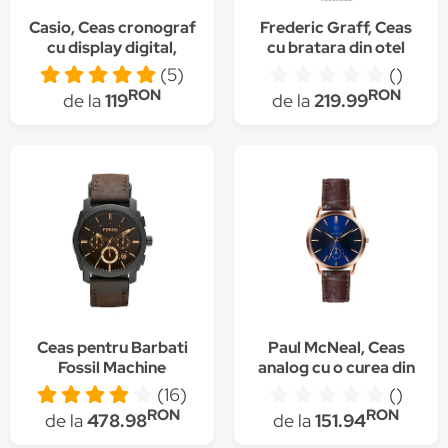
Casio, Ceas cronograf
Frederic Graff, Ceas
cu display digital,
cu bratara din otel
Verde inchis
inoxidabil cu model
(5)
()
plasa, Argintiu/Negru
RON
RON
de la
119
de la
219.99
Ceas pentru Barbati
Paul McNeal, Ceas
Fossil Machine
analog cu o curea din
FS4656
piele, Maro inchis
(16)
()
RON
RON
de la
478.98
de la
151.94