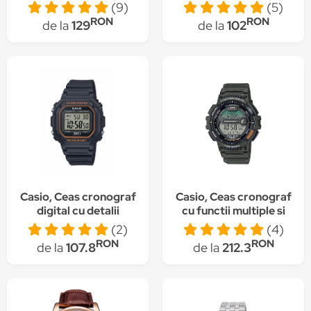
Argintiu
(9)
(5)
RON
RON
de la
129
de la
102
Casio, Ceas cronograf
Casio, Ceas cronograf
digital cu detalii
cu functii multiple si
contrastante, Gri
pentru pescuit, Negru
(2)
(4)
inchis
RON
RON
de la
107.8
de la
212.3