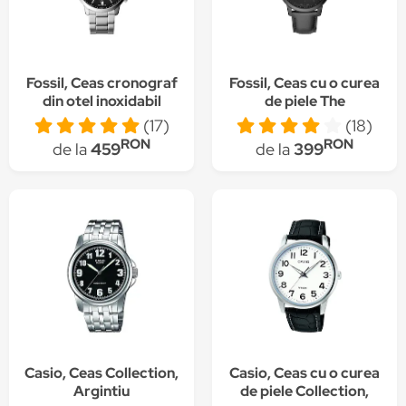
Fossil, Ceas cronograf
Fossil, Ceas cu o curea
din otel inoxidabil
de piele The
Neutra, Argintiu
Minimalist, Negru
(17)
(18)
RON
RON
de la
459
de la
399
Casio, Ceas Collection,
Casio, Ceas cu o curea
Argintiu
de piele Collection,