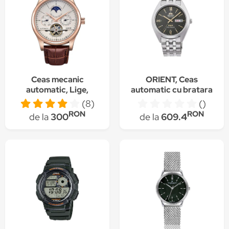
Ceas mecanic
ORIENT, Ceas
automatic, Lige,
automatic cu bratara
Business, Casual,
metalica, Argintiu
(8)
()
Clasic, Analog curea
RON
RON
de la
300
de la
609.4
din piele, Auriu