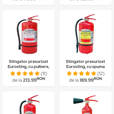
Stingator presurizat
Stingator presurizat
Eurosting, cu pulbere,
Eurosting, cu spuma
tip P9, 9 kg
mecanica, tip SM6, 6 l
(11)
(12)
RON
RON
de la
213.99
de la
189.99