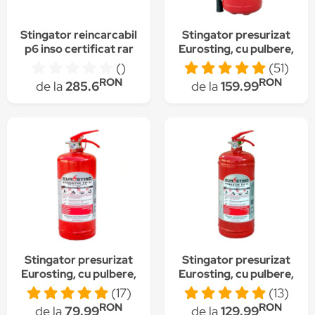
Stingator reincarcabil
Stingator presurizat
p6 inso certificat rar
Eurosting, cu pulbere,
valabilitate 5 ani
tip P6, 6 kg
()
(51)
RON
RON
de la
285.6
de la
159.99
Stingator presurizat
Stingator presurizat
Eurosting, cu pulbere,
Eurosting, cu pulbere,
tip P2, 2 kg
tip P3, 3 kg
(17)
(13)
RON
RON
de la
79.99
de la
129.99