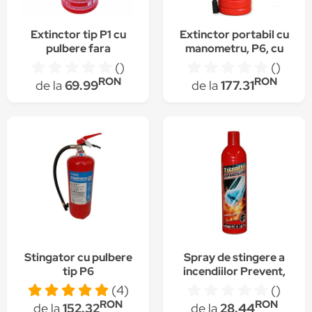
Extinctor tip P1 cu
Extinctor portabil cu
pulbere fara
manometru, P6, cu
manometru 1kg
pulbere ABC, Tianbo,
()
()
6 kg + Autocolant A6
RON
RON
de la
69.99
de la
177.31
Stingator cu pulbere
Spray de stingere a
tip P6
incendiilor Prevent,
600ml
(4)
()
RON
RON
de la
152.32
de la
28.44