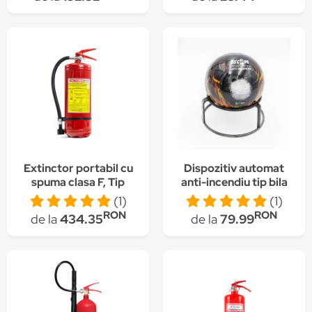
Extinctor portabil cu
Dispozitiv automat
spuma clasa F, Tip
anti-incendiu tip bila
SM6, 6 kg
Escape 1.3 kg
(1)
(1)
RON
RON
de la
434.35
de la
79.99