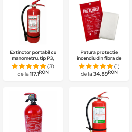
Extinctor portabil cu
Patura protectie
manometru, tip P3,
incendiu din fibra de
Tianbo, 3 kg +
sticla, coso, rosu, 100
(3)
(1)
Autocolant A6
x 100 cm
RON
RON
de la
117.1
de la
34.89