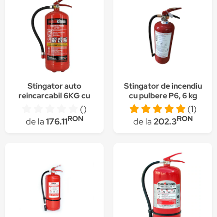
Stingator auto
Stingator de incendiu
reincarcabil 6KG cu
cu pulbere P6, 6 kg
manometru
()
(1)
RON
RON
de la
176.11
de la
202.3