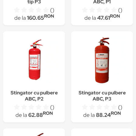
tip P3
ABC, P1
()
()
RON
RON
de la
160.65
de la
47.61
Stingator cu pulbere
Stingator cu pulbere
ABC, P2
ABC, P3
()
()
RON
RON
de la
62.88
de la
88.24