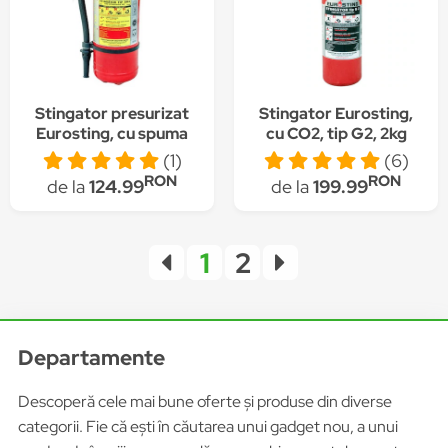
Stingator presurizat
Stingator Eurosting,
Eurosting, cu spuma
cu CO2, tip G2, 2kg
mecanica, tip SM3, 3 l
(1)
(6)
RON
RON
de la
124.99
de la
199.99
1
2
Departamente
Descoperă cele mai bune oferte și produse din diverse
categorii. Fie că ești în căutarea unui gadget nou, a unui