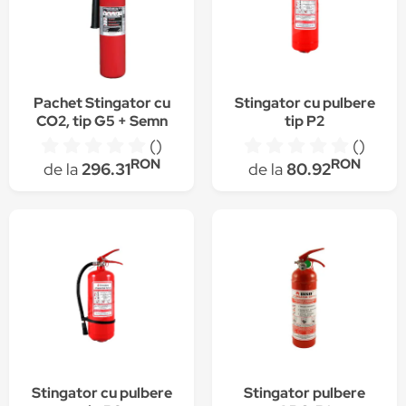
Pachet Stingator cu
Stingator cu pulbere
CO2, tip G5 + Semn
tip P2
stingator A6
()
()
RON
RON
de la
296.31
de la
80.92
Stingator cu pulbere
Stingator pulbere