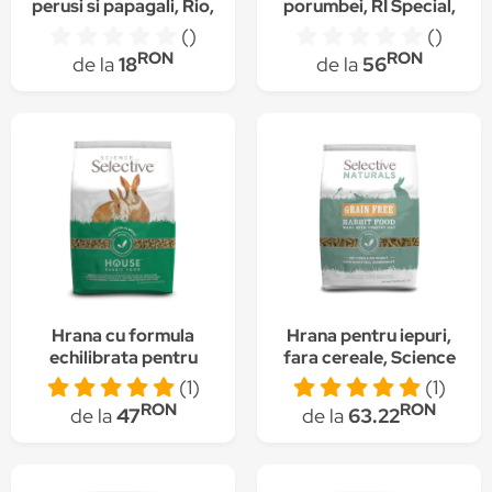
perusi si papagali, Rio,
porumbei, RI Special,
1 kg, 21032
Cest Pharma, 50
()
()
Tablete
RON
RON
de la
18
de la
56
Hrana cu formula
Hrana pentru iepuri,
echilibrata pentru
fara cereale, Science
iepuri sedentari,
Naturals, 1.5kg
(1)
(1)
Science Selective,
RON
RON
de la
47
de la
63.22
Adult, 1,5 Kg