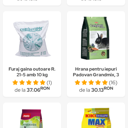
g
Furaj gaina outoare R.
Hrana pentru iepuri
21-5 amb 10 kg
Padovan Grandmix, 3
Kg
(1)
(16)
RON
RON
de la
37.06
de la
30.13