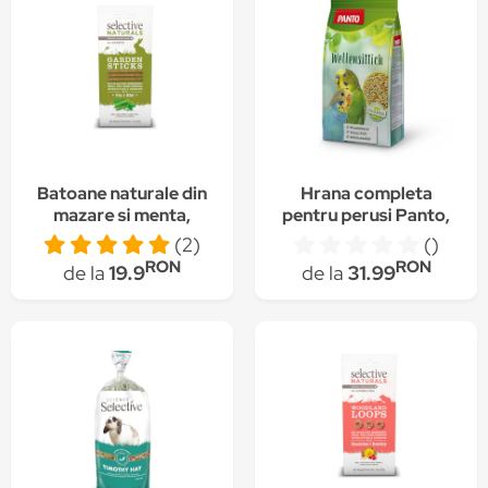
Batoane naturale din
Hrana completa
mazare si menta,
pentru perusi Panto,
Garden Sticks,
2.5 kg
(2)
()
Selective Naturals, 60
RON
RON
de la
19.9
de la
31.99
g