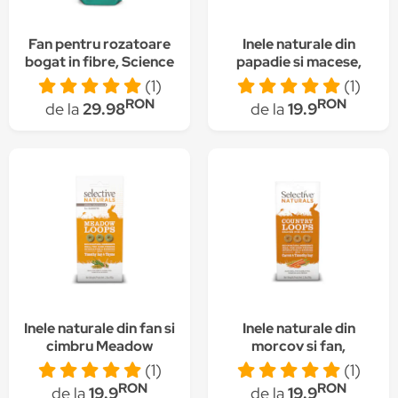
Fan pentru rozatoare
Inele naturale din
bogat in fibre, Science
papadie si macese,
Selective, 400 g
Woodland Loops,
(1)
(1)
Selective Naturals, 80
RON
RON
de la
29.98
de la
19.9
g
Inele naturale din fan si
Inele naturale din
cimbru Meadow
morcov si fan,
Loops, Selective
Country Loops,
(1)
(1)
Naturals, 80 g
Selective Naturals, 80
RON
RON
de la
19.9
de la
19.9