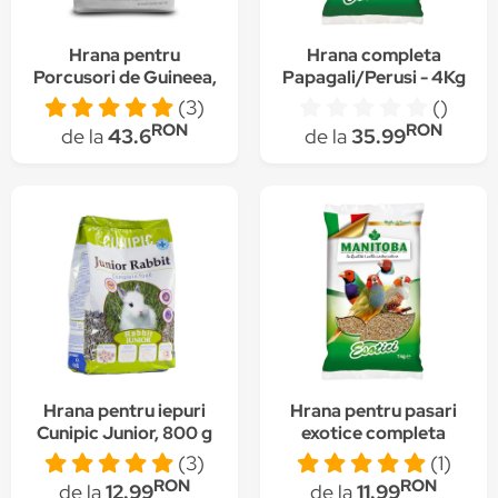
Hrana pentru
Hrana completa
Porcusori de Guineea,
Papagali/Perusi - 4Kg
fara cereale, Science
(3)
()
Naturals, 1.5 kg
RON
RON
de la
43.6
de la
35.99
Hrana pentru iepuri
Hrana pentru pasari
Cunipic Junior, 800 g
exotice completa
Manitoba, 1 Kg
(3)
(1)
RON
RON
de la
12.99
de la
11.99