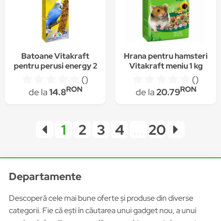
Batoane Vitakraft
Hrana pentru hamsteri
pentru perusi energy 2
Vitakraft meniu 1 kg
buc/ cutie. Set 5 cutii
()
()
RON
RON
de la
14.8
de la
20.79
1
2
3
4
...
20
Departamente
Descoperă cele mai bune oferte și produse din diverse
categorii. Fie că ești în căutarea unui gadget nou, a unui