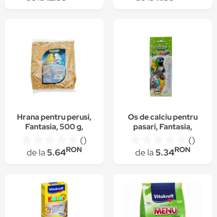
Hrana pentru perusi,
Os de calciu pentru
Fantasia, 500 g,
pasari, Fantasia,
240.02
246.67
()
()
RON
RON
de la
5.64
de la
5.34