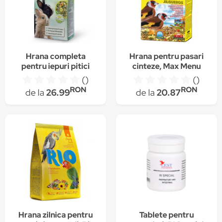
Hrana completa
Hrana pentru pasari
pentru iepuri pitici
cinteze, Max Menu
Panto, 2.5 kg
Goldfinches, Kiki,
()
()
500g
RON
RON
de la
26.99
de la
20.87
Hrana zilnica pentru
Tablete pentru