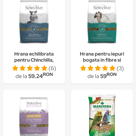
Hrana echilibrata
Hrana pentru iepuri
pentru Chinchilla,
bogata in fibre si
Science Selective,
prebiotice, Science
(6)
(3)
1.5kg
Selective, Adult, 1.5 kg
RON
RON
de la
59.24
de la
59