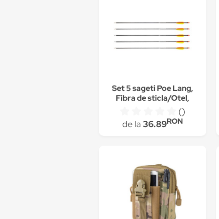
Set 5 sageti Poe Lang,
Fibra de sticla/Otel,
71.1 cm, Negru
()
RON
de la
36.89