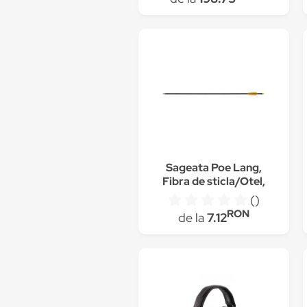
Sageata Poe Lang,
Fibra de sticla/Otel,
76.2 cm, Negru
()
RON
de la
7.12