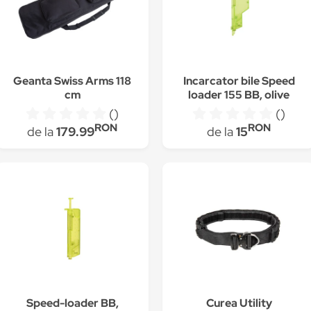
Geanta Swiss Arms 118
Incarcator bile Speed
cm
loader 155 BB, olive
drab
()
()
RON
RON
de la
179.99
de la
15
Speed-loader BB,
Curea Utility