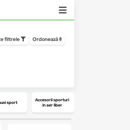
e filtrele
Ordonează
Accesorii sporturi
Bidoane si
usi sport
in aer liber
shakere