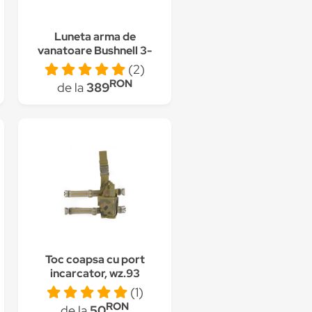
Luneta arma de
vanatoare Bushnell 3-
9x56AOE
(2)
RON
de la
389
Toc coapsa cu port
incarcator, wz.93
Polish woodland
(1)
RON
de la
50