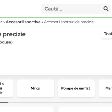
er
Accesorii sportive
Accesorii sporturi de precizie
e precizie
Toat
produse)
 si
ii
Mingi
Pompe de umflat
Man
le