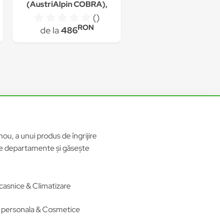
(AustriAlpin COBRA),
gri, marimea M
()
RON
de la
486
ou, a unui produs de îngrijire
ele departamente și găsește
casnice & Climatizare
re personala & Cosmetice