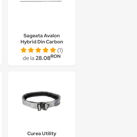
Sageata Avalon
Hybrid Din Carbon
Pentru Tir Cu Arcul
(1)
RON
de la
28.08
Curea Utility