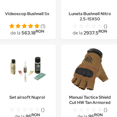
Videoscop Bushnell 5x
Luneta Bushnell Nitro
2.5-15X50
G4/IR/30MM
(1)
()
RON
RON
de la
563.18
de la
2937.5
Set airsoft Nuprol
Manusi Tactice Shield
Cut HW Tan Armored
Claw (Marime: L)
()
()
RON
RON
de la
95
de la
95