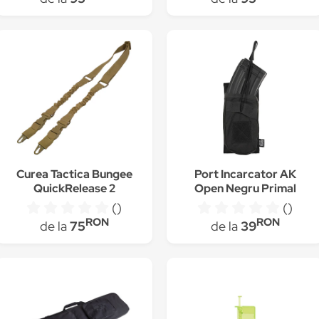
Curea Tactica Bungee
Port Incarcator AK
QuickRelease 2
Open Negru Primal
Puncte Tan Primal
Gear
()
()
Gear
RON
RON
de la
75
de la
39