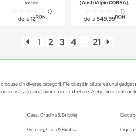
verde
(AustriAlpin COBRA),
neagra, marimea S
()
()
RON
RON
de la
12
de la
549.99
1
2
3
4
...
21
roduse din diverse categorii. Fie că ești în căutarea unui gadget n
tru casă și grădină, avem tot ce îți trebuie. Alege din următoar
Casa, Gradina & Bricolaj
Electro
Gaming, Carti & Birotica
Ingriji