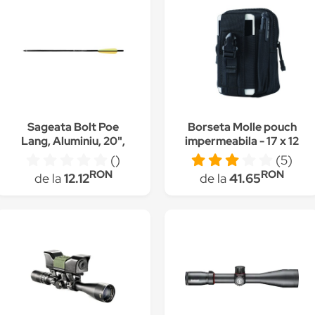
Sageata Bolt Poe
Borseta Molle pouch
Lang, Aluminiu, 20",
impermeabila - 17 x 12
Negru/Galben
cm cu prindere pe
()
(5)
curea pentru Airsoft,
RON
RON
de la
12.12
de la
41.65
Vanatoare - Neagra