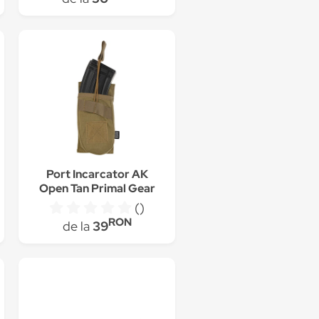
Port Incarcator AK
Open Tan Primal Gear
()
RON
de la
39