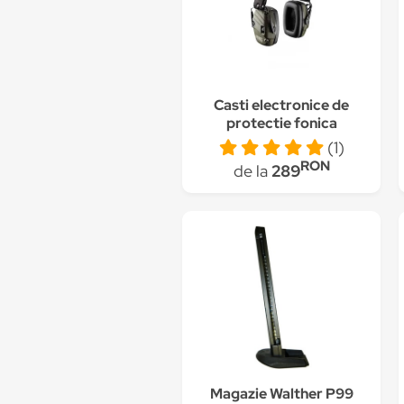
Casti electronice de
protectie fonica
Activa Hunter G2
(1)
Burrel, reglabile, profil
RON
de la
289
suplu, 85 decibeli, 2
microfoane,
tampoane inlocuibile
Magazie Walther P99