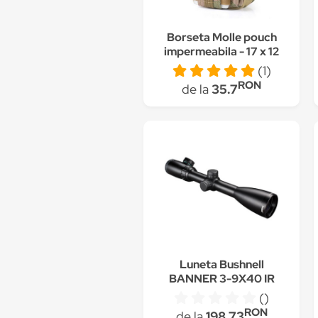
Borseta Molle pouch
impermeabila - 17 x 12
cm cu prindere pe
(1)
curea pentru Arsoft,
RON
de la
35.7
Vanatoare -
multicolor Military
Luneta Bushnell
BANNER 3-9X40 IR
CF500
()
RON
de la
198.73