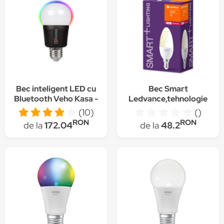
Bec inteligent LED cu
Bec Smart
Bluetooth Veho Kasa -
Ledvance,tehnologie
lumina RGB
ZigBee, E 14, 40W,
(10)
()
470 lm, 2700K,
RON
RON
de la
172.04
de la
48.2
compatibil Google
Assistant / Amazon
Alexa