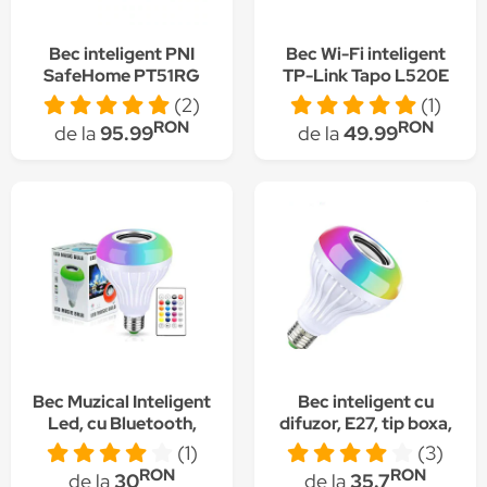
Bec inteligent PNI
Bec Wi-Fi inteligent
SafeHome PT51RG
TP-Link Tapo L520E
LED, GU10, WiFi,
(2)
(1)
RGBW, 5W, 500 lm,
RON
RON
de la
95.99
de la
49.99
lumina/culoare
reglabila prin internet,
Aplicatie Tuya Smart,
compatibil cu Alexa si
Google Assistant
Bec Muzical Inteligent
Bec inteligent cu
Led, cu Bluetooth,
difuzor, E27, tip boxa,
Telecomanda, Lumini
12W, bluetooth,
(1)
(3)
colorate, Magphone
controlabil prin
RON
RON
de la
30
de la
35.7