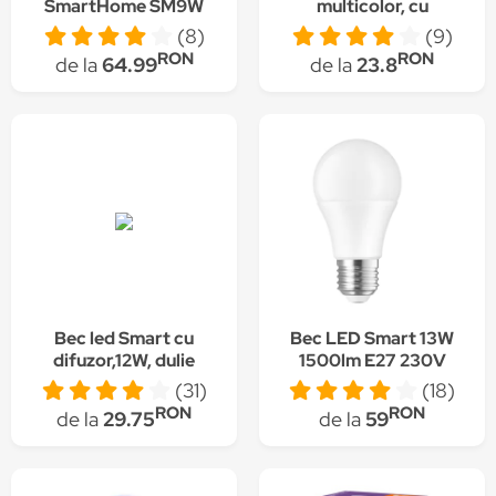
SmartHome SM9W
multicolor, cu
LED, 9w, Lumina
telecomanda si
(8)
(9)
reglabila, Compatibil
Bluetooth
RON
RON
de la
64.99
de la
23.8
cu Google Home si
Alexa
Bec led Smart cu
Bec LED Smart 13W
difuzor,12W, dulie
1500lm E27 230V
normala, Bluetooth,
RGBW+CCT+DIM Wi-
(31)
(18)
telecomanda
Fi Google Assistant,
RON
RON
de la
29.75
de la
59
Alexa, Tuya, Spectrum
Smart App