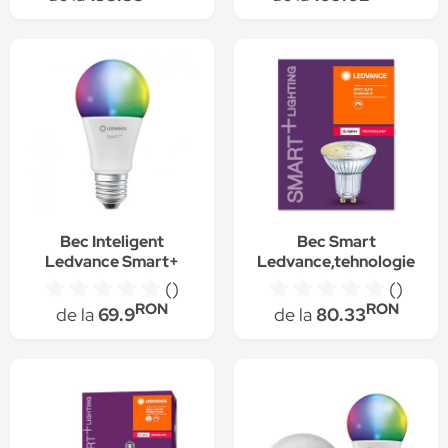
Bec Inteligent
Bec Smart
Ledvance Smart+
Ledvance,tehnologie
Standard RGBW
ZigBee, GU 10, 40W,
()
()
Frosted 75W
350 lm, 2700K,
RON
RON
de la
69.9
de la
80.33
dimabil, compatibil
Google Assistant /
Amazon Alexa