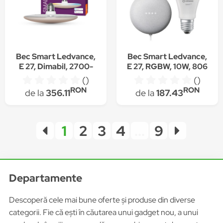
Bec Smart Ledvance,
Bec Smart Ledvance,
E 27, Dimabil, 2700-
E 27, RGBW, 10W, 806
6500 Kv, 22 W, 2000
lm, 2700-6500K
()
()
Lm
RON
RON
de la
356.11
de la
187.43
1
2
3
4
...
9
Departamente
Descoperă cele mai bune oferte și produse din diverse
categorii. Fie că ești în căutarea unui gadget nou, a unui