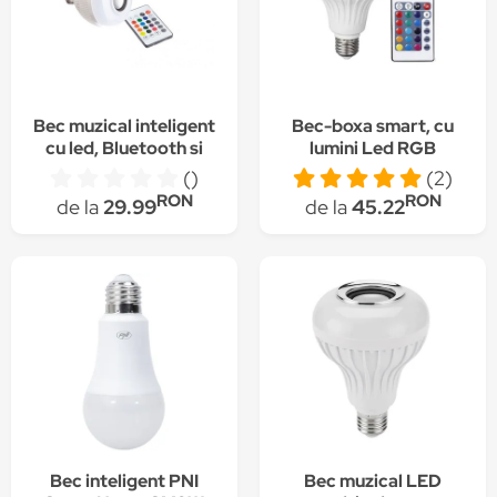
Bec muzical inteligent
Bec-boxa smart, cu
cu led, Bluetooth si
lumini Led RGB
telecomanda, lumini
multicolore, 12W
()
(2)
colorate, alb
RON
RON
de la
29.99
de la
45.22
Bec inteligent PNI
Bec muzical LED