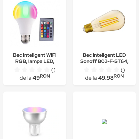
Bec inteligent WiFi
Bec inteligent LED
RGB, lampa LED,
Sonoff B02-F-ST64,
control bluetooth si
Wi-Fi, 7W, 700 LM,
()
()
telecomanda,
Dimmer, Control
RON
RON
de la
49
de la
49.98
Tescomak, BEC-RGB-
aplicatie
10W