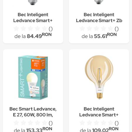
Bec Inteligent
Bec Inteligent
Ledvance Smart+
Ledvance Smart+ Zb
Standard 14W RGBW
E27 Classic Alb
()
()
RON
RON
de la
84.49
de la
55.61
Bec Smart Ledvance,
Bec Inteligent
E 27, 60W, 800 lm,
Ledvance Smart+
2700K, dimabil
Globe Clear Filament
()
()
Gold
RON
RON
de la
153.33
de la
109.02