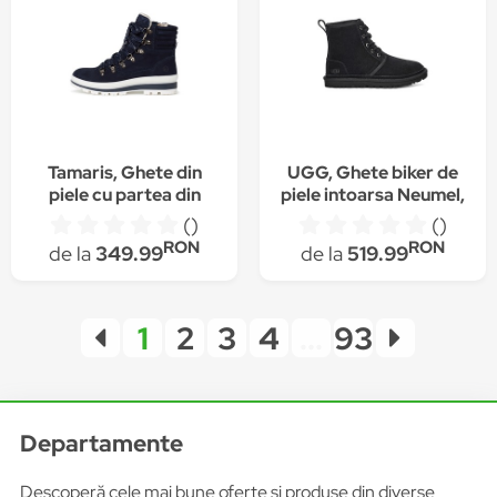
Tamaris, Ghete din
UGG, Ghete biker de
piele cu partea din
piele intoarsa Neumel,
fata matlasata,
Negru
()
()
Bleumarin
RON
RON
de la
349.99
de la
519.99
1
2
3
4
...
93
Departamente
Descoperă cele mai bune oferte și produse din diverse