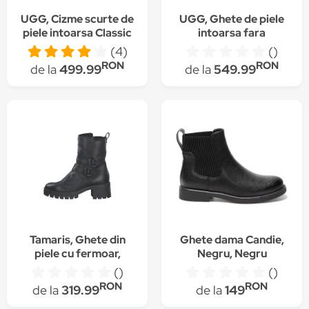
UGG, Cizme scurte de
UGG, Ghete de piele
piele intoarsa Classic
intoarsa fara
Mini II
inchidere, Maro nisip
(4)
()
RON
RON
de la
499.99
de la
549.99
Tamaris, Ghete din
Ghete dama Candie,
piele cu fermoar,
Negru, Negru
Negru
()
()
RON
RON
de la
319.99
de la
149