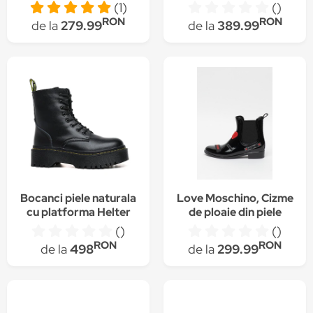
Alb
shearling River, Negru
(1)
()
RON
RON
de la
279.99
de la
389.99
Bocanci piele naturala
Love Moschino, Cizme
cu platforma Helter
de ploaie din piele
ecologica, cu aspect
()
()
lacuitJodhpui
RON
RON
de la
498
de la
299.99