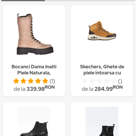
Bocanci Dama Inalti
Skechers, Ghete de
Piele Naturala,
piele intoarsa cu
Cappuccino
insertii din material
(1)
()
textil si piele ecologica
RON
RON
de la
339.98
de la
284.99
Uno Rugged-Winter
Feels, Cafeniu