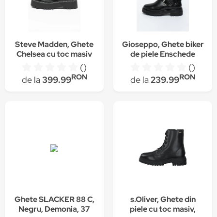
Steve Madden, Ghete
Gioseppo, Ghete biker
Chelsea cu toc masiv
de piele Enschede
Veerly, Negru
()
()
RON
RON
de la
399.99
de la
239.99
Ghete SLACKER 88 C,
s.Oliver, Ghete din
Negru, Demonia, 37
piele cu toc masiv,