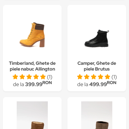
Timberland, Ghete de
Camper, Ghete de
piele nabuc Allington
piele Brutus
6-Inch
(1)
(1)
RON
RON
de la
399.99
de la
499.99