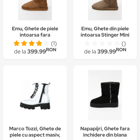
Emu, Ghete de piele
Emu, Ghete din piele
intoarsa fara
intoarsa Stinger Mini
inchidere Stinger,
(1)
()
Maro camel, 5
RON
RON
de la
399.99
de la
399.99
Marco Tozzi, Ghete de
Napapijri, Ghete fara
piele cu aspect masiv,
inchidere din blana