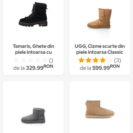
Tamaris, Ghete din
UGG, Cizme scurte din
piele intoarsa cu
piele intoarsa Classic
insertii din blana
()
(3)
shearling sintetica,
RON
RON
de la
329.99
de la
599.99
Negru