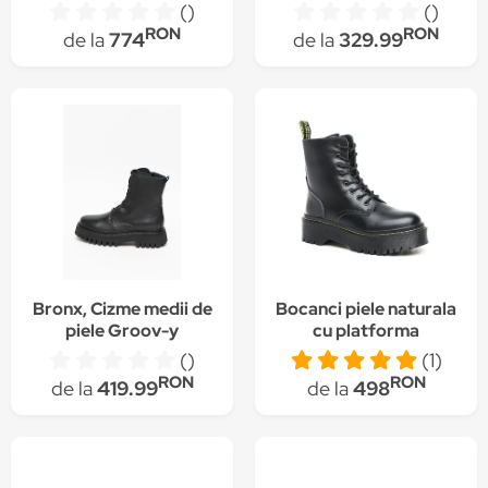
Negru
()
()
RON
RON
de la
774
de la
329.99
Bronx, Cizme medii de
Bocanci piele naturala
piele Groov-y
cu platforma
neimblaniti Helter,
()
(1)
ShoeFever, Negru
RON
RON
de la
419.99
de la
498