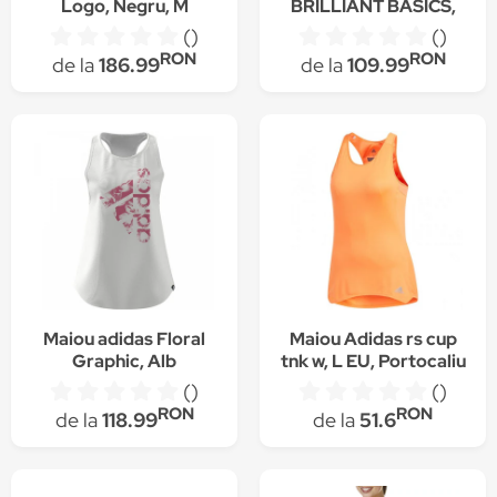
Logo, Negru, M
BRILLIANT BASICS,
Negru, XS
()
()
RON
RON
de la
186.99
de la
109.99
Maiou adidas Floral
Maiou Adidas rs cup
Graphic, Alb
tnk w, L EU, Portocaliu
()
()
RON
RON
de la
118.99
de la
51.6