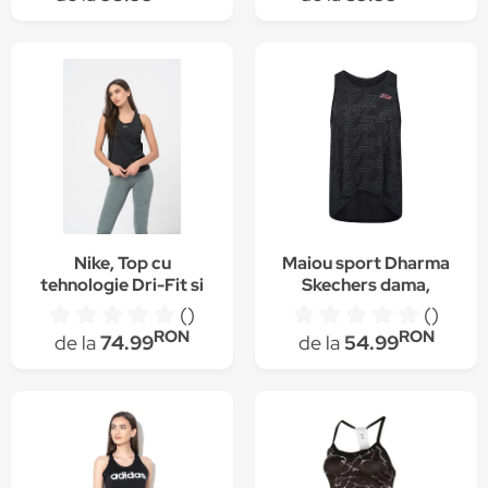
Nike, Top cu
Maiou sport Dharma
tehnologie Dri-Fit si
Skechers dama,
logo, pentru
Negru, XL
()
()
antrenament One
RON
RON
de la
74.99
de la
54.99
Luxe, Negru