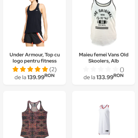
Under Armour, Top cu
Maieu femei Vans Old
logo pentru fitness
Skoolers, Alb
Knockout, Negru
(2)
()
RON
RON
de la
139.99
de la
133.99