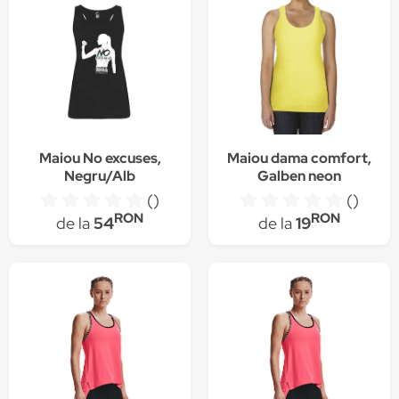
Maiou No excuses,
Maiou dama comfort,
Negru/Alb
Galben neon
()
()
RON
RON
de la
54
de la
19