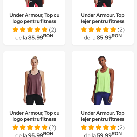
Under Armour, Top cu
Under Armour, Top
logo pentru fitness
lejer pentru fitness
Knockout,
Knockout,
(2)
(2)
Roz/Negru/Alb
Roz/Negru/Alb
RON
RON
de la
85.99
de la
85.99
Under Armour, Top cu
Under Armour, Top
logo pentru fitness
lejer pentru fitness
Knockout, Violet
Knockout, Verde lime
(2)
(2)
prafuit/Negru
RON
RON
de la
95.99
de la
59.99