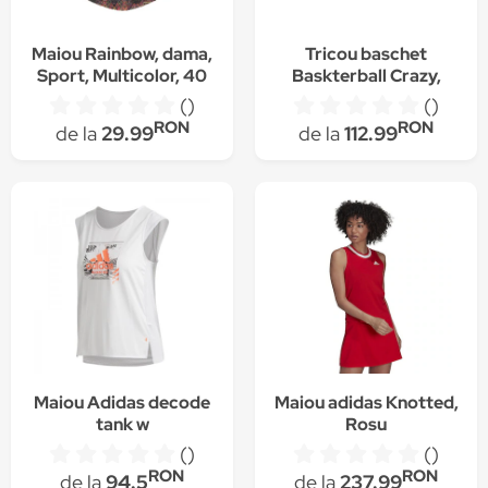
Maiou Rainbow, dama,
Tricou baschet
Sport, Multicolor, 40
Baskterball Crazy,
Adidas, Alb/Rosu, 2XL
()
()
RON
RON
de la
29.99
de la
112.99
Maiou Adidas decode
Maiou adidas Knotted,
tank w
Rosu
()
()
RON
RON
de la
94.5
de la
237.99