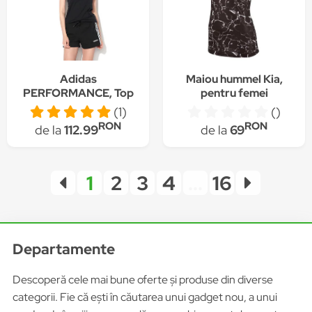
Adidas
Maiou hummel Kia,
PERFORMANCE, Top
pentru femei
slim fit cu spate
(1)
()
decupat, pentru
RON
RON
de la
112.99
de la
69
antrenament, Negru
1
2
3
4
...
16
Departamente
Descoperă cele mai bune oferte și produse din diverse
categorii. Fie că ești în căutarea unui gadget nou, a unui