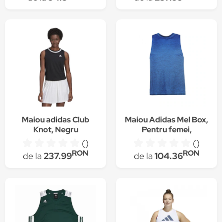
Maiou adidas Club
Maiou Adidas Mel Box,
Knot, Negru
Pentru femei,
Albastru, L
()
()
RON
RON
de la
237.99
de la
104.36