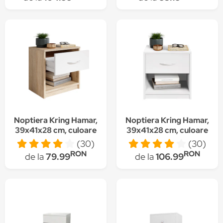
Noptiera Kring Hamar,
Noptiera Kring Hamar,
39x41x28 cm, culoare
39x41x28 cm, culoare
corp sonoma front
alb, 1 sertar , 1 spatiu
(30)
(30)
sonama / alb, 1 sertar ,
depozitare
RON
RON
de la
79.99
de la
106.99
1 spatiu depozitare