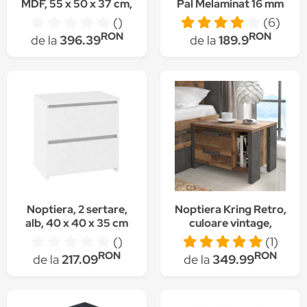
MDF, 55 x 50 x 37 cm,
Pal Melaminat 16 mm
Alb
()
(6)
RON
RON
de la
396.39
de la
189.9
Noptiera, 2 sertare,
Noptiera Kring Retro,
alb, 40 x 40 x 35 cm
culoare vintage,
62x41x41 , 2 sertare
()
(1)
RON
RON
de la
217.09
de la
349.99