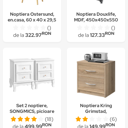
Noptiera Ostersund,
Noptiera Douxlife,
en.casa, 60 x 40 x 29,5
MDF, 450x450x550
cm, PAL/PVC,
mm, Picioare
()
()
alb/stejar, cu 1 sertar
reglabile, Maro
RON
RON
de la
322.97
de la
127.33
Set 2 noptiere,
Noptiera Kring
SONGMICS, picioare
Grimstad,
din lemn masiv de pin,
38.5x39x28.2 cm,
(18)
(6)
depozitare spatioasa,
culoare sonoma, 2
RON
RON
de la
499.99
de la
149.99