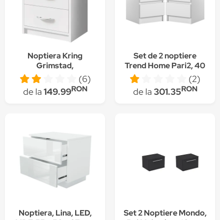
Noptiera Kring
Set de 2 noptiere
Grimstad,
Trend Home Pari2, 40
38.5x39x28.2 cm,
x 30 x 30, Alb
(6)
(2)
culoare alb, 2 sertare
RON
RON
de la
149.99
de la
301.35
Noptiera, Lina, LED,
Set 2 Noptiere Mondo,