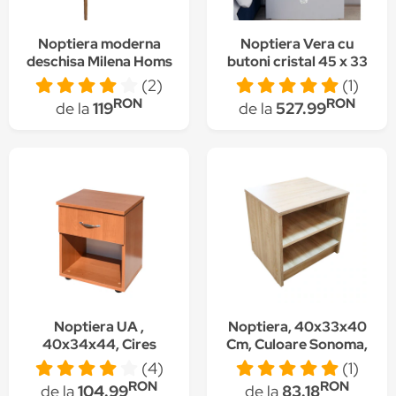
Noptiera moderna
Noptiera Vera cu
deschisa Milena Homs
butoni cristal 45 x 33
45 x 30 x 60 cm,
x 50 cm, Alb
(2)
(1)
marmorat/nuc
RON
RON
de la
119
de la
527.99
Noptiera UA ,
Noptiera, 40x33x40
40x34x44, Cires
Cm, Culoare Sonoma,
Pal 16 Mm
(4)
(1)
RON
RON
de la
104.99
de la
83.18