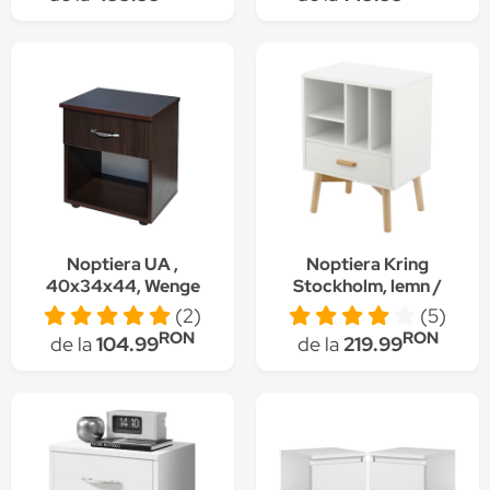
Alb RDN012
sertare
Noptiera UA ,
Noptiera Kring
40x34x44, Wenge
Stockholm, lemn /
MDF / bambus,
(2)
(5)
45x30x62 cm, Alb
RON
RON
de la
104.99
de la
219.99