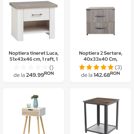
Noptiera tineret Luca,
Noptiera 2 Sertare,
51x43x46 cm, 1 raft, 1
40x33x40 Cm,
sertar, culoare Pin Alb,
Culoare Sonoma, Pal
()
(3)
Trufa
16 Mm
RON
RON
de la
249.99
de la
142.68