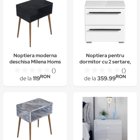
Noptiera moderna
Noptiera pentru
deschisa Milena Homs
dormitor cu 2 sertare,
45 x 30 x 60 cm, negru
alb mat si folie
()
()
marmorat
lucioasa alba, 44.5 x
RON
RON
de la
119
de la
359.99
42.5 x 33.5 cm