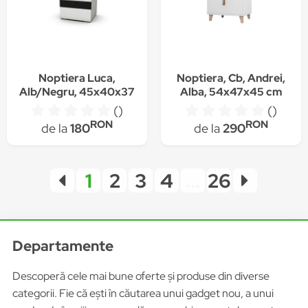
Noptiera Luca,
Noptiera, Cb, Andrei,
Alb/Negru, 45x40x37
Alba, 54x47x45 cm
cm
()
()
RON
RON
de la
180
de la
290
1
2
3
4
...
26
Departamente
Descoperă cele mai bune oferte și produse din diverse
categorii. Fie că ești în căutarea unui gadget nou, a unui