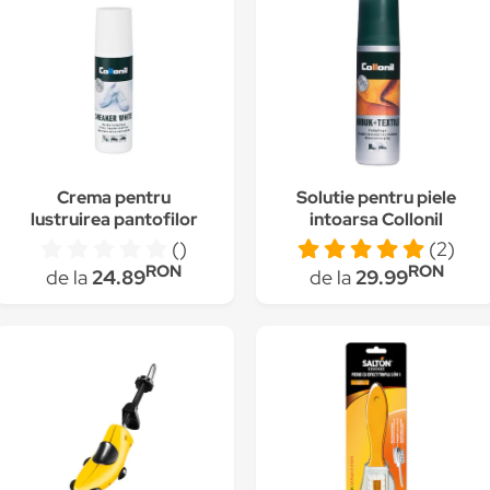
Crema pentru
Solutie pentru piele
lustruirea pantofilor
intoarsa Collonil
Collonil, Sneaker
Nubuk + Textile, 100
()
(2)
White, Alb, 100 ml
ml, rosu
RON
RON
de la
24.89
de la
29.99