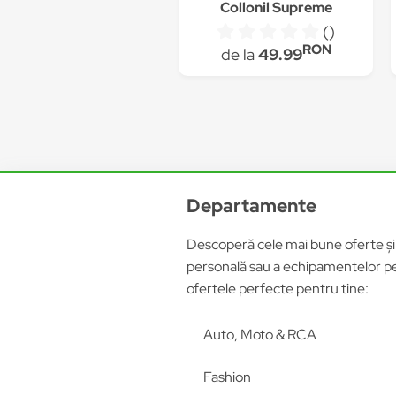
Collonil Supreme
Creme de Luxe, 100
()
ml, burgundy
RON
de la
49.99
Departamente
Descoperă cele mai bune oferte și p
personală sau a echipamentelor pen
ofertele perfecte pentru tine:
Auto, Moto & RCA
Fashion