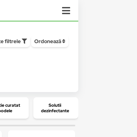
e filtrele
Ordonează
tie curatat
Solutii
Odorizant camera
podele
dezinfectante