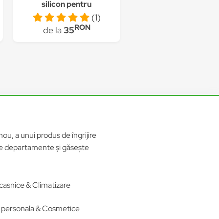
silicon pentru
incaltaminte,
(1)
SIRETILA®, Marime L
RON
de la
35
(40-44), Unisex
ou, a unui produs de îngrijire
ele departamente și găsește
casnice & Climatizare
re personala & Cosmetice