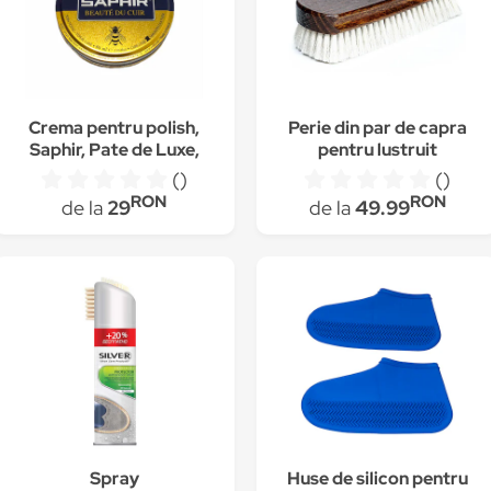
Crema pentru polish,
Perie din par de capra
Saphir, Pate de Luxe,
pentru lustruit
Maro deschis 50 ml
incaltamintea Collonil
()
()
1909
RON
RON
de la
29
de la
49.99
Spray
Huse de silicon pentru