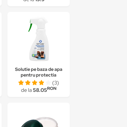
Solutie pe baza de apa
pentru protectia
incaltamintei,
(3)
Softcare, 300 ml
RON
de la
58.05