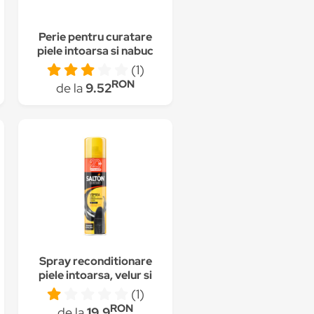
Perie pentru curatare
piele intoarsa si nabuc
(1)
RON
de la
9.52
Spray reconditionare
piele intoarsa, velur si
nabuc, Salton, Negru
(1)
RON
de la
19.9