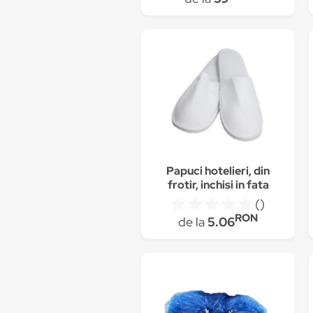
Shoes, 200ml
Papuci hotelieri, din
frotir, inchisi in fata
()
RON
de la
5.06