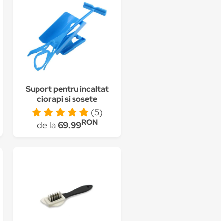
Suport pentru incaltat
ciorapi si sosete
EDAR, ideal pentru
(5)
batrani, femei
RON
de la
69.99
insarcinate, albastru