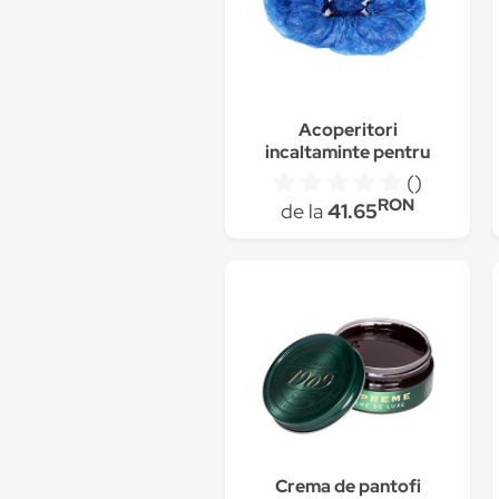
Acoperitori
incaltaminte pentru
dispenser - prindere in
()
''T'', 100 buc./set
RON
de la
41.65
Crema de pantofi