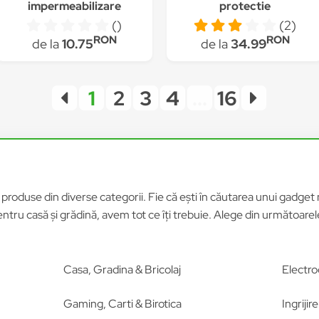
impermeabilizare
protectie
pantofi /
incaltaminte, albastru,
()
(2)
imbracaminte, Silver,
marimea 35 - 41 (M)
RON
RON
de la
10.75
de la
34.99
300 ml
1
2
3
4
...
16
roduse din diverse categorii. Fie că ești în căutarea unui gadget n
tru casă și grădină, avem tot ce îți trebuie. Alege din următoar
Casa, Gradina & Bricolaj
Electro
Gaming, Carti & Birotica
Ingriji