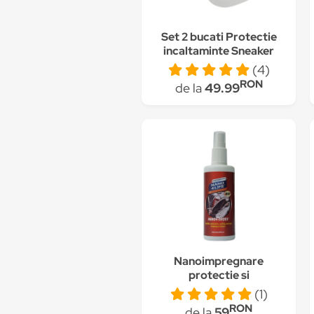
Set 2 bucati Protectie
incaltaminte Sneaker
Doctor Shoe Shields
(4)
RON
de la
49.99
Nanoimpregnare
protectie si
hidrofobizare
(1)
incaltaminte, Nano4-
RON
de la
59