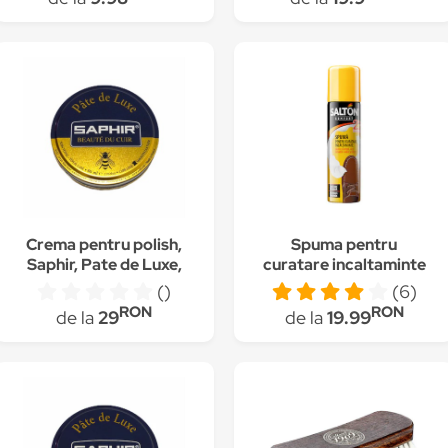
Crema pentru polish,
Spuma pentru
Saphir, Pate de Luxe,
curatare incaltaminte
Maro inchis 50 ml
Salton, 150ml
()
(6)
RON
RON
de la
29
de la
19.99