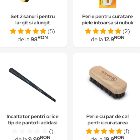
Set 2 sanuri pentru
Perie pentru curatare
largit si alungit
piele intoarsa si nubuk
pantofi, din plastic,
cu efect triplu, Salton
(5)
(2)
marime 39-43, galben
RON
RON
de la
98
de la
12.9
Incaltator pentri orice
Perie cu par de cal
tip de pantofi adidasi
pentru curatarea
sau incaltaminte 55
pantofilor, Silver
()
(1)
cm negru, Dalimag
RON
RON
de la
9.98
de la
19.9