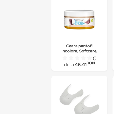
Ceara pantofi
incolora, Softcare,
60ml
()
RON
de la
46.41