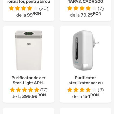
ionziator, pentru birou
TAPA3, CADR 200
sau casa, in forma de
m3/h, Senzor calitate
(20)
(7)
planta, fara filtru,
aer, WiFi, Timer, Filtru
RON
RON
de la
99
de la
79.25
incarcare USB -
HEPA, Alb
Alb/Verde
Purificator de aer
Purificator
Star-Light APH-
sterilizator aer cu
2125W, 210 m3/h, 5
ozon Cecotec
(17)
(3)
niveluri de filtrare,
TotalPure 2000,
RON
RON
de la
399.99
de la
154
Indicator calitate aer,
portabil, 5W,
Timer, Mod Auto, Alb
100mg/h, 3 moduri de
functionare