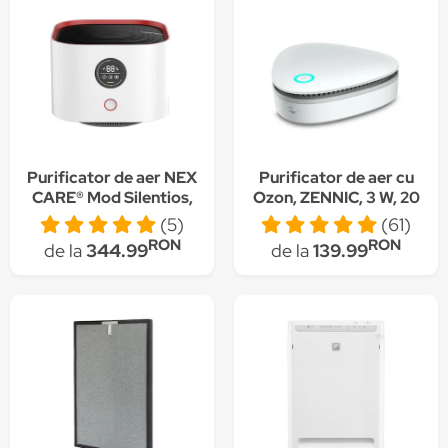
Purificator de aer NEX
Purificator de aer cu
CARE® Mod Silentios,
Ozon, ZENNIC, 3 W, 20
Display LED Smart,
mg/h, pentru spatii cu
(5)
(61)
Baterie 4000 mAh,
suprafete intre 15-30
RON
RON
de la
344.99
de la
139.99
Senzor pentru
mp, ALB + Adaptor
monitorizarea calitatii
USB inclus
aerului, Alb