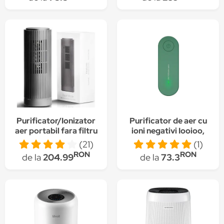
99.97%, 4 viteze,
silentios
Purificator/Ionizator
Purificator de aer cu
aer portabil fara filtru
ioni negativi Iooioo,
LittleDomi, cu ioni
Silentios, Portabil,
(21)
(1)
Negativi/Ozon,
Verde
RON
RON
de la
204.99
de la
73.3
elimina
bacteriile,mirosul urat
si fumul,negru