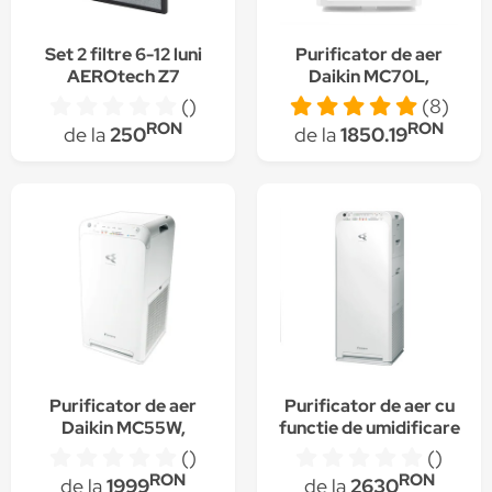
Set 2 filtre 6-12 luni
Purificator de aer
AEROtech Z7
Daikin MC70L,
tehnologie Daikin
()
(8)
Streamer, 6 etape de
RON
RON
de la
250
de la
1850.19
filtrare
Purificator de aer
Purificator de aer cu
Daikin MC55W,
functie de umidificare
tehnologie Daikin
Daikin MCK55W,
()
()
Flash Streamer, 6
tehnologie Daikin
RON
RON
de la
1999
de la
2630