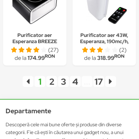
Purificator aer
Purificator aer 43W,
Esperanza BREEZE
Esperanza, 190mc/h,
dotat cu 3 filtre si
50 mp, 4 nivele de
(27)
(2)
generator de ioni
filtrare, LCD,
RON
RON
de la
174.99
de la
318.99
negativi capacitate 30
telecomanda
MC/h pentru incaperi
20-25 m2
1
2
3
4
...
17
Departamente
Descoperă cele mai bune oferte și produse din diverse
categorii. Fie că ești în căutarea unui gadget nou, a unui