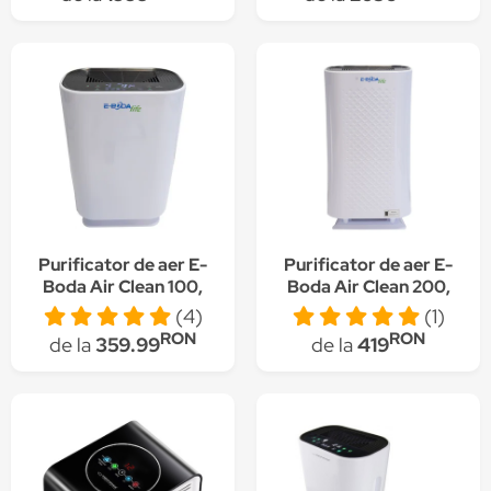
nivele de filtrare, 4
Flash Steamer, 6 nivele
trepte de ventilatie,
de filtrare, 4 trepte de
Filtru HEPA,
ventilatie, Filtru HEPA,
Tehnologia Flash
Modul Turbo
Streamer, Modul
Turbo
Purificator de aer E-
Purificator de aer E-
Boda Air Clean 100,
Boda Air Clean 200,
Filtru HEPA
Filtru HEPA
(4)
(1)
RON
RON
de la
359.99
de la
419