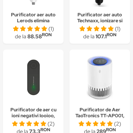
Purificator aer auto
Purificator aer auto
Lerods elimina
Technaxx, ionizare si
mirosuri, fum, bacterii
producere ozon, dublu
(1)
(1)
si polen, culoare alb
port USB, 18W, 12
RON
RON
de la
88.58
de la
107.1
-24V, negru/ argintiu
Purificator de aer cu
Purificator de Aer
ioni negativi Iooioo,
TaoTronics TT-AP001,
Silentios, Portabil,
CADR 150m3/h, Fitru
(2)
(2)
Negru
Hepa 3 in 1, Filtrare
RON
RON
de la
73.3
de la
289