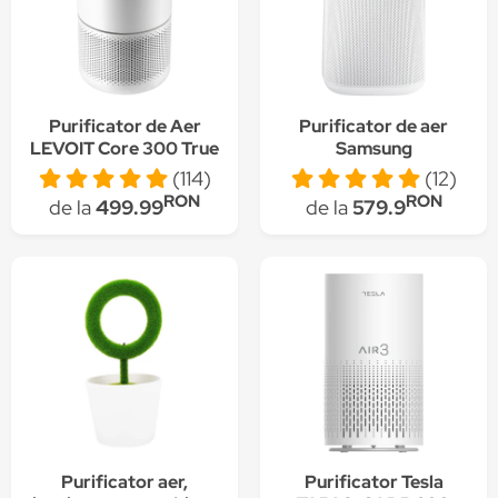
Purificator de Aer
Purificator de aer
LEVOIT Core 300 True
Samsung
HEPA, Carbon Activ,
AX34R3020WW/EU,
(114)
(12)
Super Silent, Ozone
Senzor praf, Senzor de
RON
RON
de la
499.99
de la
579.9
Free, 3 trepte de
miros, Pre-filtru, Filtru
viteza, panou
praf, Filtru
comanda Touch
dezodorizant,
Screen
Acoperire 34m2, Mod
Auto, Indicator
calitatea aerului, Alb
Purificator aer,
Purificator Tesla