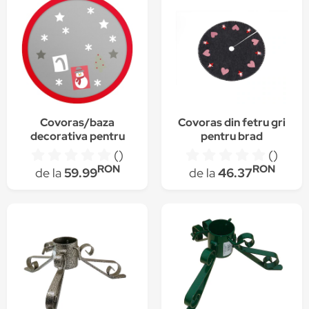
Covoras/baza
Covoras din fetru gri
decorativa pentru
pentru brad
brad Craciun,
()
()
diametru 97 cm,
RON
RON
de la
59.99
de la
46.37
poliester, rosu / gri