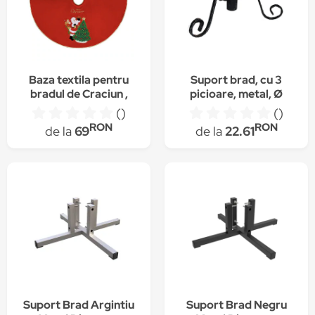
Baza textila pentru
Suport brad, cu 3
bradul de Craciun ,
picioare, metal, Ø
98cm
tulpina brad 3.8 cm,
()
()
SPB003
RON
RON
de la
69
de la
22.61
Suport Brad Argintiu
Suport Brad Negru