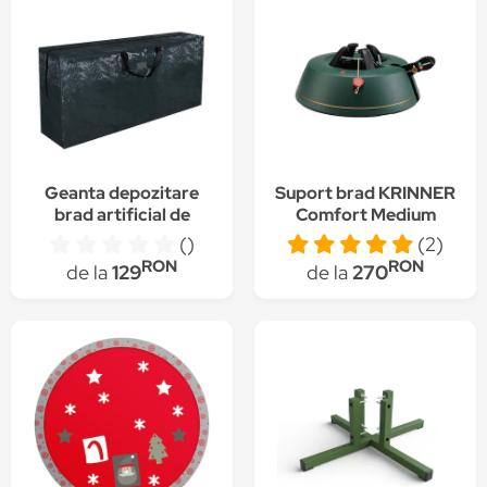
Geanta depozitare
Suport brad KRINNER
brad artificial de
Comfort Medium
Craciun 165x38x76
pentru un brad cu
()
(2)
cm, verde inchis
dimensiunea de pana
RON
RON
de la
129
de la
270
la 2,5 m