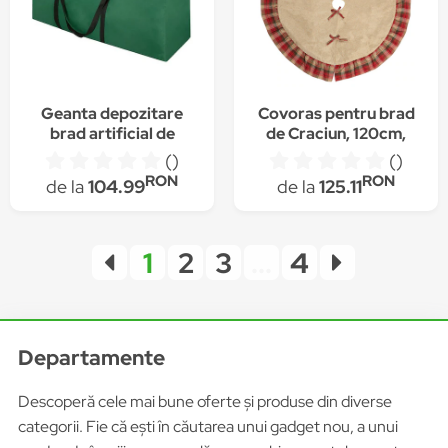
Geanta depozitare
Covoras pentru brad
brad artificial de
de Craciun, 120cm,
Craciun 130x38x50,
linen/rosu
()
()
verde
RON
RON
de la
104.99
de la
125.11
1
2
3
...
4
Departamente
Descoperă cele mai bune oferte și produse din diverse
categorii. Fie că ești în căutarea unui gadget nou, a unui