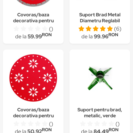
Covoras/baza
Suport Brad Metal
decorativa pentru
Diametru Reglabil
brad Craciun,
100mm-45mm,
()
(6)
diametru 97 cm,
Reglare
RON
RON
de la
59.99
de la
99.96
poliester, gri / roșu
Perpendicularitate
Covoras/baza
Suport pentru brad,
decorativa pentru
metalic, verde
brad Craciun,
()
()
diametru 90 cm x 3
RON
RON
de la
50.92
de la
84.49