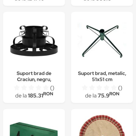
plastic, negru, 2.7 m
Suport brad de
Suport brad, metalic,
Craciun, negru,
51x51 cm
29x29x15,5 cm
()
()
331320
RON
RON
de la
185.31
de la
75.9