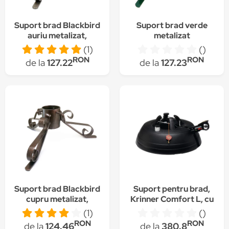
Suport brad Blackbird
Suport brad verde
auriu metalizat,
metalizat
diametru 7 cm
(1)
()
RON
RON
de la
127.22
de la
127.23
Suport brad Blackbird
Suport pentru brad,
cupru metalizat,
Krinner Comfort L, cu
diametru 7 cm
rezervor de apa si
(1)
()
diametrul reglabil,
RON
RON
de la
124.46
de la
380.8