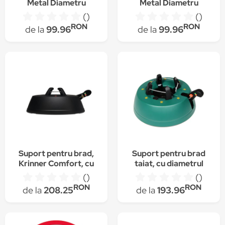
Metal Diametru
Metal Diametru
Reglabil 100mm-
Reglabil 100mm-
()
()
45mm, Reglare
45mm, Reglare
RON
RON
de la
99.96
de la
99.96
Perpendicularitate
Perpendicularitate
Suport pentru brad,
Suport pentru brad
Krinner Comfort, cu
taiat, cu diametrul
rezervor de apa si
reglabil, plastic, verde,
()
()
diametrul reglabil,
cu rezervor de apa
RON
RON
de la
208.25
de la
193.96
plastic, negru
Novatim