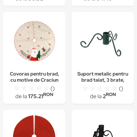
mm, fetru rosu
Covoras pentru brad,
Suport metalic pentru
cu motive de Craciun
brad taiat, 3 brate,
pentru decorare,
D60
()
()
108cm, multicolor
RON
RON
de la
175.21
de la
2