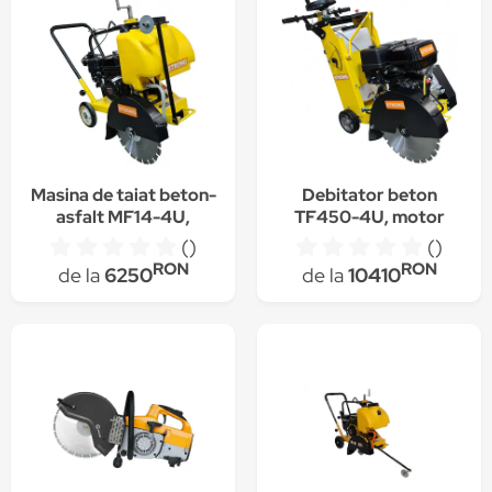
Masina de taiat beton-
Debitator beton
asfalt MF14-4U,
TF450-4U, motor
motor HONDA GX160,
Honda GX390, 13CP,
()
()
putere 5,5CP,
greutate 105kg, disc
RON
RON
de la
6250
de la
10410
greutate 74kg, disc
450mm, adancime
350mm, adancime
taiere 170mm,
taiere 120mm,
STRONG
STRONG