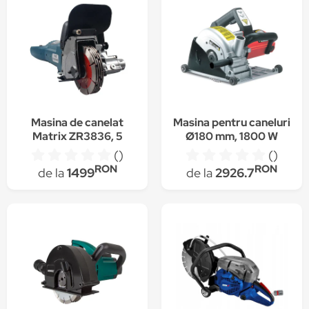
Masina de canelat
Masina pentru caneluri
Matrix ZR3836, 5
Ø180 mm, 1800 W
discuri, filtrare cu apa
Stayer
()
()
3000 W, Diametru
RON
RON
de la
1499
de la
2926.7
disc 156mm