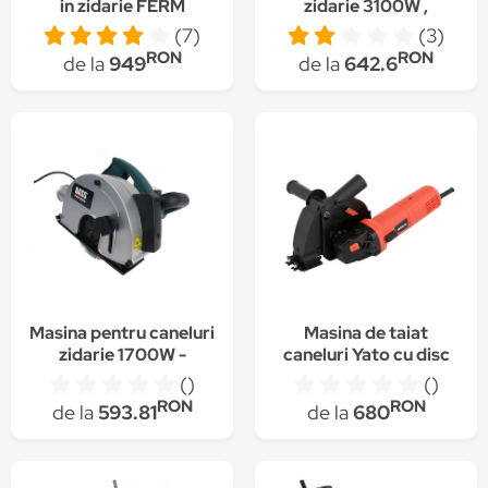
in zidarie FERM
zidarie 3100W ,
WSM1008 1600W
ALBR31
(7)
(3)
RON
RON
de la
949
de la
642.6
Masina pentru caneluri
Masina de taiat
zidarie 1700W -
caneluri Yato cu disc
BS5175
diamantat 1700 W 125
()
()
mm
RON
RON
de la
593.81
de la
680