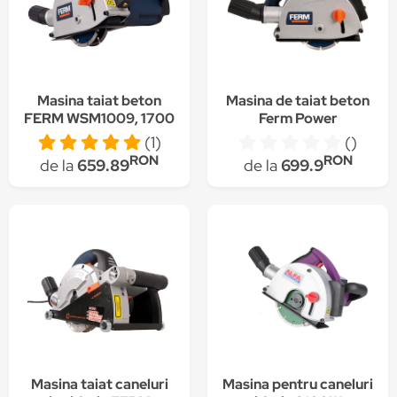
Masina taiat beton
Masina de taiat beton
FERM WSM1009, 1700
Ferm Power
W, IP 20, Clasa laser 2
WSM1009, 1700W
(1)
()
RON
RON
de la
659.89
de la
699.9
Masina taiat caneluri
Masina pentru caneluri