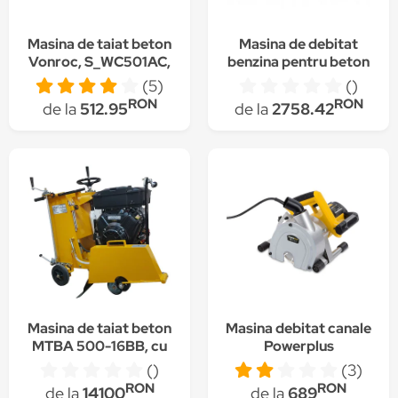
Masina de taiat beton
Masina de debitat
Vonroc, S_WC501AC,
benzina pentru beton
1700W, 40 mm
si otel Dedra
(5)
()
adancime taiere, 4
RON
RON
de la
512.95
de la
2758.42
discuri
Masina de taiat beton
Masina debitat canale
MTBA 500-16BB, cu
Powerplus
motor VANGUARD,
POWX0650, 1800W,
()
(3)
16CP, pornire
RON
RON
de la
14100
de la
689