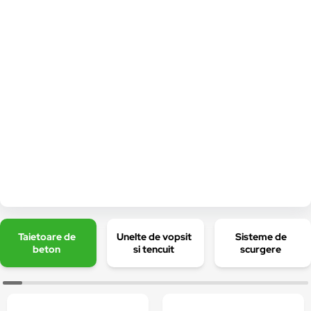
Taietoare de
Unelte de vopsit
Sisteme de
beton
si tencuit
scurgere