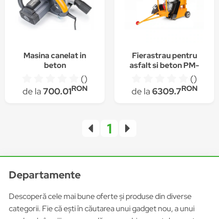
Masina canelat in
Fierastrau pentru
beton
asfalt si beton PM-
semiprofesionala
PDAB-450H HONDA
()
()
Powermat 4000rpm
GX390
RON
RON
de la
700.01
de la
6309.7
1
Departamente
Descoperă cele mai bune oferte și produse din diverse
categorii. Fie că ești în căutarea unui gadget nou, a unui