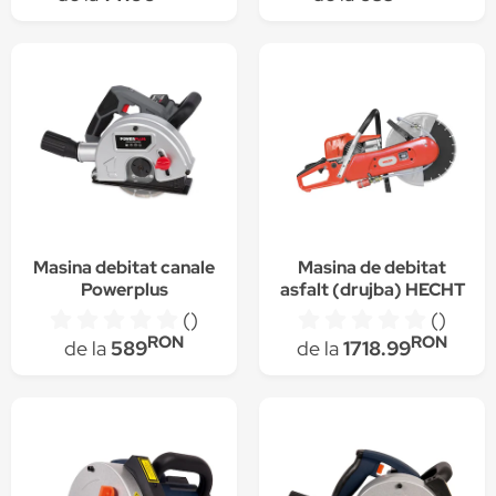
electrica, disc
500mm, 176kg
Masina debitat canale
Masina de debitat
Powerplus
asfalt (drujba) HECHT
POWE80050, 1700W,
9588, 3.4 CP,
()
()
diametru lama 305
RON
RON
de la
589
de la
1718.99
mm, 54 cmc