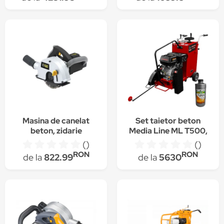
Masina de canelat
Set taietor beton
beton, zidarie
Media Line ML T500,
FarTools FT-115441,
motor 15 CP, rezervor
()
()
1600 W, diametru
apa 40 l, adancime
RON
RON
de la
822.99
de la
5630
discuri 150 mm
taiere 170mm, 1l ulei
motor AgroPro