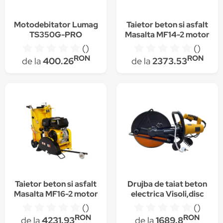
Motodebitator Lumag
Taietor beton si asfalt
TS350G-PRO
Masalta MF14-2 motor
Loncin
()
()
RON
RON
de la
400.26
de la
2373.53
Taietor beton si asfalt
Drujba de taiat beton
Masalta MF16-2 motor
electrica Visoli,disc
Loncin
inclus 350mm
()
()
RON
RON
de la
4231.93
de la
1689.8