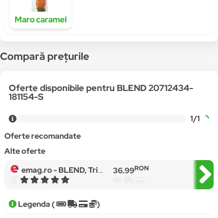
Maro caramel
Compară prețurile
Oferte disponibile pentru BLEND 20712434-
181154-S
1/1
Oferte recomandate
Alte oferte
RON
emag.ro -
BLEND, Tricou de jerseu cu decolteu la baza gatului, Maro caramel
36.99
Legenda (
)