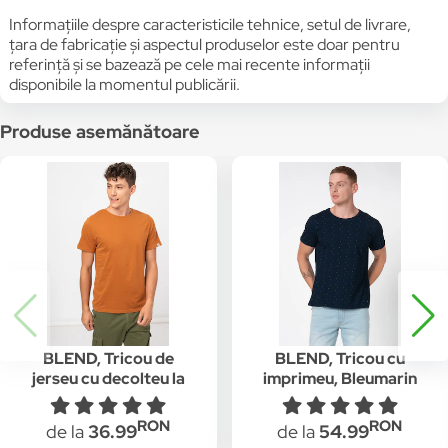
Informațiile despre caracteristicile tehnice, setul de livrare,
țara de fabricație și aspectul produselor este doar pentru
referință și se bazează pe cele mai recente informații
disponibile la momentul publicării.
Produse asemănătoare
BLEND, Tricou de
BLEND, Tricou cu
jerseu cu decolteu la
imprimeu, Bleumarin
baza gatului, Maro
caramel
RON
RON
de la
36.99
de la
54.99