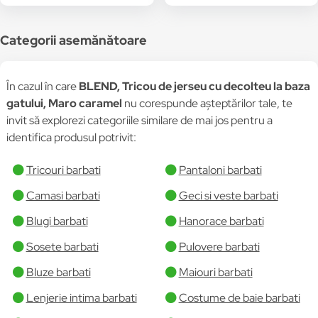
Categorii asemănătoare
În cazul în care
BLEND, Tricou de jerseu cu decolteu la baza
gatului, Maro caramel
nu corespunde așteptărilor tale, te
invit să explorezi categoriile similare de mai jos pentru a
identifica produsul potrivit:
Tricouri barbati
Pantaloni barbati
Camasi barbati
Geci si veste barbati
Blugi barbati
Hanorace barbati
Sosete barbati
Pulovere barbati
Bluze barbati
Maiouri barbati
Lenjerie intima barbati
Costume de baie barbati