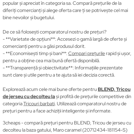
popular și apreciat în categoria sa. Compară prețurile de la
diferiți comercianți și alege oferta care ți se potrivește cel mai
bine nevoilor și bugetului.
De ce să folosești comparatorul nostru de prețuri?
- **Varietate de opțiuni**: Accesezi o gamă largă de oferte și
comercianți pentru a găsi produsul dorit.
- **Economisești timp și bani**:
Compari prețurile
rapid și ușor,
pentru a obține cea mai bună ofertă disponibilă.
- **Transparență și obiectivitate**: Informațiile prezentate
sunt clare și utile pentru a te ajuta să iei decizia corectă.
Explorează acum cele mai bune oferte pentru
BLEND, Tricou
de jerseu cu decolteu la
și profită de prețurile competitive din
categoria
Tricouri barbati
. Utilizează comparatorul nostru de
prețuri pentru a face achiziții inteligente și informate.
3cheaps - compară prețuri pentru BLEND, Tricou de jerseu cu
decolteu la baza gatului, Maro caramel (20712434-181154-S)