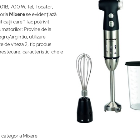
1B, 700 W, Tel, Tocator,
goria
Mixere
se evidențiază
cații care îl fac potrivit
matorilor: Provine de la
egru/argintiu, utilizare
te de viteza 2, tip produs
mestecare, caracteristici cheie
n categoria
Mixere