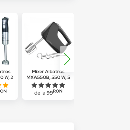
atros
Mixer Albatros
Mixer Albatros
0 W, 2
MXA550B, 550 W, 5
MXA450W, 450W, 5
gru
viteze, functie Turbo,
viteze, Alb
Negru
RON
RON
RON
de la
99
de la
79.99