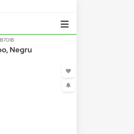
B701B
bo, Negru