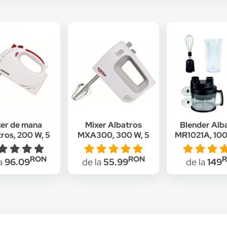
er de mana
Mixer Albatros
Blender Alb
ros, 200 W, 5
MXA300, 300 W, 5
MR1021A, 100
te de viteza,
viteze + Turbo, Alb
Viteze, Ne
ie turbo, alb +
RON
RON
la
96.09
de la
55.99
de la
149
rosu