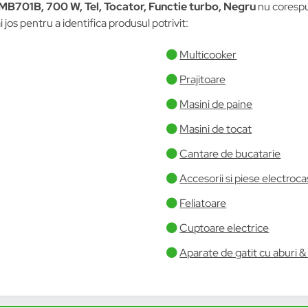
MB701B, 700 W, Tel, Tocator, Functie turbo, Negru
nu corespun
 jos pentru a identifica produsul potrivit:
Multicooker
Prajitoare
Masini de paine
Masini de tocat
Cantare de bucatarie
Accesorii si piese electroc
Feliatoare
Cuptoare electrice
Aparate de gatit cu aburi 