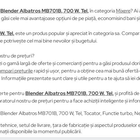
u
Blender Albatros MB701B, 700 W, Tel,
în categoria
Mixere
? Ai
găsi cele mai avantajoase opțiuni de pe piață, economisind bani și
, Tel,
este un produs popular și apreciat în categoria sa. Compară 
se potrivește cel mai bine nevoilor și bugetului.
stru de prețuri?
i o gamă largă de oferte și comercianți pentru a găsi produsul dori
mpari prețurile
rapid și ușor, pentru a obține cea mai bună ofertă 
Informațiile prezentate sunt clare și utile pentru a te ajuta să iei d
erte pentru
Blender Albatros MB701B, 700 W, Tel,
și profită d
ratorul nostru de prețuri pentru a face achiziții inteligente și info
 Blender Albatros MB701B, 700 W, Tel, Tocator, Functie turbo,
 tehnice, setul de livrare, țara de fabricație și aspectul produselor
ții disponibile la momentul publicării.