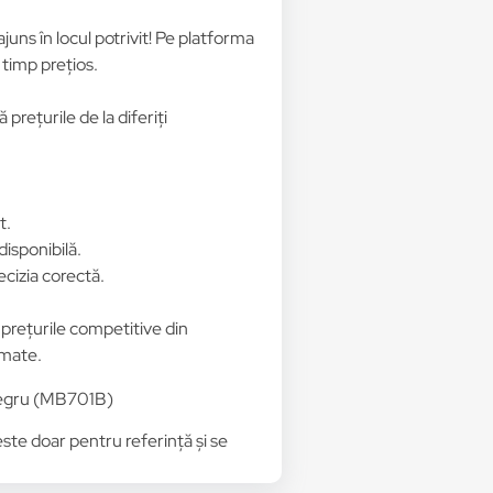
 ajuns în locul potrivit! Pe platforma
 timp prețios.
prețurile de la diferiți
t.
disponibilă.
ecizia corectă.
e prețurile competitive din
rmate.
 Negru (MB701B)
 este doar pentru referință și se