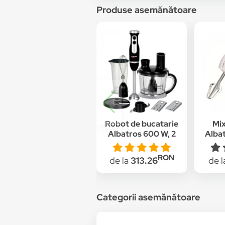
Produse asemănătoare
Robot de bucatarie
Mix
Albatros 600 W, 2
Albat
viteze, pahar 0.7 l, vas
trep
mixare 1.5 l, negru +
funct
RON
de la
313.26
de 
tel, lame pentru
razuire / feliere AN
Categorii asemănătoare