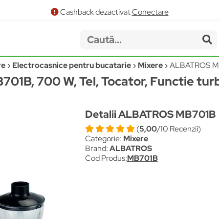
Cashback dezactivat
Conectare
re
Electrocasnice pentru bucatarie
Mixere
ALBATROS M
701B, 700 W, Tel, Tocator, Functie tur
Detalii ALBATROS MB701B
(
5,00
/10 Recenzii)
Categorie:
Mixere
Brand:
ALBATROS
Cod Produs:
MB701B