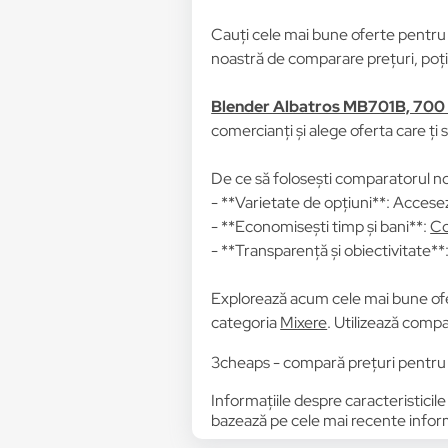
Cauți cele mai bune oferte pentr
noastră de comparare prețuri, poți 
Blender Albatros MB701B, 700 W
comercianți și alege oferta care ți 
De ce să folosești comparatorul no
- **Varietate de opțiuni**: Accesez
- **Economisești timp și bani**:
Co
- **Transparență și obiectivitate**: 
Explorează acum cele mai bune of
categoria
Mixere
. Utilizează compa
3cheaps - compară prețuri pentru
Informațiile despre caracteristicile
bazează pe cele mai recente informa