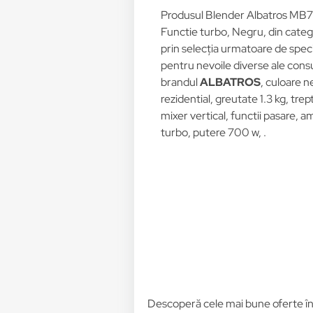
Produsul Blender Albatros MB70
Functie turbo, Negru, din cate
prin selecția urmatoare de specifi
pentru nevoile diverse ale consu
brandul
ALBATROS
, culoare n
rezidential, greutate 1.3 kg, trep
mixer vertical, functii pasare, a
turbo, putere 700 w, .
Descoperă cele mai bune oferte î