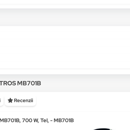
RON
 700 W, Tel, Tocator, Functie turbo, Negru
116.99
RON
B, 700 W, Tel, Tocator, Functie turbo, Negru
123.99
RON
 700 W, Tel, Tocator, Functie turbo, Negru
134.90
RON
 700 W, Tel, Tocator, Functie turbo, Negru
152.00
BATROS MB701B
i
Recenzii
 MB701B, 700 W, Tel, - MB701B