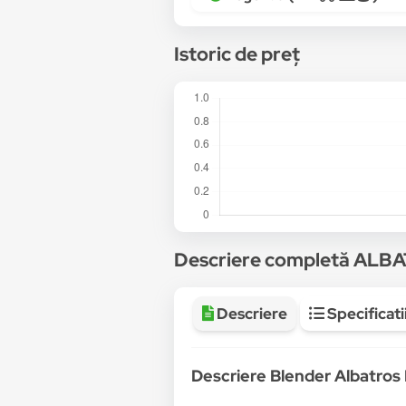
vexio.ro -
Blender Albatros MB701B,
Istoric de preț
itgalaxy.ro -
Blender Albatros MB701
dwyn.ro -
Blender Albatros MB701B,
shopu.ro -
Blender Albatros MB701B,
Descriere completă AL
Descriere
Specificati
Descriere Blender Albatros