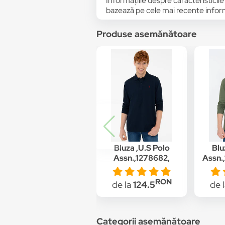
Informațiile despre caracteristicile
bazează pe cele mai recente informa
Produse asemănătoare
Bluza ,U.S Polo
Blu
Assn.,1278682,
Assn.
Bleumarin
RON
de la
124.5
de 
Categorii asemănătoare