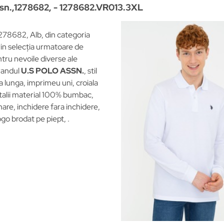
ssn.,1278682, - 1278682.VR013.3XL
1278682, Alb, din categoria
in selecția urmatoare de
entru nevoile diverse ale
randul
U.S POLO ASSN.
, stil
lunga, imprimeu uni, croiala
etalii material 100% bumbac,
are, inchidere fara inchidere,
ogo brodat pe piept, .