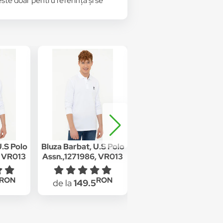
 este doar pentru referință și se
U.S Polo
Bluza Barbat, U.S Polo
Bluza ,U.S Polo
, VR013
Assn.,1271986, VR013
Assn.,1278682, Bordo
TL
Alb, XS INTL
RON
RON
RON
de la
149.5
de la
124.5