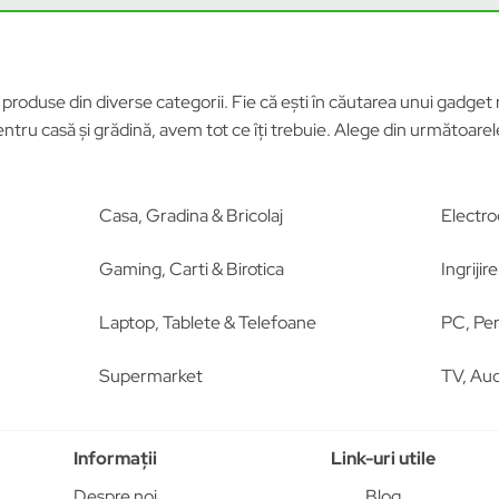
roduse din diverse categorii. Fie că ești în căutarea unui gadget n
tru casă și grădină, avem tot ce îți trebuie. Alege din următoar
Casa, Gradina & Bricolaj
Electro
Gaming, Carti & Birotica
Ingriji
Laptop, Tablete & Telefoane
PC, Per
Supermarket
TV, Aud
Informații
Link-uri utile
Despre noi
Blog