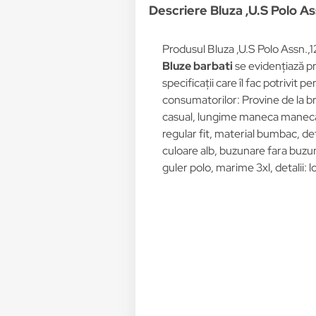
Descriere Bluza ,U.S Polo A
Produsul Bluza ,U.S Polo Assn.,
Bluze barbati
se evidențiază pr
specificații care îl fac potrivit p
consumatorilor: Provine de la b
casual, lungime maneca maneca 
regular fit, material bumbac, d
culoare alb, buzunare fara buzun
guler polo, marime 3xl, detalii: l