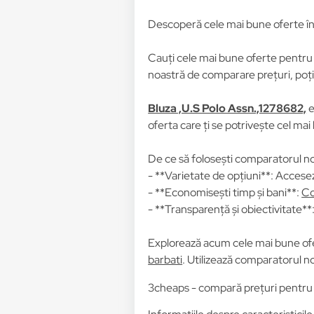
Descoperă cele mai bune oferte î
Cauți cele mai bune oferte pentr
noastră de comparare prețuri, poți 
Bluza ,U.S Polo Assn.,1278682,
e
oferta care ți se potrivește cel mai
De ce să folosești comparatorul no
- **Varietate de opțiuni**: Accesez
- **Economisești timp și bani**:
Co
- **Transparență și obiectivitate**: 
Explorează acum cele mai bune of
barbati
. Utilizează comparatorul no
3cheaps - compară prețuri pentru