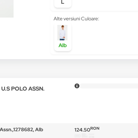
L
Alte versiuni Culoare:
Alb
u U.S POLO ASSN.
RON
 Assn.,1278682, Alb
124.50