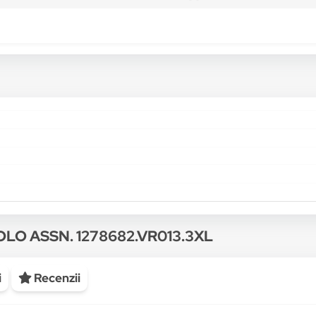
POLO ASSN. 1278682.VR013.3XL
i
Recenzii