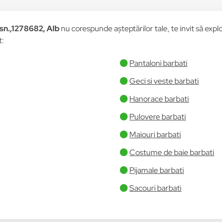
ssn.,1278682, Alb
nu corespunde așteptărilor tale, te invit să explo
t:
Pantaloni barbati
Geci si veste barbati
Hanorace barbati
Pulovere barbati
Maiouri barbati
Costume de baie barbati
Pijamale barbati
Sacouri barbati