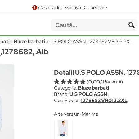
Cashback dezactivat
Conectare
bati
Bluze barbati
U.S POLO ASSN. 1278682.VR013.3XL
.,1278682, Alb
Detalii U.S POLO ASSN. 12
(
0,00
/ Recenzii)
Categorie:
Bluze barbati
Brand:
U.S POLO ASSN.
Cod Produs:
1278682.VR013.3XL
Alte versiuni Marime: