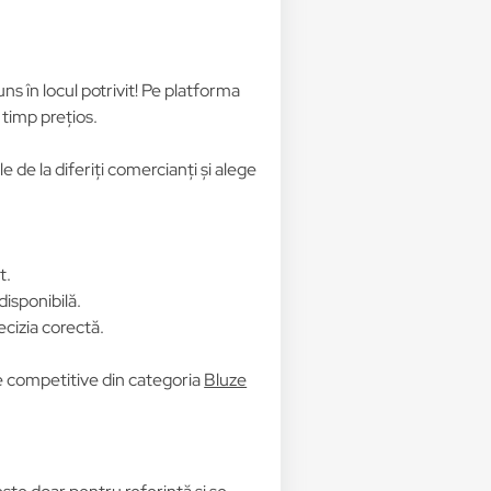
juns în locul potrivit! Pe platforma
 timp prețios.
 de la diferiți comercianți și alege
t.
disponibilă.
ecizia corectă.
le competitive din categoria
Bluze