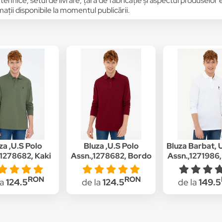
 tehnice, setul de livrare, țara de fabricație și aspectul produselor
ții disponibile la momentul publicării.
za ,U.S Polo
Bluza ,U.S Polo
Bluza Barbat, 
,1278682, Kaki
Assn.,1278682, Bordo
Assn.,1271986
Alb, M IN
RON
RON
la
124.5
de la
124.5
de la
149.5