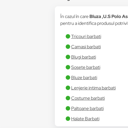
În cazul în care
Bluza ,U.S Polo A
pentru a identifica produsul potrivi
Tricouri barbati
Camasi barbati
Blugi barbati
Sosete barbati
Bluze barbati
Lenjerie intima barbati
Costume barbati
Paltoane barbati
Halate Barbati