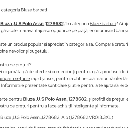
n categoria
Bluze barbati
u
Bluza ,U.S Polo Assn.,1278682,
în categoria
Bluze barbati
? Ai a
găsi cele mai avantajoase opțiuni de pe piață, economisind bani și
ste un produs popular și apreciat în categoria sa. Compară prețurile
 bine nevoilor și bugetului.
stru de prețuri?
i o gamă largă de oferte și comercianți pentru a găsi produsul dori
mpari prețurile
rapid și ușor, pentru a obține cea mai bună ofertă 
Informațiile prezentate sunt clare și utile pentru a te ajuta să iei d
erte pentru
Bluza ,U.S Polo Assn.,1278682,
și profită de prețuri
stru de prețuri pentru a face achiziții inteligente și informate.
 Bluza ,U.S Polo Assn.,1278682, Alb (1278682.VR013.3XL)