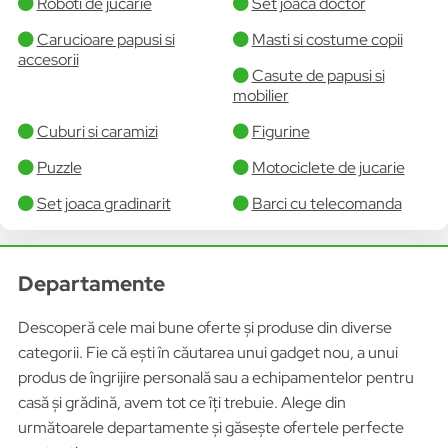
Roboti de jucarie
Set joaca doctor
Carucioare papusi si
Masti si costume copii
accesorii
Casute de papusi si
mobilier
Cuburi si caramizi
Figurine
Puzzle
Motociclete de jucarie
Set joaca gradinarit
Barci cu telecomanda
Departamente
Descoperă cele mai bune oferte și produse din diverse
categorii. Fie că ești în căutarea unui gadget nou, a unui
produs de îngrijire personală sau a echipamentelor pentru
casă și grădină, avem tot ce îți trebuie. Alege din
următoarele departamente și găsește ofertele perfecte