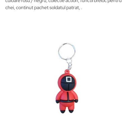
culoare rosu / negru, colectie action, functii breloc pentru
chei, continut pachet soldatul patrat, .