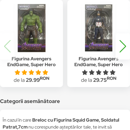
Figurina Avengers
Figurina Avengers
EndGame, Super Hero
EndGame, Super Hero
Hulk, 22 cm
Captain America, 22
cm
RON
RON
de la
29.99
de la
29.75
Categorii asemănătoare
În cazul în care
Breloc cu Figurina Squid Game, Soldatul
Patrat,7cm
nu corespunde așteptărilor tale, te invit să