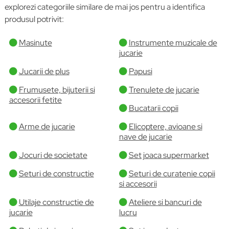
explorezi categoriile similare de mai jos pentru a identifica
produsul potrivit:
Masinute
Instrumente muzicale de
jucarie
Jucarii de plus
Papusi
Frumusete, bijuterii si
Trenulete de jucarie
accesorii fetite
Bucatarii copii
Arme de jucarie
Elicoptere, avioane si
nave de jucarie
Jocuri de societate
Set joaca supermarket
Seturi de constructie
Seturi de curatenie copii
si accesorii
Utilaje constructie de
Ateliere si bancuri de
jucarie
lucru