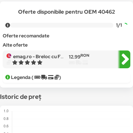
Oferte disponibile pentru OEM 40462
1/1
Oferte recomandate
Alte oferte
RON
emag.ro -
Breloc cu Figurina Squid Game, Soldatul Patrat,7cm
12.99
Legenda (
)
Istoric de preț