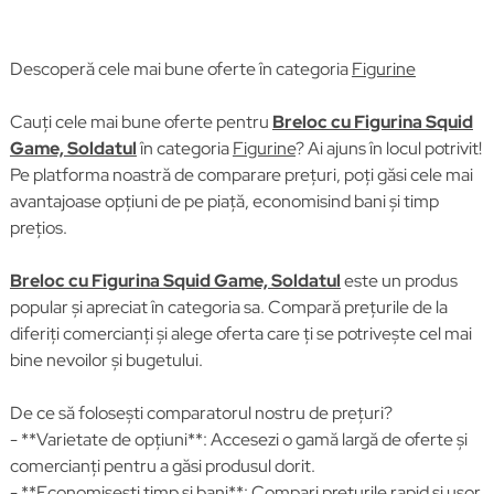
Descoperă cele mai bune oferte în categoria
Figurine
Cauți cele mai bune oferte pentru
Breloc cu Figurina Squid
Game, Soldatul
în categoria
Figurine
? Ai ajuns în locul potrivit!
Pe platforma noastră de comparare prețuri, poți găsi cele mai
avantajoase opțiuni de pe piață, economisind bani și timp
prețios.
Breloc cu Figurina Squid Game, Soldatul
este un produs
popular și apreciat în categoria sa. Compară prețurile de la
diferiți comercianți și alege oferta care ți se potrivește cel mai
bine nevoilor și bugetului.
De ce să folosești comparatorul nostru de prețuri?
- **Varietate de opțiuni**: Accesezi o gamă largă de oferte și
comercianți pentru a găsi produsul dorit.
- **Economisești timp și bani**:
Compari prețurile
rapid și ușor,