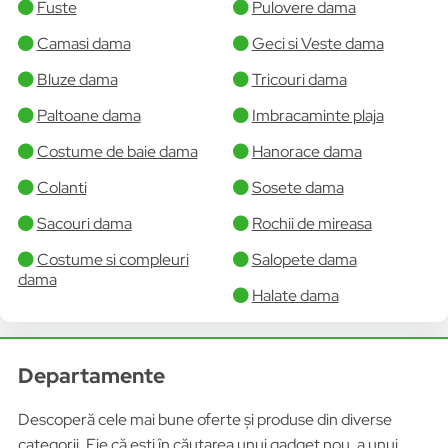
Fuste
Pulovere dama
Camasi dama
Geci si Veste dama
Bluze dama
Tricouri dama
Paltoane dama
Imbracaminte plaja
Costume de baie dama
Hanorace dama
Colanti
Sosete dama
Sacouri dama
Rochii de mireasa
Costume si compleuri
Salopete dama
dama
Halate dama
Departamente
Descoperă cele mai bune oferte și produse din diverse
categorii. Fie că ești în căutarea unui gadget nou, a unui