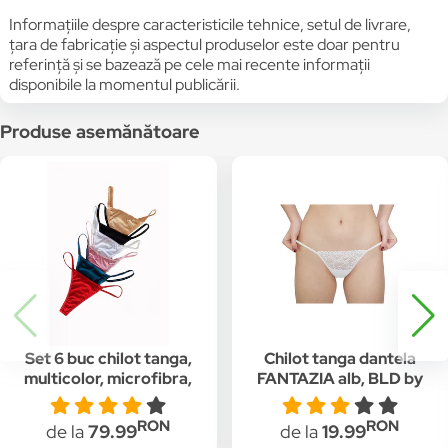
Informațiile despre caracteristicile tehnice, setul de livrare,
țara de fabricație și aspectul produselor este doar pentru
referință și se bazează pe cele mai recente informații
disponibile la momentul publicării.
Produse asemănătoare
Set 6 buc chilot tanga,
Chilot tanga dantela
multicolor, microfibra,
FANTAZIA alb, BLD by
FANTAZIA, BLD by
Exclusive, Alb
Exclusive, Multicolor
RON
RON
de la
79.99
de la
19.99