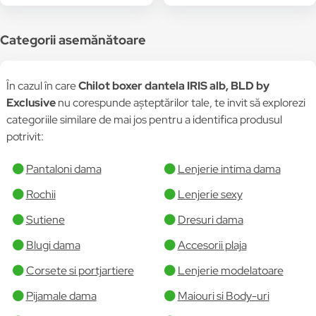
Categorii asemănătoare
În cazul în care
Chilot boxer dantela IRIS alb, BLD by
Exclusive
nu corespunde așteptărilor tale, te invit să explorezi
categoriile similare de mai jos pentru a identifica produsul
potrivit:
Pantaloni dama
Lenjerie intima dama
Rochii
Lenjerie sexy
Sutiene
Dresuri dama
Blugi dama
Accesorii plaja
Corsete si portjartiere
Lenjerie modelatoare
Pijamale dama
Maiouri si Body-uri