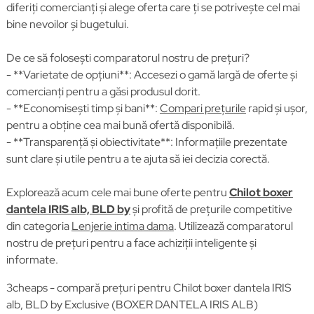
diferiți comercianți și alege oferta care ți se potrivește cel mai
bine nevoilor și bugetului.
De ce să folosești comparatorul nostru de prețuri?
- **Varietate de opțiuni**: Accesezi o gamă largă de oferte și
comercianți pentru a găsi produsul dorit.
- **Economisești timp și bani**:
Compari prețurile
rapid și ușor,
pentru a obține cea mai bună ofertă disponibilă.
- **Transparență și obiectivitate**: Informațiile prezentate
sunt clare și utile pentru a te ajuta să iei decizia corectă.
Explorează acum cele mai bune oferte pentru
Chilot boxer
dantela IRIS alb, BLD by
și profită de prețurile competitive
din categoria
Lenjerie intima dama
. Utilizează comparatorul
nostru de prețuri pentru a face achiziții inteligente și
informate.
3cheaps - compară prețuri pentru Chilot boxer dantela IRIS
alb, BLD by Exclusive (BOXER DANTELA IRIS ALB)