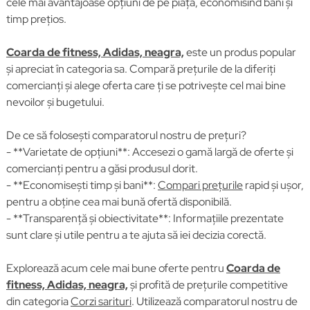
cele mai avantajoase opțiuni de pe piață, economisind bani și
timp prețios.
Coarda de fitness, Adidas, neagra,
este un produs popular
și apreciat în categoria sa. Compară prețurile de la diferiți
comercianți și alege oferta care ți se potrivește cel mai bine
nevoilor și bugetului.
De ce să folosești comparatorul nostru de prețuri?
- **Varietate de opțiuni**: Accesezi o gamă largă de oferte și
comercianți pentru a găsi produsul dorit.
- **Economisești timp și bani**:
Compari prețurile
rapid și ușor,
pentru a obține cea mai bună ofertă disponibilă.
- **Transparență și obiectivitate**: Informațiile prezentate
sunt clare și utile pentru a te ajuta să iei decizia corectă.
Explorează acum cele mai bune oferte pentru
Coarda de
fitness, Adidas, neagra,
și profită de prețurile competitive
din categoria
Corzi sarituri
. Utilizează comparatorul nostru de