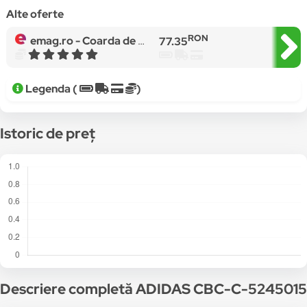
Alte oferte
RON
emag.ro -
Coarda de fitness, Adidas, neagra, maner din plastic durabil
77.35
Legenda (
)
Istoric de preț
Descriere completă ADIDAS CBC-C-5245015