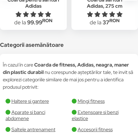
Adidas
Adidas, 275 cm
lungime, din nylon,
manere din plastic,
RON
RON
de la
99.99
de la
37
Negru
Categorii asemănătoare
În cazul în care
Coarda de fitness, Adidas, neagra, maner
din plastic durabil
nu corespunde așteptărilor tale, te invit să
explorezi categoriile similare de mai jos pentru a identifica
produsul potrivit:
Haltere si gantere
Mingi fitness
Aparate si banci
Extensoare si benzi
abdomene
elastice
Saltele antrenament
Accesorii fitness