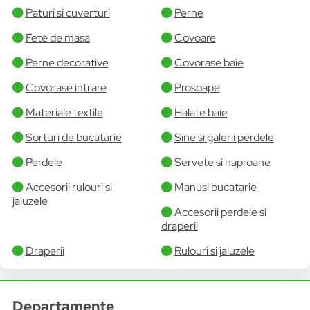
Paturi si cuverturi
Perne
Fete de masa
Covoare
Perne decorative
Covorase baie
Covorase intrare
Prosoape
Materiale textile
Halate baie
Sorturi de bucatarie
Sine si galerii perdele
Perdele
Servete si naproane
Accesorii rulouri si
Manusi bucatarie
jaluzele
Accesorii perdele si
draperii
Draperii
Rulouri si jaluzele
Departamente