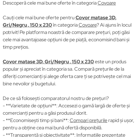
Descoperă cele mai bune oferte în categoria
Covoare
Cauți cele mai bune oferte pentru
Covor matase 3D,
Gri/Negru , 150 x 230
în categoria
Covoare
? Ai ajuns în locul
potrivit! Pe platforma noastră de comparare prețuri, poți găsi
cele mai avantajoase opțiuni de pe piață, economisind bani și
timp prețios.
Covor matase 3D, Gri/Negru , 150 x 230
este un produs
popular și apreciat în categoria sa. Compară prețurile de la
diferiți comercianți și alege oferta care ți se potrivește cel mai
bine nevoilor și bugetului.
De ce să folosești comparatorul nostru de prețuri?
- **Varietate de opțiuni**: Accesezi o gamă largă de oferte și
comercianți pentru a găsi produsul dorit.
- **Economisești timp și bani**:
Compari prețurile
rapid și ușor,
pentru a obține cea mai bună ofertă disponibilă.
- **Transparență și obiectivitate**: Informațiile prezentate