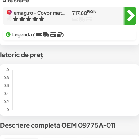
Alte oferte
RON
emag.ro -
Covor matase 3D, Gri/Negru , 150 x 230 cm
717.60
Legenda (
)
Istoric de preț
Descriere completă OEM 09775A-011