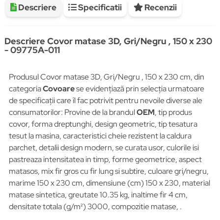
Descriere
Specificatii
Recenzii
Descriere Covor matase 3D, Gri/Negru , 150 x 230
- 09775A-011
Produsul Covor matase 3D, Gri/Negru , 150 x 230 cm, din
categoria
Covoare
se evidențiază prin selecția urmatoare
de specificații care îl fac potrivit pentru nevoile diverse ale
consumatorilor: Provine de la brandul
OEM
, tip produs
covor, forma dreptunghi, design geometric, tip tesatura
tesut la masina, caracteristici cheie rezistent la caldura
parchet, detalii design modern, se curata usor, culorile isi
pastreaza intensitatea in timp, forme geometrice, aspect
matasos, mix fir gros cu fir lung si subtire, culoare gri/negru,
marime 150 x 230 cm, dimensiune (cm) 150 x 230, material
matase sintetica, greutate 10.35 kg, inaltime fir 4 cm,
densitate totala (g/m²) 3000, compozitie matase, .