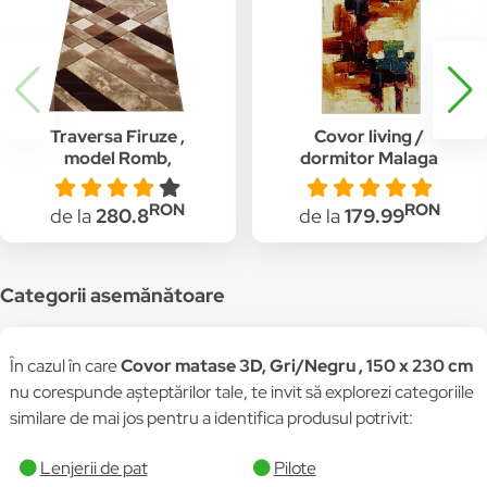
Traversa Firuze ,
Covor living /
model Romb,
dormitor Malaga
Bej/Maro, drept, 80 x
polipropilena,
300 cm
multicolor, rezistent,
RON
RON
de la
280.8
de la
179.99
usor de intretinut 80 x
140 cm
Categorii asemănătoare
În cazul în care
Covor matase 3D, Gri/Negru , 150 x 230 cm
nu corespunde așteptărilor tale, te invit să explorezi categoriile
similare de mai jos pentru a identifica produsul potrivit:
Lenjerii de pat
Pilote