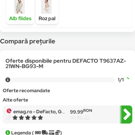
Alb fildes
Roz pal
Compară prețurile
Oferte disponibile pentru DEFACTO T9637AZ-
21WN-BG93-M
1/1
Oferte recomandate
Alte oferte
RON
emag.ro -
DeFacto, Geaca de piele ecologica cu gluga, Alb fildes
99.99
Legenda (
)