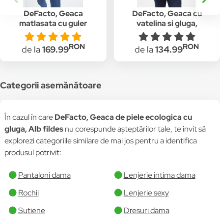
DeFacto, Geaca
DeFacto, Geaca cu
matlasata cu guler
vatelina si gluga,
inalt, Alb
Taupe
RON
RON
de la
169.99
de la
134.99
Categorii asemănătoare
În cazul în care
DeFacto, Geaca de piele ecologica cu
gluga, Alb fildes
nu corespunde așteptărilor tale, te invit să
explorezi categoriile similare de mai jos pentru a identifica
produsul potrivit:
Pantaloni dama
Lenjerie intima dama
Rochii
Lenjerie sexy
Sutiene
Dresuri dama