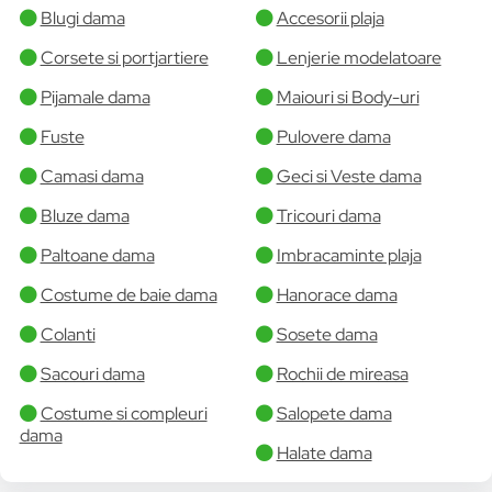
Blugi dama
Accesorii plaja
Corsete si portjartiere
Lenjerie modelatoare
Pijamale dama
Maiouri si Body-uri
Fuste
Pulovere dama
Camasi dama
Geci si Veste dama
Bluze dama
Tricouri dama
Paltoane dama
Imbracaminte plaja
Costume de baie dama
Hanorace dama
Colanti
Sosete dama
Sacouri dama
Rochii de mireasa
Costume si compleuri
Salopete dama
dama
Halate dama