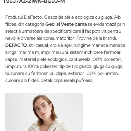
T9637AZ-21WN-BG93-M
Produsul DeFacto, Geaca de piele ecologica cu gluga, Alb
fildes, din categoria
Geci si Veste dama
se evidențiază prin
selecția urmatoare de specificații care îl fac potrivit pentru
nevoile diverse ale consumatorilor: Provine de la brandul
DEFACTO
, stil casual, croiala lejer, lungime maneca maneca
lunga, marime m, imprimeu uni, sistem inchidere fermoar,
capse, material piele ecologica, captuseala 100% poliester,
umplutura 100% poliester, tip de tip: geaca, gluga cu gluga,
buzunare cu fermoar, cu clapa, exterior 100% poliuretan,
culoare alb fildes, detalii captuseala pufoasa, .