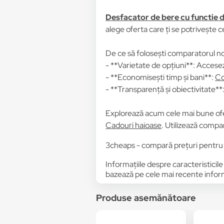
Desfacator de bere cu functie 
alege oferta care ți se potrivește c
De ce să folosești comparatorul no
- **Varietate de opțiuni**: Accesez
- **Economisești timp și bani**:
Co
- **Transparență și obiectivitate**: 
Explorează acum cele mai bune of
Cadouri haioase
. Utilizează compar
3cheaps - compară prețuri pentru 
Informațiile despre caracteristicile
bazează pe cele mai recente informa
Produse asemănătoare