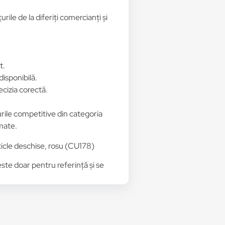
ile de la diferiți comercianți și
t.
disponibilă.
ecizia corectă.
urile competitive din categoria
rmate.
icle deschise, rosu (CU178)
 este doar pentru referință și se