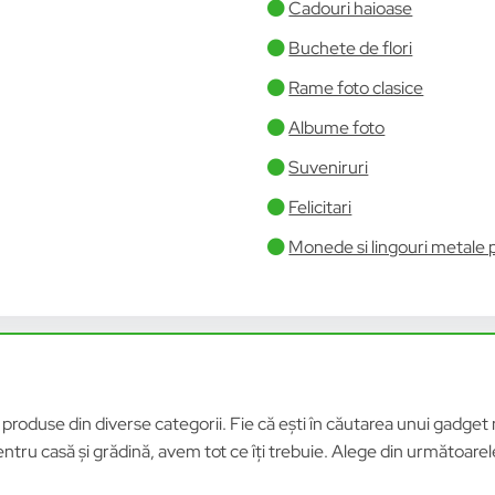
Cadouri haioase
Buchete de flori
Rame foto clasice
Albume foto
Suveniruri
Felicitari
Monede si lingouri metale 
roduse din diverse categorii. Fie că ești în căutarea unui gadget n
tru casă și grădină, avem tot ce îți trebuie. Alege din următoar