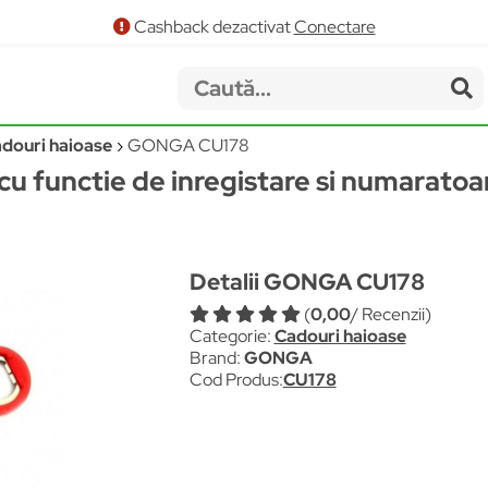
Cashback dezactivat
Conectare
douri haioase
GONGA CU178
u functie de inregistare si numaratoar
Detalii GONGA CU178
(
0,00
/ Recenzii)
Categorie:
Cadouri haioase
Brand:
GONGA
Cod Produs:
CU178