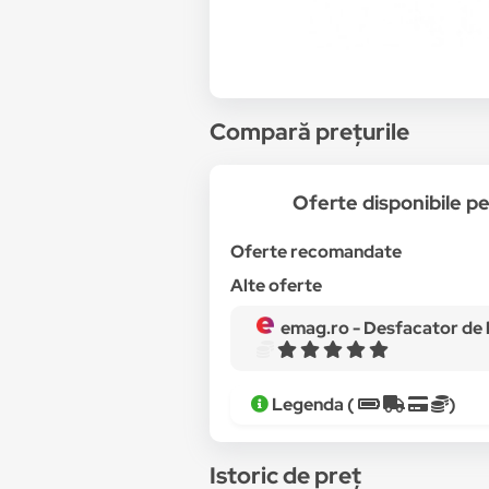
Compară prețurile
Oferte disponibile 
Oferte recomandate
Alte oferte
emag.ro -
Desfacator de bere cu functie d
Legenda (
)
Istoric de preț