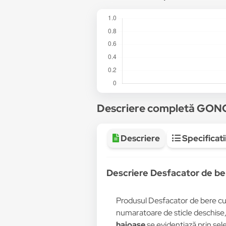
Descriere completă GON
Descriere
Specificati
Descriere Desfacator de be
Produsul Desfacator de bere cu f
numaratoare de sticle deschise,
haioase
se evidențiază prin sel