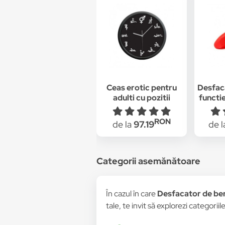
Ceas erotic pentru
Desfac
adulti cu pozitii
functie
sexuale, negru
si n
sticle
RON
de la
97.19
de 
Categorii asemănătoare
În cazul în care
Desfacator de bere
tale, te invit să explorezi categorii