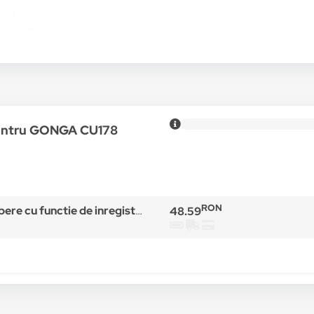
pentru GONGA CU178
RON
e inregistare si numaratoare de sticle deschise, rosu
48.59