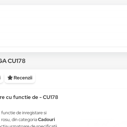
GA CU178
i
Recenzii
re cu functie de - CU178
unctie de inregistare si
 rosu, din categoria
Cadouri
ecția urmatoare de specificații