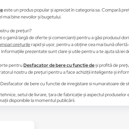
de
este un produs popular și apreciat în categoria sa. Compară prețur
el mai bine nevoilor și bugetului.
stru de prețuri?
i o gamă largă de oferte și comercianți pentru a găsi produsul dori
mpari prețurile
rapid și ușor, pentru a obține cea mai bună ofertă 
Informațiile prezentate sunt clare și utile pentru a te ajuta să iei d
erte pentru
Desfacator de bere cu functie de
și profită de preț
atorul nostru de prețuri pentru a face achiziții inteligente și info
Desfacator de bere cu functie de inregistare si numaratoare de st
 tehnice, setul de livrare, țara de fabricație și aspectul produselor
ții disponibile la momentul publicării.