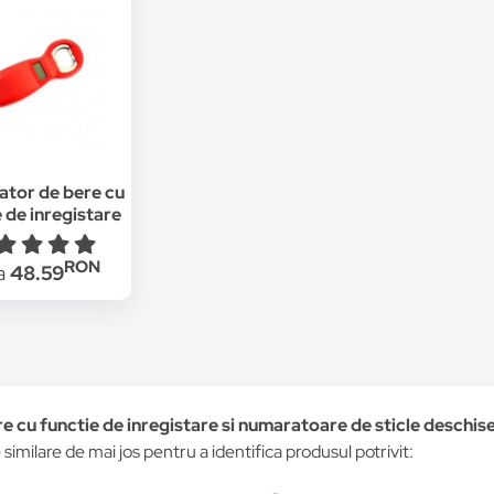
ator de bere cu
 de inregistare
umaratoare de
 deschise, rosu
RON
la
48.59
 cu functie de inregistare si numaratoare de sticle deschise
le similare de mai jos pentru a identifica produsul potrivit: