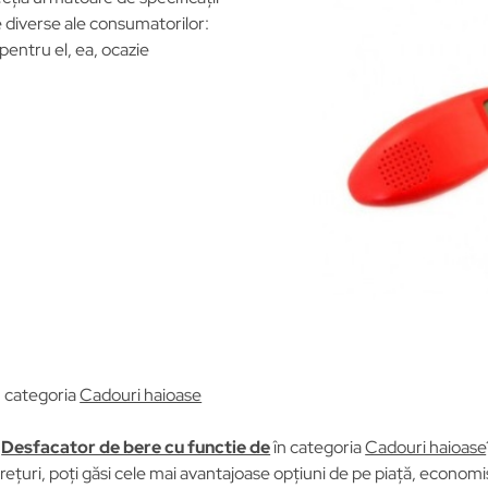
le diverse ale consumatorilor:
 pentru el, ea, ocazie
n categoria
Cadouri haioase
u
Desfacator de bere cu functie de
în categoria
Cadouri haioase
țuri, poți găsi cele mai avantajoase opțiuni de pe piață, economisi