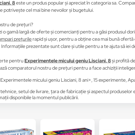
iani, 8
este un produs popular și apreciat în categoria sa. Compară 
se potrivește cel mai bine nevoilor și bugetului.
stru de prețuri?
i o gamă largă de oferte și comercianți pentru a găsi produsul dori
mpari prețurile
rapid și ușor, pentru a obține cea mai bună ofertă 
Informațiile prezentate sunt clare și utile pentru a te ajuta să iei d
erte pentru
Experimentele micului geniu Lisciani, 8
și profită d
zează comparatorul nostru de prețuri pentru a face achiziții intelige
Experimentele micului geniu Lisciani, 8 ani+, 15 experimente, A
 tehnice, setul de livrare, țara de fabricație și aspectul produselor
ții disponibile la momentul publicării.