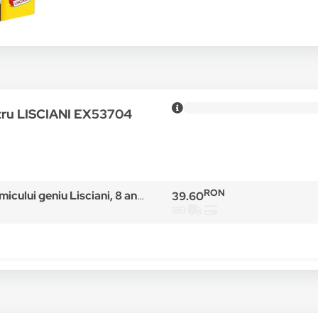
ntru LISCIANI EX53704
RON
Lisciani, 8 ani+, 15 experimente, Apa si gheata
39.60