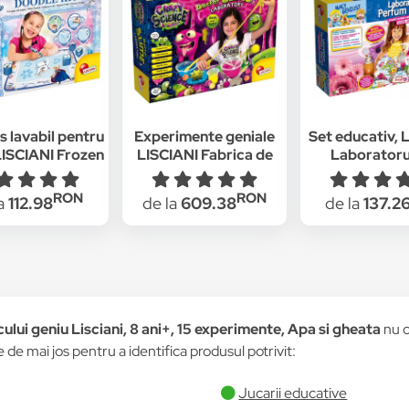
 lavabil pentru
Experimente geniale
Set educativ, L
LISCIANI Frozen
LISCIANI Fabrica de
Laboratoru
slime
parfum
RON
RON
la
112.98
de la
609.38
de la
137.2
lui geniu Lisciani, 8 ani+, 15 experimente, Apa si gheata
nu c
re de mai jos pentru a identifica produsul potrivit:
Jucarii educative