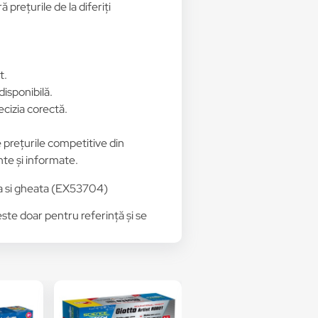
prețurile de la diferiți
t.
disponibilă.
ecizia corectă.
e prețurile competitive din
nte și informate.
pa si gheata (EX53704)
 este doar pentru referință și se