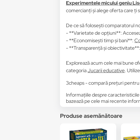
Experimentele micului geniu Lisc
comercianți și alege oferta care ți 
De ce să folosești comparatorul no
- **Varietate de opțiuni**: Accesez
- **Economisești timp și bani**:
Co
- **Transparență și obiectivitate**: 
Explorează acum cele mai bune of
categoria
Jucarii educative
. Utili
3cheaps - compară prețuri pentru 
Informațiile despre caracteristicile
bazează pe cele mai recente informa
Produse asemănătoare