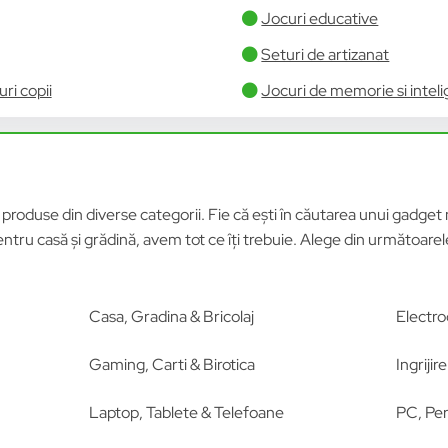
Jocuri educative
Seturi de artizanat
ri copii
Jocuri de memorie si intel
roduse din diverse categorii. Fie că ești în căutarea unui gadget n
tru casă și grădină, avem tot ce îți trebuie. Alege din următoar
Casa, Gradina & Bricolaj
Electro
Gaming, Carti & Birotica
Ingriji
Laptop, Tablete & Telefoane
PC, Per