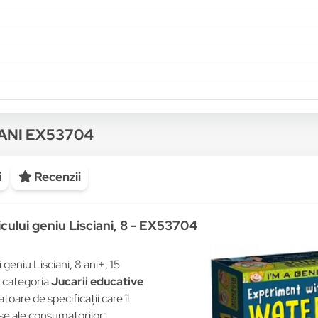
IANI EX53704
i
Recenzii
ului geniu Lisciani, 8 - EX53704
eniu Lisciani, 8 ani+, 15
n categoria
Jucarii educative
toare de specificații care îl
rse ale consumatorilor: