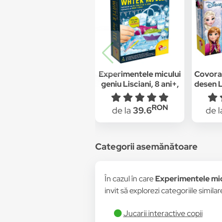
Experimentele micului
Covoras
geniu Lisciani, 8 ani+,
desen 
15 experimente, Apa si
gheata
RON
de la
39.6
de 
Categorii asemănătoare
În cazul în care
Experimentele micu
invit să explorezi categoriile simila
Jucarii interactive copii