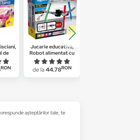
isciani,
Jucarie educativa,
Masuta de studiu
l de
Robot alimentat cu
Frozen 2
apa sarata, Multicolor,
+ 8 ani
RON
RON
RON
6
de la
44.78
de la
119
orespunde așteptărilor tale, te