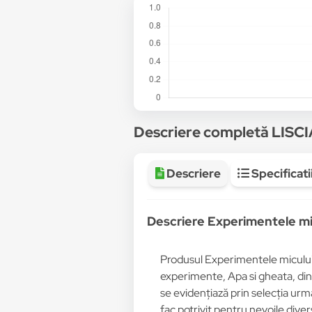
Descriere completă LISC
Descriere
Specificati
Descriere Experimentele mic
Produsul Experimentele micului g
experimente, Apa si gheata, di
se evidențiază prin selecția urma
fac potrivit pentru nevoile dive