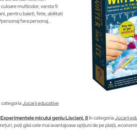
, culoare multicolor, varsta 9
 ani, pentru baieti, fete, abilitati
personaj fara personaj, .
n categoria
Jucarii educative
u
Experimentele micului geniu Lisciani, 8
în categoria
Jucarii ed
țuri, poți găsi cele mai avantajoase opțiuni de pe piață, economisi