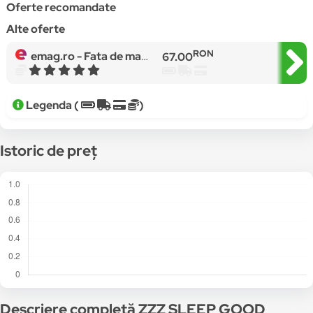
Oferte recomandate
Alte oferte
RON
emag.ro -
Fata de masa Mos Craciun, Bumbac 100%, Cappuccino - 150x260cm
67.00
Legenda (
)
Istoric de preț
Descriere completă ZZZ SLEEP GOOD