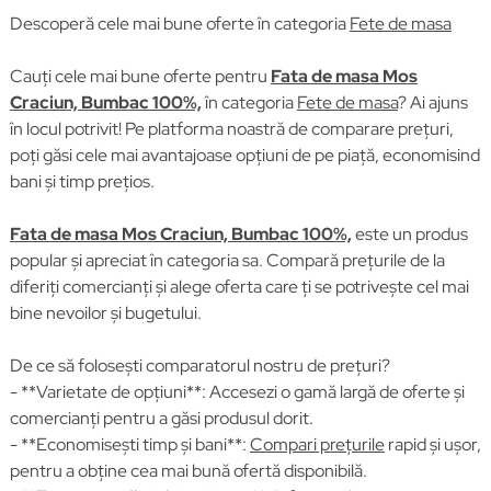
Descoperă cele mai bune oferte în categoria
Fete de masa
Cauți cele mai bune oferte pentru
Fata de masa Mos
Craciun, Bumbac 100%,
în categoria
Fete de masa
? Ai ajuns
în locul potrivit! Pe platforma noastră de comparare prețuri,
poți găsi cele mai avantajoase opțiuni de pe piață, economisind
bani și timp prețios.
Fata de masa Mos Craciun, Bumbac 100%,
este un produs
popular și apreciat în categoria sa. Compară prețurile de la
diferiți comercianți și alege oferta care ți se potrivește cel mai
bine nevoilor și bugetului.
De ce să folosești comparatorul nostru de prețuri?
- **Varietate de opțiuni**: Accesezi o gamă largă de oferte și
comercianți pentru a găsi produsul dorit.
- **Economisești timp și bani**:
Compari prețurile
rapid și ușor,
pentru a obține cea mai bună ofertă disponibilă.