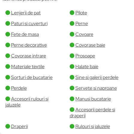
Lenjerii de pat
Pilote
Paturi si cuverturi
Perne
Fete de masa
Covoare
Perne decorative
Covorase baie
Covorase intrare
Prosoape
Materiale textile
Halate baie
Sorturi de bucatarie
Sine si galerii perdele
Perdele
Servete si naproane
Accesorii rulouri si
Manusi bucatarie
jaluzele
Accesorii perdele si
draperii
Draperii
Rulouri si jaluzele