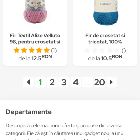
Fir Textil Alize Velluto
Fir de crosetat si
98, pentru crosetat si
tricotat, 100%
tricotat, acril, roz, 68
bumbac, grosime fir nr
(1)
()
m
2 Fine, lungime 125 m,
RON
RON
de la
12.5
de la
10.5
50g, Catania Albastru
Ocean 00400
1
2
3
4
...
20
Departamente
Descoperă cele mai bune oferte și produse din diverse
categorii. Fie că ești în căutarea unui gadget nou, a unui