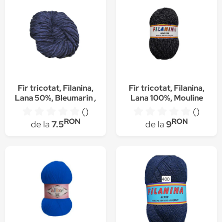
Fir tricotat, Filanina,
Fir tricotat, Filanina,
Lana 50%, Bleumarin ,
Lana 100%, Mouline
80 m/100g
gri inchis, 400 m/100g
()
()
RON
RON
de la
7.5
de la
9