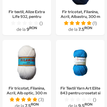
Fir textil, Alize Extra
Fir tricotat, Filanina,
Life 932, pentru
Acril, Albastru, 300 m
crosetat si tricotat,
()
(1)
acril, albastru, 480 m
RON
RON
de la
9
de la
7.5
Fir tricotat, Filanina,
Fir Textil Yarn Art Elite
Acril, Alb optic, 300 m
843 pentru crosetat si
tricotat, acril,
(3)
()
albastru, 300 m
RON
RON
de la
7.5
de la
9.5