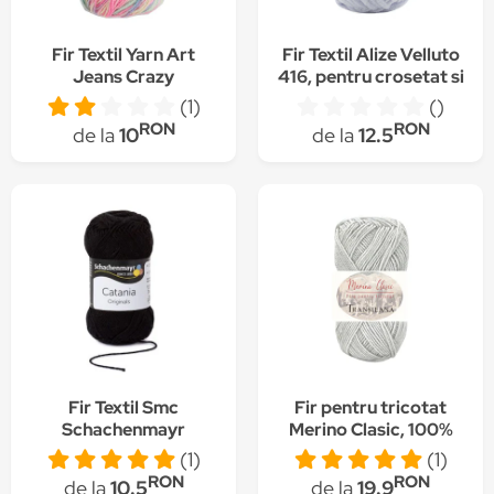
Fir Textil Yarn Art
Fir Textil Alize Velluto
Jeans Crazy
416, pentru crosetat si
7205,pentru crosetat
tricotat, acril, gri, 68
(1)
()
si tricotat, bumbac,
m
RON
RON
de la
10
de la
12.5
multicolor, 160 m
Fir Textil Smc
Fir pentru tricotat
Schachenmayr
Merino Clasic, 100%
Catania 0110 pentru
lana merinos, culoare
(1)
(1)
crosetat si tricotat,
C3100, 100 g, 280 m
RON
RON
de la
10.5
de la
19.9