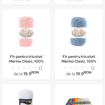
Fir pentru tricotat
Fir pentru tricotat
Merino Clasic, 100%
Merino Clasic, 100%
lana merinos, culoare
lana merinos, culoare
()
()
C2000, 100 g, 280 m
C6000, 100 g, 280 m
RON
RON
de la
19.9
de la
19.9