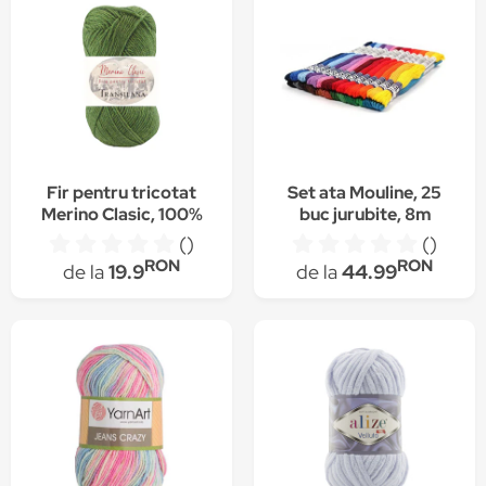
Fir pentru tricotat
Set ata Mouline, 25
Merino Clasic, 100%
buc jurubite, 8m
lana merinos, culoare
lungime/buc, Puppets,
()
()
C5100, 100 g, 280 m
Multicolor
RON
RON
de la
19.9
de la
44.99