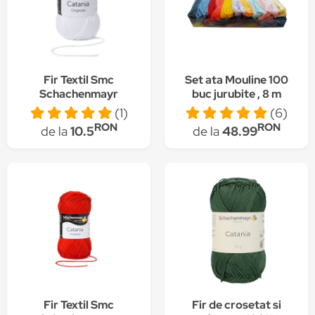
Fir Textil Smc
Set ata Mouline 100
Schachenmayr
buc jurubite , 8 m
Catania 0106 pentru
lungime/buc, 50 culori
(1)
(6)
crosetat si tricotat,
diferite, poliester
RON
RON
de la
10.5
de la
48.99
bumbac, alb, 125 m
Fir Textil Smc
Fir de crosetat si