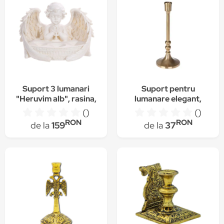
Suport 3 lumanari
Suport pentru
"Heruvim alb", rasina,
lumanare elegant,
21 cm
auriu, 17 cm, Koopman
()
()
RON
RON
de la
159
de la
37