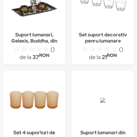
Suport lumanari,
Set suport decorativ
Gelexis, Buddha, din
penru lumanare
lemn, cu betisoare
pastila, sticla
()
()
parfumate, 29x15 cm
transparenta, 4
RON
RON
de la
37
de la
21
bucati, 6 cm
Set 4 suporturi de
Suport lumanari din