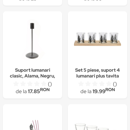
10/15/20 cm
Suport lumanari
Set 5 piese, suport 4
clasic, Alama, Negru,
lumanari plus tavita
22x2.5x9cm
()
()
RON
RON
de la
17.85
de la
19.99