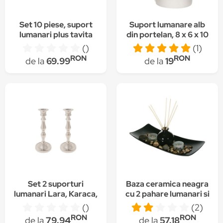
Set 10 piese, suport
Suport lumanare alb
lumanari plus tavita
din portelan, 8 x 6 x 10
cm
()
(1)
RON
RON
de la
69.99
de la
19
Set 2 suporturi
Baza ceramica neagra
lumanari Lara, Karaca,
cu 2 pahare lumanari si
Aluminiu, 22.75 cm,
bete aromate ,
()
(2)
Argintiu
DecorCasa , 40 x 17
RON
RON
de la
79.94
de la
57.18