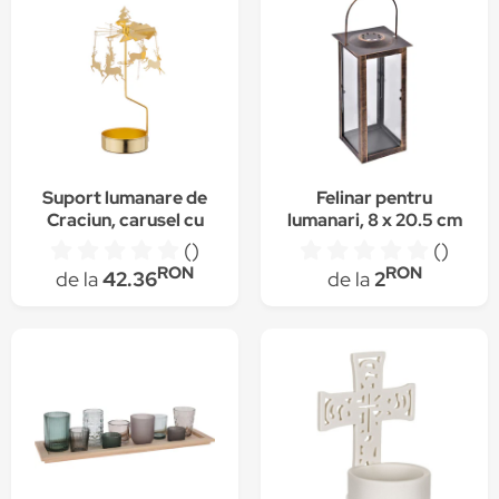
Suport lumanare de
Felinar pentru
Craciun, carusel cu
lumanari, 8 x 20.5 cm
cerbi, SS005G, 13cm,
()
()
Auriu
RON
RON
de la
42.36
de la
2