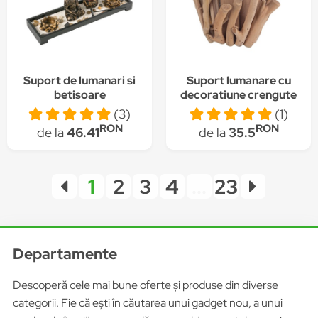
Suport de lumanari si
Suport lumanare cu
betisoare
decoratiune crengute
parfumate,cu figurina
lemn , ø17x12h
(3)
(1)
din lemn
RON
RON
de la
46.41
de la
35.5
1
2
3
4
...
23
Departamente
Descoperă cele mai bune oferte și produse din diverse
categorii. Fie că ești în căutarea unui gadget nou, a unui