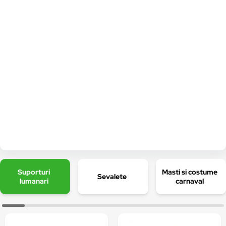
Suporturi
Masti si costume
Sevalete
lumanari
carnaval