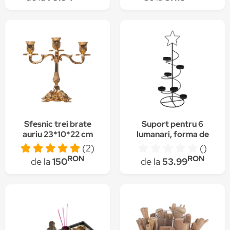
cm
Sfesnic trei brate
Suport pentru 6
auriu 23*10*22 cm
lumanari, forma de
brad, metal, 50 cm,
(2)
()
negru, Koopman
RON
RON
de la
150
de la
53.99