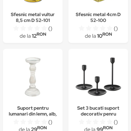
Sfesnic metal vultur
Sfesnic metal 4cm D
8,5 cm D 52-101
52-100
()
()
RON
RON
de la
12
de la
10
Suport pentru
Set 3 bucati suport
lumanari din lemn, alb,
decorativ penru
24x10 cm
lumanare tip sfesnic ,
()
()
negru, inaltime
RON
RON
de la
29
de la
99