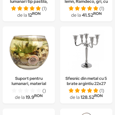
lumanari tip pastila,
lemn, Ramdeco, gri, cu
Rasteli, sticla, Ø 5 cm,
ornament inimioara
(1)
(1)
h 6.5 cm, crem mat,
alba
RON
RON
de la
12
de la
41.52
art. 7106
Suport pentru
Sfesnic din metal cu 5
lumanari, material
brate argintiu 22x27
sticla, decorat cu
cm
()
(1)
scoici
RON
RON
de la
19.9
de la
128.52