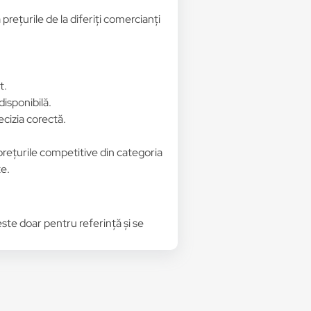
rețurile de la diferiți comercianți
t.
disponibilă.
ecizia corectă.
 prețurile competitive din categoria
te.
 este doar pentru referință și se