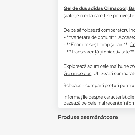
Gel de dus adidas Climacool, Ba
și alege oferta care ți se potrivește
De ce să folosești comparatorul no
- **Varietate de opțiuni**: Accesez
- **Economisești timp și bani**:
Co
- **Transparență și obiectivitate**: 
Explorează acum cele mai bune of
Geluri de dus
. Utilizează comparato
3cheaps - compară prețuri pentru
Informațiile despre caracteristicile
bazează pe cele mai recente informa
Produse asemănătoare