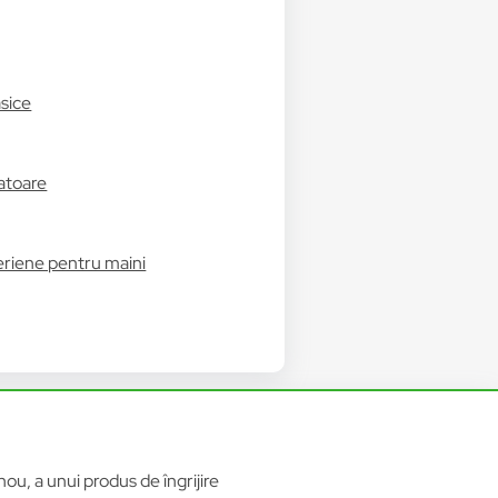
asice
latoare
riene pentru maini
ou, a unui produs de îngrijire