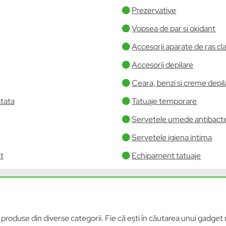
Prezervative
Vopsea de par si oxidant
Accesorii aparate de ras cl
Accesorii depilare
Ceara, benzi si creme depi
stata
Tatuaje temporare
Servetele umede antibacte
Servetele igiena intima
t
Echipament tatuaje
roduse din diverse categorii. Fie că ești în căutarea unui gadget n