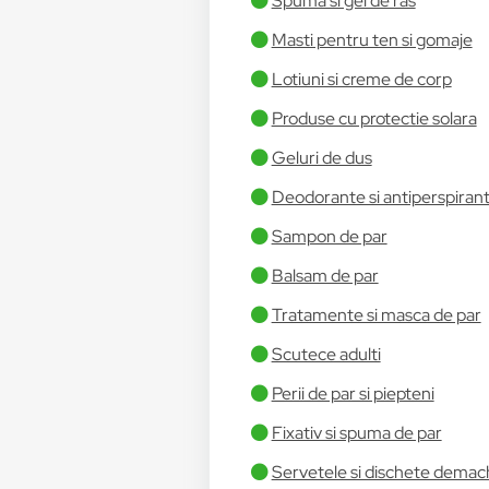
Spuma si gel de ras
Masti pentru ten si gomaje
Lotiuni si creme de corp
Produse cu protectie solara
Geluri de dus
Deodorante si antiperspiran
Sampon de par
Balsam de par
Tratamente si masca de par
Scutece adulti
Perii de par si piepteni
Fixativ si spuma de par
Servetele si dischete demac