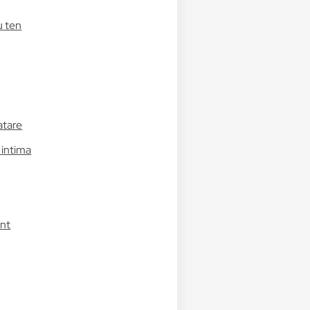
u ten
atare
 intima
ant