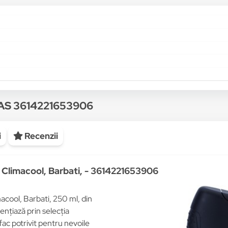
DAS 3614221653906
i
Recenzii
 Climacool, Barbati, - 3614221653906
acool, Barbati, 250 ml, din
ențiază prin selecția
 fac potrivit pentru nevoile