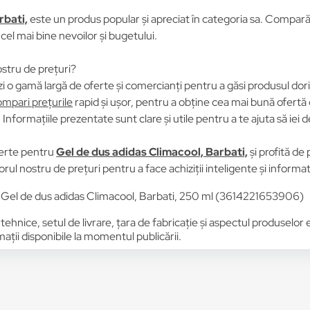
rbati,
este un produs popular și apreciat în categoria sa. Compară p
 cel mai bine nevoilor și bugetului.
stru de prețuri?
i o gamă largă de oferte și comercianți pentru a găsi produsul dori
mpari prețurile
rapid și ușor, pentru a obține cea mai bună ofertă 
Informațiile prezentate sunt clare și utile pentru a te ajuta să iei d
erte pentru
Gel de dus adidas Climacool, Barbati,
și profită de
rul nostru de prețuri pentru a face achiziții inteligente și informa
 Gel de dus adidas Climacool, Barbati, 250 ml (3614221653906)
 tehnice, setul de livrare, țara de fabricație și aspectul produselor
ții disponibile la momentul publicării.