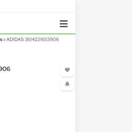
us
ADIDAS 3614221653906
3906