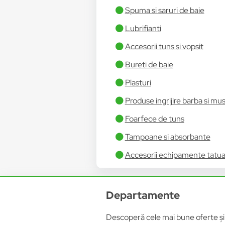
Spuma si saruri de baie
Lubrifianti
Accesorii tuns si vopsit
Bureti de baie
Plasturi
Produse ingrijire barba si mu
Foarfece de tuns
Tampoane si absorbante
Accesorii echipamente tatua
Departamente
Descoperă cele mai bune oferte și p