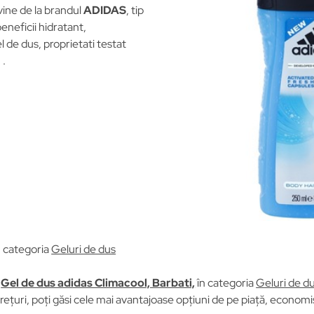
vine de la brandul
ADIDAS
, tip
beneficii hidratant,
l de dus, proprietati testat
 .
n categoria
Geluri de dus
u
Gel de dus adidas Climacool, Barbati,
în categoria
Geluri de d
țuri, poți găsi cele mai avantajoase opțiuni de pe piață, economisi