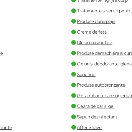
Tratamente ingrijire corp
Tratamente si seruri pentr
Produse dupa plaja
Creme de fata
Uleiuri cosmetice
te
Produse demachiere si cur
Geluri si deodorante igiena
Sapunuri
Produse autobronzante
Gel antibacterian si igieniz
Ceara de par si gel
Sapun dezinfectant
hiante
After Shave