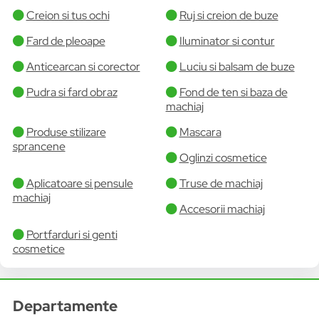
Creion si tus ochi
Ruj si creion de buze
Fard de pleoape
Iluminator si contur
Anticearcan si corector
Luciu si balsam de buze
Pudra si fard obraz
Fond de ten si baza de
machiaj
Produse stilizare
Mascara
sprancene
Oglinzi cosmetice
Aplicatoare si pensule
Truse de machiaj
machiaj
Accesorii machiaj
Portfarduri si genti
cosmetice
Departamente