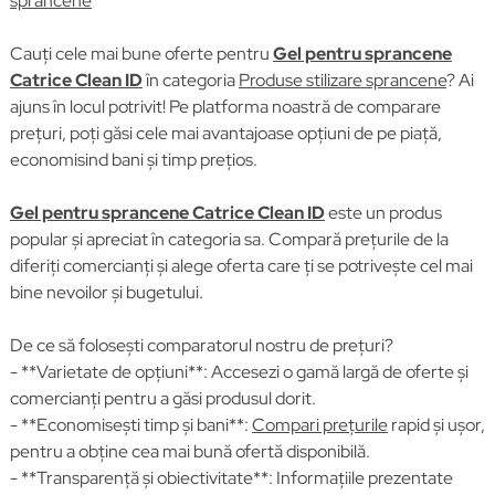
sprancene
Cauți cele mai bune oferte pentru
Gel pentru sprancene
Catrice Clean ID
în categoria
Produse stilizare sprancene
? Ai
ajuns în locul potrivit! Pe platforma noastră de comparare
prețuri, poți găsi cele mai avantajoase opțiuni de pe piață,
economisind bani și timp prețios.
Gel pentru sprancene Catrice Clean ID
este un produs
popular și apreciat în categoria sa. Compară prețurile de la
diferiți comercianți și alege oferta care ți se potrivește cel mai
bine nevoilor și bugetului.
De ce să folosești comparatorul nostru de prețuri?
- **Varietate de opțiuni**: Accesezi o gamă largă de oferte și
comercianți pentru a găsi produsul dorit.
- **Economisești timp și bani**:
Compari prețurile
rapid și ușor,
pentru a obține cea mai bună ofertă disponibilă.
- **Transparență și obiectivitate**: Informațiile prezentate