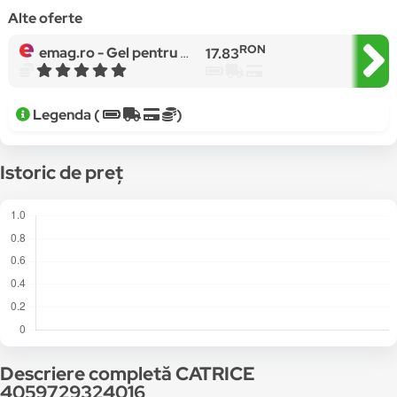
Alte oferte
RON
emag.ro -
Gel pentru sprancene Catrice Clean ID Hydro 010, 5 ml
17.83
Legenda (
)
Istoric de preț
Descriere completă CATRICE
4059729324016