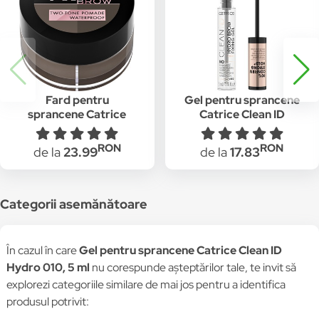
Fard pentru
Gel pentru sprancene
sprancene Catrice
Catrice Clean ID
rezistent la apa 3D
Hydro 010, 5 ml
Brow Two-Tone
RON
RON
de la
23.99
de la
17.83
Pomade 020 Medium
To Dark, 5 g
Categorii asemănătoare
În cazul în care
Gel pentru sprancene Catrice Clean ID
Hydro 010, 5 ml
nu corespunde așteptărilor tale, te invit să
explorezi categoriile similare de mai jos pentru a identifica
produsul potrivit: