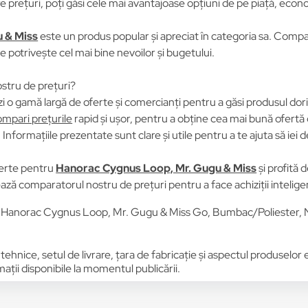
prețuri, poți găsi cele mai avantajoase opțiuni de pe piață, econom
 & Miss
este un produs popular și apreciat în categoria sa. Compară
se potrivește cel mai bine nevoilor și bugetului.
stru de prețuri?
i o gamă largă de oferte și comercianți pentru a găsi produsul dori
mpari prețurile
rapid și ușor, pentru a obține cea mai bună ofertă 
Informațiile prezentate sunt clare și utile pentru a te ajuta să iei d
erte pentru
Hanorac Cygnus Loop, Mr. Gugu & Miss
și profită 
zează comparatorul nostru de prețuri pentru a face achiziții intelig
u Hanorac Cygnus Loop, Mr. Gugu & Miss Go, Bumbac/Poliester, 
 tehnice, setul de livrare, țara de fabricație și aspectul produselor
ții disponibile la momentul publicării.