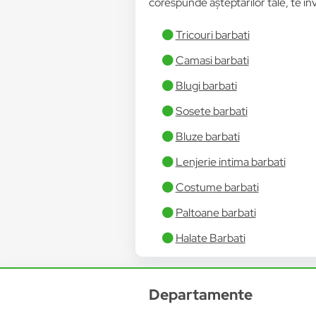
corespunde așteptărilor tale, te invi
Tricouri barbati
Camasi barbati
Blugi barbati
Sosete barbati
Bluze barbati
Lenjerie intima barbati
Costume barbati
Paltoane barbati
Halate Barbati
Departamente