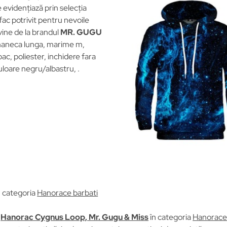
 evidențiază prin selecția
 fac potrivit pentru nevoile
vine de la brandul
MR. GUGU
aneca lunga, marime m,
bac, poliester, inchidere fara
loare negru/albastru, .
n categoria
Hanorace barbati
u
Hanorac Cygnus Loop, Mr. Gugu & Miss
în categoria
Hanorace 