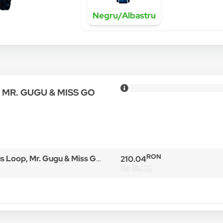
Negru/Albastru
ru MR. GUGU & MISS GO
RON
iss Go, Bumbac/Poliester, Negru/Albastru, Negru/Albastru
210.04