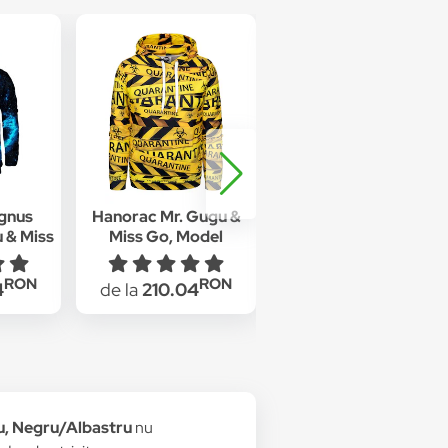
gnus
Hanorac Mr. Gugu &
Hanorac Mr. Gugu &
 & Miss
Miss Go, Model
Miss Go, React,
iester,
carantina,
Bumbac/Poliester,
tru,
Galben/Negru
Multicolor
RON
RON
RON
4
de la
210.04
de la
210.04
stru
u, Negru/Albastru
nu