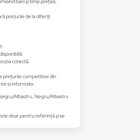
isind bani și timp prețios.
 prețurile de la diferiți
t.
disponibilă.
ecizia corectă.
de prețurile competitive din
ente și informate.
Negru/Albastru, Negru/Albastru
 este doar pentru referință și se