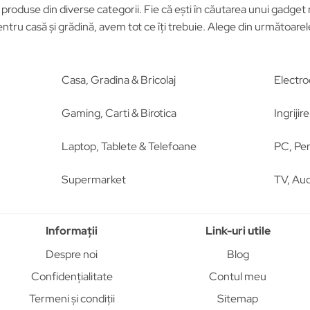
roduse din diverse categorii. Fie că ești în căutarea unui gadget n
tru casă și grădină, avem tot ce îți trebuie. Alege din următoar
Casa, Gradina & Bricolaj
Electro
Gaming, Carti & Birotica
Ingriji
Laptop, Tablete & Telefoane
PC, Per
Supermarket
TV, Aud
Informații
Link-uri utile
Despre noi
Blog
Confidențialitate
Contul meu
Termeni și condiții
Sitemap