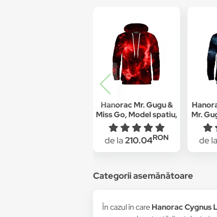
Hanorac Mr. Gugu &
Hanor
Miss Go, Model spatiu,
Mr. Gug
Bumbac/Poliester,
Bumb
Rosu
RON
de la
210.04
de l
Categorii asemănătoare
În cazul în care
Hanorac Cygnus L