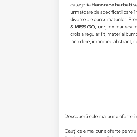
categoria
Hanorace barbati
se
urmatoare de specificații care îl
diverse ale consumatorilor: Pro
& MISS GO
, lungime maneca m
croiala regular fit, material bum
inchidere, imprimeu abstract, cu
Descoperă cele mai bune oferte î
Cauți cele mai bune oferte pentr