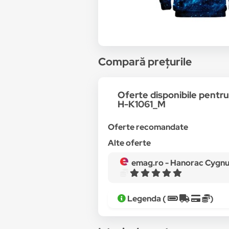
Compară prețurile
Oferte disponibile pent
H-K1061_M
Oferte recomandate
Alte oferte
emag.ro -
Hanorac Cygnus Loop, Mr. Gugu & M
Legenda (
)