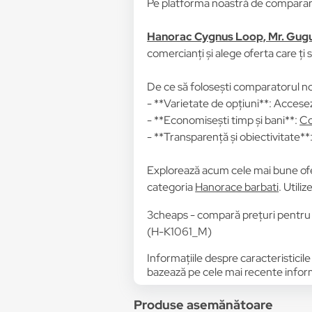
Pe platforma noastră de comparare 
Hanorac Cygnus Loop, Mr. Gugu
comercianți și alege oferta care ți 
De ce să folosești comparatorul no
- **Varietate de opțiuni**: Accesez
- **Economisești timp și bani**:
Co
- **Transparență și obiectivitate**: 
Explorează acum cele mai bune of
categoria
Hanorace barbati
. Utili
3cheaps - compară prețuri pentr
(H-K1061_M)
Informațiile despre caracteristicile
bazează pe cele mai recente informa
Produse asemănătoare