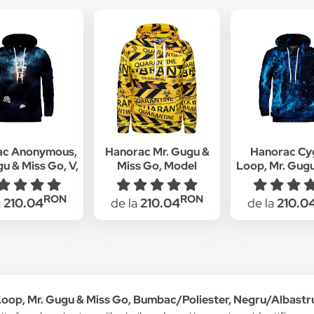
ac Anonymous,
Hanorac Mr. Gugu &
Hanorac Cy
u & Miss Go, V,
Miss Go, Model
Loop, Mr. Gugu
ac/Poliester,
carantina,
Go, Bumbac/Pol
Negru
Galben/Negru
Negru/Albas
RON
RON
a
210.04
de la
210.04
de la
210.0
Negru/Alba
oop, Mr. Gugu & Miss Go, Bumbac/Poliester, Negru/Albastr