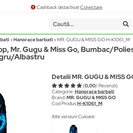
Cashback dezactivat
Conectare
bati
Hanorace barbati
MR. GUGU & MISS GO H-K1061_M
p, Mr. Gugu & Miss Go, Bumbac/Polies
gru/Albastru
Detalii MR. GUGU & MISS 
(
0,00
/ Recenzii)
Categorie:
Hanorace barbati
Brand:
MR. GUGU & MISS GO
Cod Produs:
H-K1061_M
Alte versiuni Culoare: