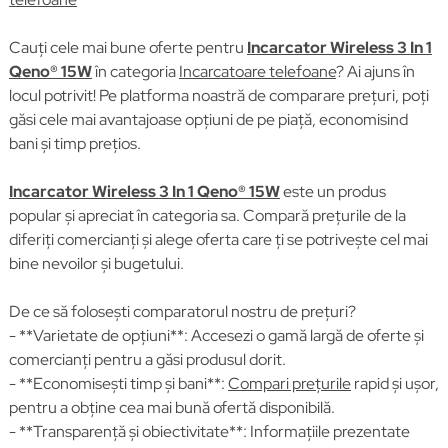
Cauți cele mai bune oferte pentru
Incarcator Wireless 3 In 1
Qeno® 15W
în categoria
Incarcatoare telefoane
? Ai ajuns în
locul potrivit! Pe platforma noastră de comparare prețuri, poți
găsi cele mai avantajoase opțiuni de pe piață, economisind
bani și timp prețios.
Incarcator Wireless 3 In 1 Qeno® 15W
este un produs
popular și apreciat în categoria sa. Compară prețurile de la
diferiți comercianți și alege oferta care ți se potrivește cel mai
bine nevoilor și bugetului.
De ce să folosești comparatorul nostru de prețuri?
- **Varietate de opțiuni**: Accesezi o gamă largă de oferte și
comercianți pentru a găsi produsul dorit.
- **Economisești timp și bani**:
Compari prețurile
rapid și ușor,
pentru a obține cea mai bună ofertă disponibilă.
- **Transparență și obiectivitate**: Informațiile prezentate