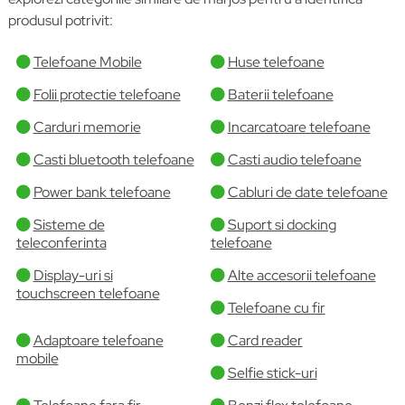
produsul potrivit:
Telefoane Mobile
Huse telefoane
Folii protectie telefoane
Baterii telefoane
Carduri memorie
Incarcatoare telefoane
Casti bluetooth telefoane
Casti audio telefoane
Power bank telefoane
Cabluri de date telefoane
Sisteme de
Suport si docking
teleconferinta
telefoane
Display-uri si
Alte accesorii telefoane
touchscreen telefoane
Telefoane cu fir
Adaptoare telefoane
Card reader
mobile
Selfie stick-uri