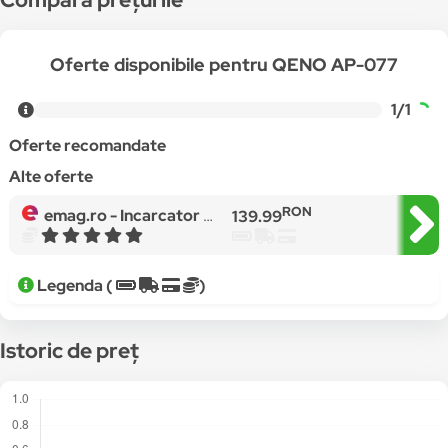
Oferte disponibile pentru QENO AP-077
1/1
Oferte recomandate
Alte oferte
RON
emag.ro -
Incarcator Wireless 3 In 1 Qeno® 15W Incarcare Rapida, IWatch, Airpods si Iphone Android Samsung Alb
139.99
Legenda (
)
Istoric de preț