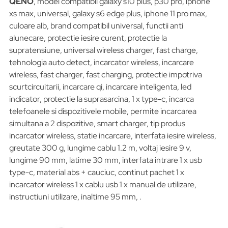
QENO
, model compatibil galaxy s10 plus, p30 pro, iphone
xs max, universal, galaxy s6 edge plus, iphone 11 pro max,
culoare alb, brand compatibil universal, functii anti
alunecare, protectie iesire curent, protectie la
supratensiune, universal wireless charger, fast charge,
tehnologia auto detect, incarcator wireless, incarcare
wireless, fast charger, fast charging, protectie impotriva
scurtcircuitarii, incarcare qi, incarcare inteligenta, led
indicator, protectie la suprasarcina, 1 x type-c, incarca
telefoanele si dispozitivele mobile, permite incarcarea
simultana a 2 dispozitive, smart charger, tip produs
incarcator wireless, statie incarcare, interfata iesire wireless,
greutate 300 g, lungime cablu 1.2 m, voltaj iesire 9 v,
lungime 90 mm, latime 30 mm, interfata intrare 1 x usb
type-c, material abs + cauciuc, continut pachet 1 x
incarcator wireless 1 x cablu usb 1 x manual de utilizare,
instructiuni utilizare, inaltime 95 mm, .