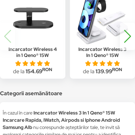
Incarcator Wireless 4
Incarcator Wireless 3
in 1 Qeno® 15W
In 1 Qeno® 15W
Incarcare Rapida,
Incarcare Rapida,
RGB, Compatibil Cu
IWatch, Airpods si
RON
RON
de la
154.69
de la
139.99
Android Samsung
Iphone Android
Apple Iphone, Negru
Samsung Alb
Categorii asemănătoare
În cazul în care
Incarcator Wireless 3 In 1 Qeno® 15W
Incarcare Rapida, IWatch, Airpods si Iphone Android
Samsung Alb
nu corespunde așteptărilor tale, te invit să
explorezi categoriile similare de mai jos pentru a identifica