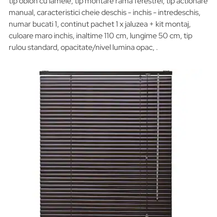
tip oblon cu lamele, tip montare rama ferestrei, tip actionare
manual, caracteristici cheie deschis - inchis - intredeschis,
numar bucati 1, continut pachet 1 x jaluzea + kit montaj,
culoare maro inchis, inaltime 110 cm, lungime 50 cm, tip
rulou standard, opacitate/nivel lumina opac, .