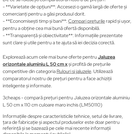
- **Varietate de opțiuni**: Accesezi o gamă largă de oferte și
comercianți pentru a găsi produsul dorit.
- **Economisești timp și bani**:
Compari prețurile
rapid și ușor,
pentru a obține cea mai bună ofertă disponibilă.
- **Transparență și obiectivitate**: Informațiile prezentate
sunt clare și utile pentru a te ajuta să iei decizia corectă.
Explorează acum cele mai bune oferte pentru
Jaluzea
orizontale aluminiu L 50 cm x
și profită de prețurile
competitive din categoria
Rulouri si jaluzele
. Utilizează
comparatorul nostru de prețuri pentru a face achiziții
inteligente și informate.
3cheaps - compară prețuri pentru Jaluzea orizontale aluminiu
L 50 cm x 110 cm culoare maro inchis (LM50110)
Informațiile despre caracteristicile tehnice, setul de livrare,
țara de fabricație și aspectul produselor este doar pentru
referință și se bazează pe cele mai recente informații