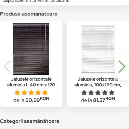
disponibile la momentul publicării.
Produse asemănătoare
Jaluzele orizontale
Jaluzele orizontale
aluminiu L 40 cm x 120
aluminiu, 100x160 cm,
cm culoare maro
alb, latime lamela 25
inchis
mm
RON
RON
de la
50.99
de la
81.57
Categorii asemănătoare