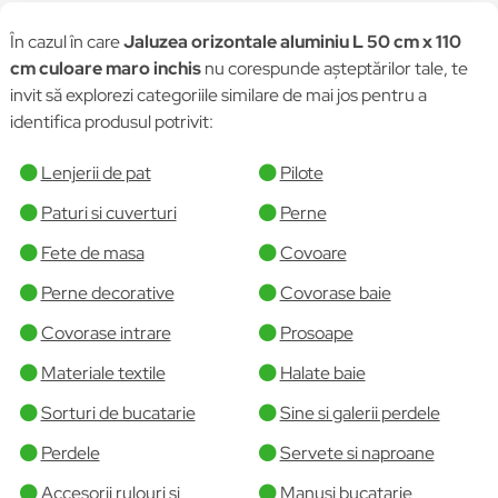
În cazul în care
Jaluzea orizontale aluminiu L 50 cm x 110
cm culoare maro inchis
nu corespunde așteptărilor tale, te
invit să explorezi categoriile similare de mai jos pentru a
identifica produsul potrivit:
Lenjerii de pat
Pilote
Paturi si cuverturi
Perne
Fete de masa
Covoare
Perne decorative
Covorase baie
Covorase intrare
Prosoape
Materiale textile
Halate baie
Sorturi de bucatarie
Sine si galerii perdele
Perdele
Servete si naproane
Accesorii rulouri si
Manusi bucatarie