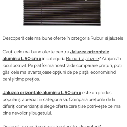
Descoperă cele mai bune oferte în categoria
Rulouri si jaluzele
Cauți cele mai bune oferte pentru
Jaluzea orizontale
aluminiu L 50 cm x
în categoria
Rulouri si jaluzele
? Ai ajuns în
locul potrivit! Pe platforma noastră de comparare prețuri, poți
găsi cele mai avantajoase opțiuni de pe piață, economisind
bani și timp prețios.
Jaluzea orizontale aluminiu L 50 cm x
este un produs
popular și apreciat în categoria sa. Compară prețurile de la
diferiți comercianți și alege oferta care ți se potrivește cel mai
bine nevoilor și bugetului.
De ce să folosești comparatorul nostru de prețuri?