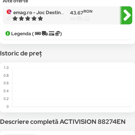
Alte oferte
RON
emag.ro -
Joc Destiny 2 Forsaken Legendary Edition pentru PS4
43.67
Legenda (
)
Istoric de preț
Descriere completă ACTIVISION 88274EN