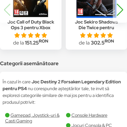
Joc Call of Duty Black
Joc Sekiro Shadows
Ops 3 pentru Xbox
Die Twice pentru
360
PlayStation 4
RON
RON
de la
151.25
de la
302.5
Categorii asemănătoare
În cazul în care
Joc Destiny 2 Forsaken Legendary Edition
pentru PS4
nu corespunde așteptărilor tale, te invit să
explorezi categoriile similare de mai jos pentru a identifica
produsul potrivit:
Gamepad, Joystick-uri &
Console Hardware
Casti Gaming
Jocuri Consola & PC