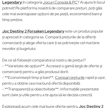
Legendary
în categoria
Jocuri Consola & PC
? Ai ajuns în locul
potrivit! Pe platforma noastră de comparare prețuri, poți găsi
cele mai avantajoase opțiuni de pe piață, economisind bani și
timp prețios.
Joc Destiny 2 Forsaken Legendary
este un produs popular
și apreciat în categoria sa. Compară prețurile de la diferiți
comercianți și alege oferta care ți se potrivește cel mai bine
nevoilor și bugetului.
De ce să folosești comparatorul nostru de prețuri?
- **Varietate de opțiuni**: Accesezi o gamă largă de oferte și
comercianți pentru a găsi produsul dorit.
- **Economisești timp și bani**:
Compari prețurile
rapid și ușor,
pentru a obține cea mai bună ofertă disponibilă.
- **Transparență și obiectivitate**: Informațiile prezentate
sunt clare și utile pentru a te ajuta să iei decizia corectă.
Explorează acum cele mai bune oferte pentru
Joc Destiny 2