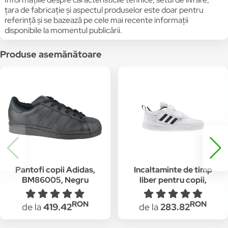
țara de fabricație și aspectul produselor este doar pentru
referință și se bazează pe cele mai recente informații
disponibile la momentul publicării.
Produse asemănătoare
Pantofi copii Adidas,
Incaltaminte de timp
BM86005, Negru
liber pentru copii,
Adidas, TENSAUR C,
alb, 29
RON
RON
de la
419.42
de la
283.82