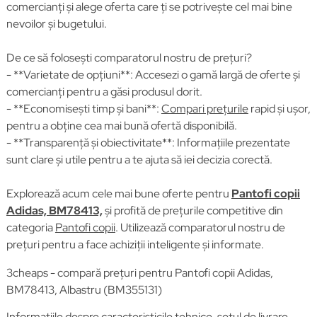
comercianți și alege oferta care ți se potrivește cel mai bine
nevoilor și bugetului.
De ce să folosești comparatorul nostru de prețuri?
- **Varietate de opțiuni**: Accesezi o gamă largă de oferte și
comercianți pentru a găsi produsul dorit.
- **Economisești timp și bani**:
Compari prețurile
rapid și ușor,
pentru a obține cea mai bună ofertă disponibilă.
- **Transparență și obiectivitate**: Informațiile prezentate
sunt clare și utile pentru a te ajuta să iei decizia corectă.
Explorează acum cele mai bune oferte pentru
Pantofi copii
Adidas, BM78413,
și profită de prețurile competitive din
categoria
Pantofi copii
. Utilizează comparatorul nostru de
prețuri pentru a face achiziții inteligente și informate.
3cheaps - compară prețuri pentru Pantofi copii Adidas,
BM78413, Albastru (BM355131)
Informațiile despre caracteristicile tehnice, setul de livrare,