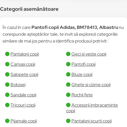
Categorii asemănătoare
În cazul în care
Pantofi copii Adidas, BM78413, Albastru
nu
corespunde așteptărilor tale, te invit să explorezi categoriile
similare de mai jos pentru a identifica produsul potrivit:
Pantaloni copii
Geci si veste copii
Camasi copii
Pantofi copii
Salopete copii
Bluze copii
Botosei
Ghete si cizme copii
Sandale copii
Rochii fete
Tricouri copii
Accesorii imbracaminte
copii
Pijamale copii
Pantaloni scurti copii