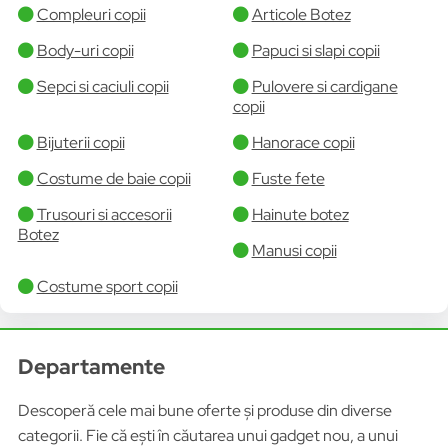
Compleuri copii
Articole Botez
Body-uri copii
Papuci si slapi copii
Sepci si caciuli copii
Pulovere si cardigane
copii
Bijuterii copii
Hanorace copii
Costume de baie copii
Fuste fete
Trusouri si accesorii
Hainute botez
Botez
Manusi copii
Costume sport copii
Departamente
Descoperă cele mai bune oferte și produse din diverse
categorii. Fie că ești în căutarea unui gadget nou, a unui