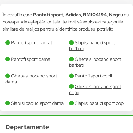
În cazul în care
Pantofi sport, Adidas, BM104194, Negru
nu
corespunde așteptărilor tale, te invit să explorezi categoriile
similare de mai jos pentru a identifica produsul potrivit:
Pantofi sport barbati
Slapi si papuci sport
barbati
Pantofi sport dama
Ghete si bocanci sport
barbati
Ghete si bocanci sport
Pantofi sport copii
dama
Ghete si bocanci sport
copii
Slapi si papuci sport dama
Slapi si papuci sport copii
Departamente