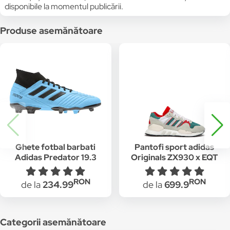
disponibile la momentul publicării.
Produse asemănătoare
Ghete fotbal barbati
Pantofi sport adidas
Adidas Predator 19.3
Originals ZX930 x EQT
FG Albastru
"Never Made Pack"
G26806, Gri/Verde
RON
RON
de la
234.99
de la
699.9
Categorii asemănătoare