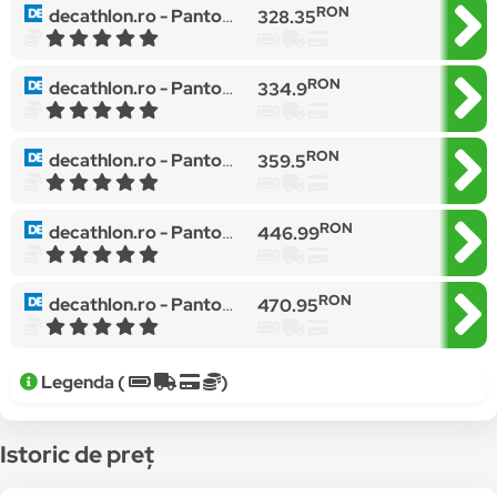
RON
decathlon.ro -
Pantofi sport barbati adidas Strutter, Negru
328.35
RON
decathlon.ro -
Pantofi sport barbati adidas Strutter EG2656, Negru, 48
334.9
RON
decathlon.ro -
Pantofi sport pentru femei Adidas Ligra 7 Negru
359.5
RON
decathlon.ro -
Pantofi sport femei adidas Questar, Negru
446.99
RON
decathlon.ro -
Pantofi Sport Adidas Model Grand Court Alpha 0 Culoare Negru
470.95
Legenda (
)
Istoric de preț