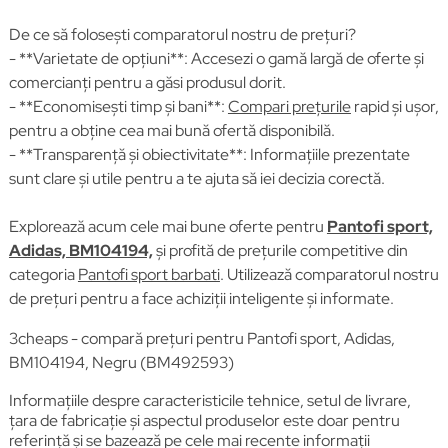
De ce să folosești comparatorul nostru de prețuri?
- **Varietate de opțiuni**: Accesezi o gamă largă de oferte și
comercianți pentru a găsi produsul dorit.
- **Economisești timp și bani**:
Compari prețurile
rapid și ușor,
pentru a obține cea mai bună ofertă disponibilă.
- **Transparență și obiectivitate**: Informațiile prezentate
sunt clare și utile pentru a te ajuta să iei decizia corectă.
Explorează acum cele mai bune oferte pentru
Pantofi sport,
Adidas, BM104194,
și profită de prețurile competitive din
categoria
Pantofi sport barbati
. Utilizează comparatorul nostru
de prețuri pentru a face achiziții inteligente și informate.
3cheaps - compară prețuri pentru Pantofi sport, Adidas,
BM104194, Negru (BM492593)
Informațiile despre caracteristicile tehnice, setul de livrare,
țara de fabricație și aspectul produselor este doar pentru
referință și se bazează pe cele mai recente informații