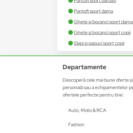
Pantofi sport barbati
Pantofi sport dama
Ghete si bocanci sport dama
Ghete si bocanci sport copii
Slapi si papuci sport copii
Departamente
Descoperă cele mai bune oferte și p
personală sau a echipamentelor pen
ofertele perfecte pentru tine:
Auto, Moto & RCA
Fashion