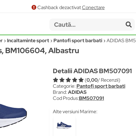
Cashback dezactivat
Conectare
er
Incaltaminte sport
Pantofi sport barbati
ADIDAS BM5
s, BM106604, Albastru
Detalii ADIDAS BM507091
(
0,00
/ Recenzii)
Categorie:
Pantofi sport barbati
Brand:
ADIDAS
Cod Produs:
BM507091
Alte versiuni Marime: