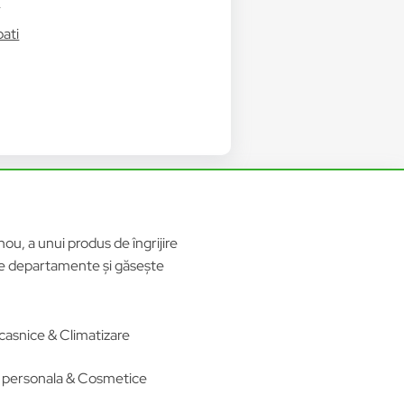
i
bati
ou, a unui produs de îngrijire
ele departamente și găsește
casnice & Climatizare
re personala & Cosmetice