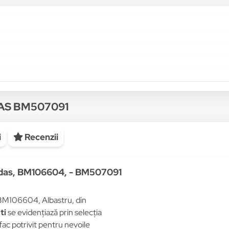
DAS BM507091
i
Recenzii
didas, BM106604, - BM507091
 BM106604, Albastru, din
ti
se evidențiază prin selecția
 fac potrivit pentru nevoile