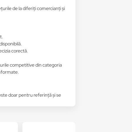
rile de la diferiți comercianți și
t.
disponibilă.
ecizia corectă.
țurile competitive din categoria
informate.
 este doar pentru referință și se