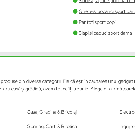
Slapi si papuci sport barbat
Ghete si bocanci sport bar
Pantofi sport copii
Slapi si papuci sport dama
roduse din diverse categorii. Fie că ești în căutarea unui gadget n
tru casă și grădină, avem tot ce îți trebuie. Alege din următoar
Casa, Gradina & Bricolaj
Electro
Gaming, Carti & Birotica
Ingriji