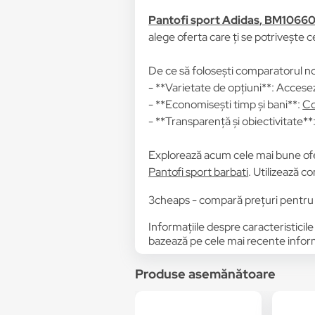
Pantofi sport Adidas, BM10660
alege oferta care ți se potrivește c
De ce să folosești comparatorul no
- **Varietate de opțiuni**: Accesez
- **Economisești timp și bani**:
Co
- **Transparență și obiectivitate**: 
Explorează acum cele mai bune of
Pantofi sport barbati
. Utilizează c
3cheaps - compară prețuri pentr
Informațiile despre caracteristicile
bazează pe cele mai recente informa
Produse asemănătoare