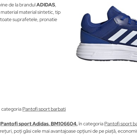
vine de la brandul
ADIDAS
,
material material sintetic, tip
c toate suprafetele, pronatie
n categoria
Pantofi sport barbati
u
Pantofi sport Adidas, BM106604,
în categoria
Pantofi sport b
țuri, poți găsi cele mai avantajoase opțiuni de pe piață, economisi