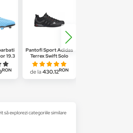
barbati
Pantofi Sport Adidas
Pantofi sport adidas
or 19.3
Terrex Swift Solo
Run 60S 2.0, Negru
ru
FX9323, Barbati, Gri
RON
RON
RON
9
de la
430.12
de la
275
t să explorezi categoriile similare