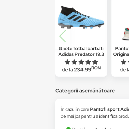
Ghete fotbal barbati
Pantof
Adidas Predator 19.3
Origin
FG Albastru
"Neve
G2680
RON
de la
234.99
de 
Categorii asemănătoare
În cazul în care
Pantofi sport Ad
de mai jos pentru a identifica produ