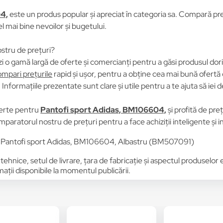
4,
este un produs popular și apreciat în categoria sa. Compară prețu
el mai bine nevoilor și bugetului.
stru de prețuri?
i o gamă largă de oferte și comercianți pentru a găsi produsul dori
mpari prețurile
rapid și ușor, pentru a obține cea mai bună ofertă 
Informațiile prezentate sunt clare și utile pentru a te ajuta să iei d
erte pentru
Pantofi sport Adidas, BM106604,
și profită de pre
omparatorul nostru de prețuri pentru a face achiziții inteligente și 
u Pantofi sport Adidas, BM106604, Albastru (BM507091)
 tehnice, setul de livrare, țara de fabricație și aspectul produselor
ții disponibile la momentul publicării.