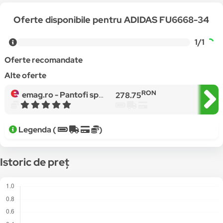
Oferte disponibile pentru ADIDAS FU6668-34
1/1
Oferte recomandate
Alte oferte
RON
emag.ro -
Pantofi sport Adidas CONTINENTAL 80 C FU6668 Copii, Alb
278.75
Legenda (
)
Istoric de preț