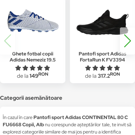
Ghete fotbal copii
Pantofi sport Adidas
Adidas Nemeziz 19.5
FortaRun K FV3394
FxG J Alb
Copii, Negru
RON
RON
de la
149
de la
317.2
Categorii asemănătoare
În cazul în care
Pantofi sport Adidas CONTINENTAL 80 C
FU6668 Copii, Alb
nu corespunde așteptărilor tale, te invit să
explorezi categoriile similare de mai jos pentru a identifica