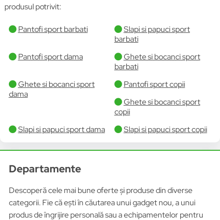
produsul potrivit:
Pantofi sport barbati
Slapi si papuci sport
barbati
Pantofi sport dama
Ghete si bocanci sport
barbati
Ghete si bocanci sport
Pantofi sport copii
dama
Ghete si bocanci sport
copii
Slapi si papuci sport dama
Slapi si papuci sport copii
Departamente
Descoperă cele mai bune oferte și produse din diverse
categorii. Fie că ești în căutarea unui gadget nou, a unui
produs de îngrijire personală sau a echipamentelor pentru