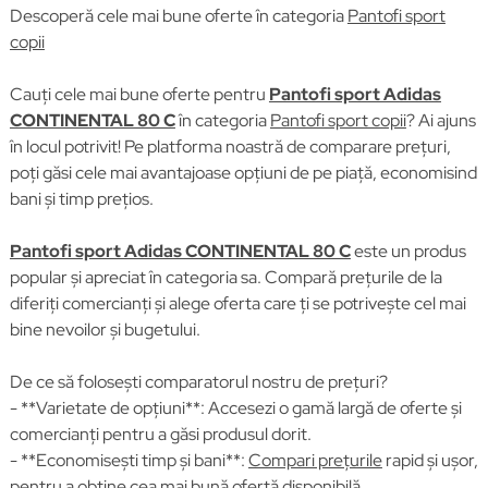
Descoperă cele mai bune oferte în categoria
Pantofi sport
copii
Cauți cele mai bune oferte pentru
Pantofi sport Adidas
CONTINENTAL 80 C
în categoria
Pantofi sport copii
? Ai ajuns
în locul potrivit! Pe platforma noastră de comparare prețuri,
poți găsi cele mai avantajoase opțiuni de pe piață, economisind
bani și timp prețios.
Pantofi sport Adidas CONTINENTAL 80 C
este un produs
popular și apreciat în categoria sa. Compară prețurile de la
diferiți comercianți și alege oferta care ți se potrivește cel mai
bine nevoilor și bugetului.
De ce să folosești comparatorul nostru de prețuri?
- **Varietate de opțiuni**: Accesezi o gamă largă de oferte și
comercianți pentru a găsi produsul dorit.
- **Economisești timp și bani**:
Compari prețurile
rapid și ușor,
pentru a obține cea mai bună ofertă disponibilă.