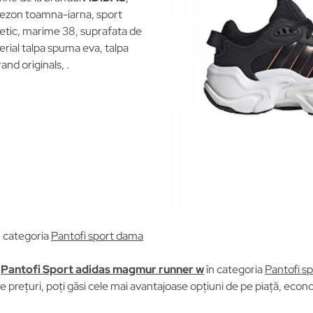
sezon toamna-iarna, sport
tetic, marime 38, suprafata de
erial talpa spuma eva, talpa
nd originals, .
n categoria
Pantofi sport dama
u
Pantofi Sport adidas magmur runner w
în categoria
Pantofi s
prețuri, poți găsi cele mai avantajoase opțiuni de pe piață, econom