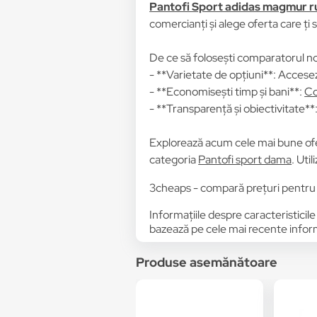
Pantofi Sport adidas magmur r
comercianți și alege oferta care ți 
De ce să folosești comparatorul no
- **Varietate de opțiuni**: Accesez
- **Economisești timp și bani**:
Co
- **Transparență și obiectivitate**: 
Explorează acum cele mai bune of
categoria
Pantofi sport dama
. Uti
3cheaps - compară prețuri pentru
Informațiile despre caracteristicile
bazează pe cele mai recente informa
Produse asemănătoare