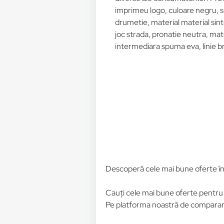
imprimeu logo, culoare negru, 
drumetie, material material sin
joc strada, pronatie neutra, mat
intermediara spuma eva, linie bra
Descoperă cele mai bune oferte î
Cauți cele mai bune oferte pentr
Pe platforma noastră de comparare 