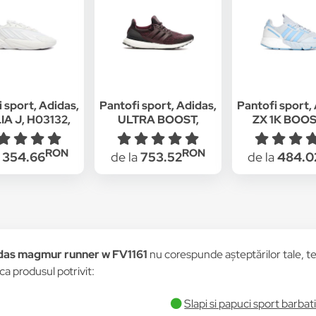
 sport, Adidas,
Pantofi sport, Adidas,
Pantofi sport,
A J, H03132,
ULTRA BOOST,
ZX 1K BOOS
, Alb, 36 2/3 EU
S80732, Textil, Rosu,
FY3630, Textil,
37 1/3 EU
2/3 EU
RON
RON
a
354.66
de la
753.52
de la
484.0
idas magmur runner w FV1161
nu corespunde așteptărilor tale, te 
ca produsul potrivit:
Slapi si papuci sport barbat