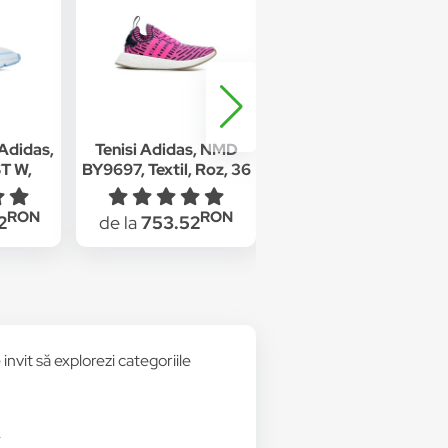
 Adidas,
Tenisi Adidas, NMD
Tenisi Adidas, NMD
T W,
BY9697, Textil, Roz, 36
BZ0219, Textil, Negru,
 Alb, 38
2/3 EU
37 1/3 EU
RON
RON
RON
2
de la
753.52
de la
807.42
invit să explorezi categoriile
i