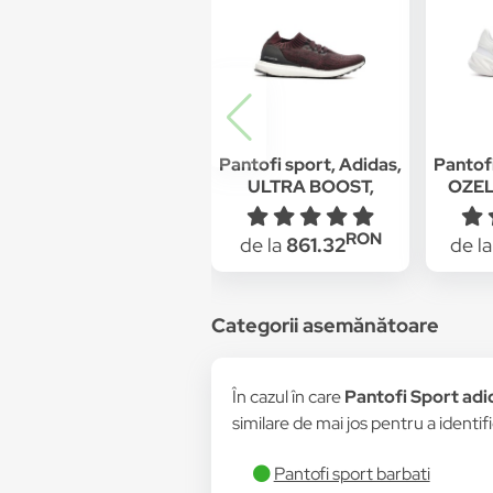
Pantofi sport, Adidas,
Pantofi
ULTRA BOOST,
OZELI
BY2552, Textil, Rosu,
Textil
36 2/3 EU
RON
de la
861.32
de l
Categorii asemănătoare
În cazul în care
Pantofi Sport ad
similare de mai jos pentru a identifi
Pantofi sport barbati