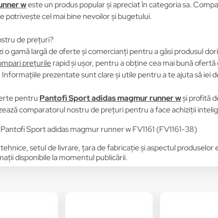
unner w
este un produs popular și apreciat în categoria sa. Compară
se potrivește cel mai bine nevoilor și bugetului.
stru de prețuri?
i o gamă largă de oferte și comercianți pentru a găsi produsul dori
mpari prețurile
rapid și ușor, pentru a obține cea mai bună ofertă 
Informațiile prezentate sunt clare și utile pentru a te ajuta să iei d
erte pentru
Pantofi Sport adidas magmur runner w
și profită 
lizează comparatorul nostru de prețuri pentru a face achiziții inteli
 Pantofi Sport adidas magmur runner w FV1161 (FV1161-38)
 tehnice, setul de livrare, țara de fabricație și aspectul produselor
ții disponibile la momentul publicării.