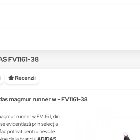
AS FV1161-38
i
Recenzii
idas magmur runner w - FV1161-38
magmur runner w FV1161, din
se evidențiază prin selecția
 fac potrivit pentru nevoile
vine de la brandul
ADIDAS
,