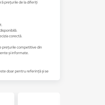
 prețurile de la diferiți
t.
disponibilă.
ecizia corectă.
de prețurile competitive din
gente și informate.
 este doar pentru referință și se