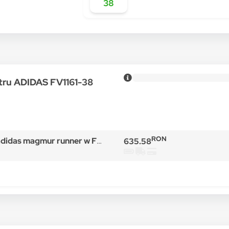
38
ntru ADIDAS FV1161-38
RON
idas magmur runner w FV1161
635.58