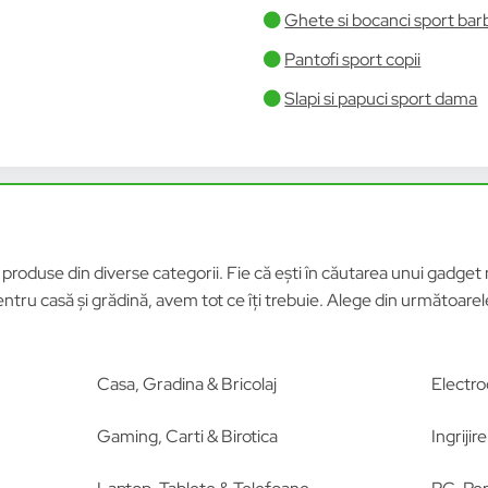
Ghete si bocanci sport bar
Pantofi sport copii
Slapi si papuci sport dama
roduse din diverse categorii. Fie că ești în căutarea unui gadget n
tru casă și grădină, avem tot ce îți trebuie. Alege din următoar
Casa, Gradina & Bricolaj
Electro
Gaming, Carti & Birotica
Ingriji