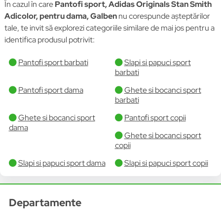
În cazul în care
Pantofi sport, Adidas Originals Stan Smith
Adicolor, pentru dama, Galben
nu corespunde așteptărilor
tale, te invit să explorezi categoriile similare de mai jos pentru a
identifica produsul potrivit:
Pantofi sport barbati
Slapi si papuci sport
barbati
Pantofi sport dama
Ghete si bocanci sport
barbati
Ghete si bocanci sport
Pantofi sport copii
dama
Ghete si bocanci sport
copii
Slapi si papuci sport dama
Slapi si papuci sport copii
Departamente