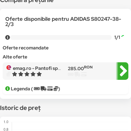
Oferte disponibile pentru ADIDAS S80247-38-
2/3
1/1
Oferte recomandate
Alte oferte
RON
emag.ro -
Pantofi sport, Adidas Originals Stan Smith Adicolor, pentru dama, Galben
285.00
Legenda (
)
Istoric de preț