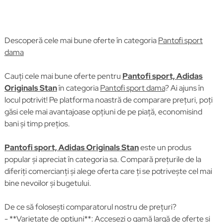
Descoperă cele mai bune oferte în categoria
Pantofi sport
dama
Cauți cele mai bune oferte pentru
Pantofi sport, Adidas
Originals Stan
în categoria
Pantofi sport dama
? Ai ajuns în
locul potrivit! Pe platforma noastră de comparare prețuri, poți
găsi cele mai avantajoase opțiuni de pe piață, economisind
bani și timp prețios.
Pantofi sport, Adidas Originals Stan
este un produs
popular și apreciat în categoria sa. Compară prețurile de la
diferiți comercianți și alege oferta care ți se potrivește cel mai
bine nevoilor și bugetului.
De ce să folosești comparatorul nostru de prețuri?
- **Varietate de opțiuni**: Accesezi o gamă largă de oferte și