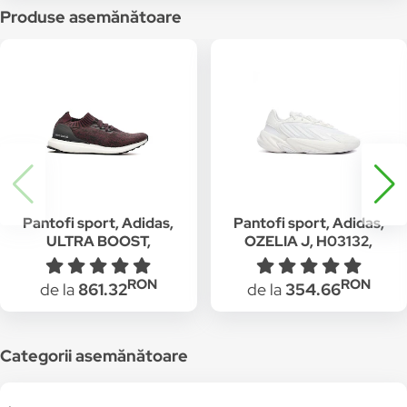
Produse asemănătoare
Pantofi sport, Adidas,
Pantofi sport, Adidas,
ULTRA BOOST,
OZELIA J, H03132,
BY2552, Textil, Rosu,
Textil, Alb, 36 2/3 EU
36 2/3 EU
RON
RON
de la
861.32
de la
354.66
Categorii asemănătoare