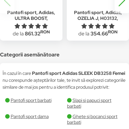
Pantofi sport, Adidas,
Pantofi sport, Adidas,
ULTRA BOOST,
OZELIA J, H03132,
BY2552, Textil, Rosu,
Textil, Alb, 36 2/3 EU
36 2/3 EU
RON
RON
de la
861.32
de la
354.66
Categorii asemănătoare
În cazul în care
Pantofi sport Adidas SLEEK DB3258 Femei
nu corespunde așteptărilor tale, te invit să explorezi categoriile
similare de mai jos pentru a identifica produsul potrivit:
Pantofi sport barbati
Slapi si papuci sport
barbati
Pantofi sport dama
Ghete si bocanci sport
barbati