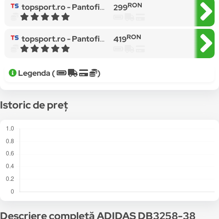
RON
topsport.ro -
Pantofi sport ADIDAS pentru femei BREAKNET SLEEK - JH6899
299
RON
topsport.ro -
Pantofi sport ADIDAS pentru femei SLEEK W - FW2066
419
Legenda (
)
Istoric de preț
Descriere completă ADIDAS DB3258-38