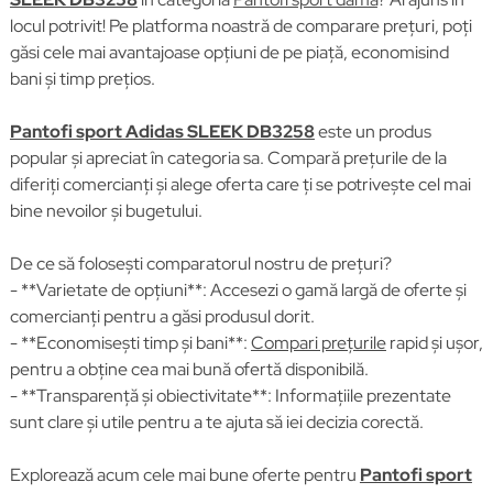
locul potrivit! Pe platforma noastră de comparare prețuri, poți
găsi cele mai avantajoase opțiuni de pe piață, economisind
bani și timp prețios.
Pantofi sport Adidas SLEEK DB3258
este un produs
popular și apreciat în categoria sa. Compară prețurile de la
diferiți comercianți și alege oferta care ți se potrivește cel mai
bine nevoilor și bugetului.
De ce să folosești comparatorul nostru de prețuri?
- **Varietate de opțiuni**: Accesezi o gamă largă de oferte și
comercianți pentru a găsi produsul dorit.
- **Economisești timp și bani**:
Compari prețurile
rapid și ușor,
pentru a obține cea mai bună ofertă disponibilă.
- **Transparență și obiectivitate**: Informațiile prezentate
sunt clare și utile pentru a te ajuta să iei decizia corectă.
Explorează acum cele mai bune oferte pentru
Pantofi sport