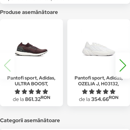
Produse asemănătoare
Pantofi sport, Adidas,
Pantofi sport, Adidas,
ULTRA BOOST,
OZELIA J, H03132,
BY2552, Textil, Rosu,
Textil, Alb, 36 2/3 EU
36 2/3 EU
RON
RON
de la
861.32
de la
354.66
Categorii asemănătoare