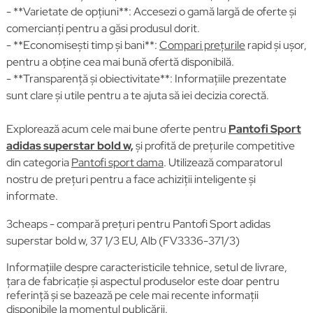
- **Varietate de opțiuni**: Accesezi o gamă largă de oferte și
comercianți pentru a găsi produsul dorit.
- **Economisești timp și bani**:
Compari prețurile
rapid și ușor,
pentru a obține cea mai bună ofertă disponibilă.
- **Transparență și obiectivitate**: Informațiile prezentate
sunt clare și utile pentru a te ajuta să iei decizia corectă.
Explorează acum cele mai bune oferte pentru
Pantofi Sport
adidas superstar bold w,
și profită de prețurile competitive
din categoria
Pantofi sport dama
. Utilizează comparatorul
nostru de prețuri pentru a face achiziții inteligente și
informate.
3cheaps - compară prețuri pentru Pantofi Sport adidas
superstar bold w, 37 1/3 EU, Alb (FV3336-371/3)
Informațiile despre caracteristicile tehnice, setul de livrare,
țara de fabricație și aspectul produselor este doar pentru
referință și se bazează pe cele mai recente informații
disponibile la momentul publicării.