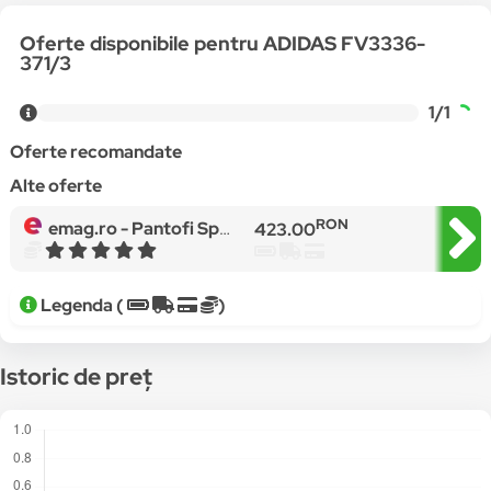
Oferte disponibile pentru ADIDAS FV3336-
371/3
1/1
Oferte recomandate
Alte oferte
RON
emag.ro -
Pantofi Sport adidas superstar bold w, 37 1/3 EU, Alb
423.00
Legenda (
)
Istoric de preț