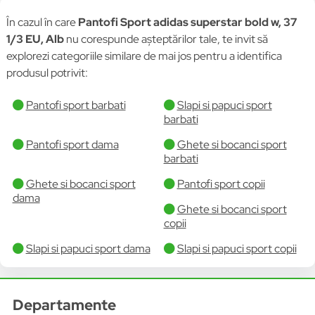
În cazul în care
Pantofi Sport adidas superstar bold w, 37
1/3 EU, Alb
nu corespunde așteptărilor tale, te invit să
explorezi categoriile similare de mai jos pentru a identifica
produsul potrivit:
Pantofi sport barbati
Slapi si papuci sport
barbati
Pantofi sport dama
Ghete si bocanci sport
barbati
Ghete si bocanci sport
Pantofi sport copii
dama
Ghete si bocanci sport
copii
Slapi si papuci sport dama
Slapi si papuci sport copii
Departamente