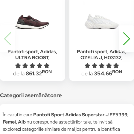
Pantofi sport, Adidas,
Pantofi sport, Adidas,
ULTRA BOOST,
OZELIA J, H03132,
BY2552, Textil, Rosu,
Textil, Alb, 36 2/3 EU
36 2/3 EU
RON
RON
de la
861.32
de la
354.66
Categorii asemănătoare
În cazul în care
Pantofi Sport Adidas Superstar J EF5399,
Femei, Alb
nu corespunde așteptărilor tale, te invit să
explorezi categoriile similare de mai jos pentru a identifica