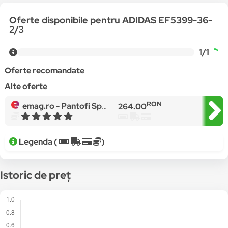
Oferte disponibile pentru ADIDAS EF5399-36-
2/3
1/1
Oferte recomandate
Alte oferte
RON
emag.ro -
Pantofi Sport Adidas Superstar J EF5399, Femei, Alb
264.00
Legenda (
)
Istoric de preț