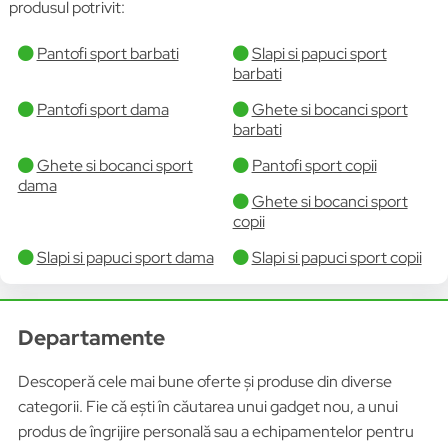
produsul potrivit:
Pantofi sport barbati
Slapi si papuci sport
barbati
Pantofi sport dama
Ghete si bocanci sport
barbati
Ghete si bocanci sport
Pantofi sport copii
dama
Ghete si bocanci sport
copii
Slapi si papuci sport dama
Slapi si papuci sport copii
Departamente
Descoperă cele mai bune oferte și produse din diverse
categorii. Fie că ești în căutarea unui gadget nou, a unui
produs de îngrijire personală sau a echipamentelor pentru