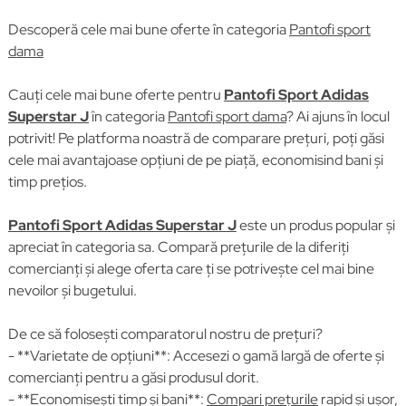
Descoperă cele mai bune oferte în categoria
Pantofi sport
dama
Cauți cele mai bune oferte pentru
Pantofi Sport Adidas
Superstar J
în categoria
Pantofi sport dama
? Ai ajuns în locul
potrivit! Pe platforma noastră de comparare prețuri, poți găsi
cele mai avantajoase opțiuni de pe piață, economisind bani și
timp prețios.
Pantofi Sport Adidas Superstar J
este un produs popular și
apreciat în categoria sa. Compară prețurile de la diferiți
comercianți și alege oferta care ți se potrivește cel mai bine
nevoilor și bugetului.
De ce să folosești comparatorul nostru de prețuri?
- **Varietate de opțiuni**: Accesezi o gamă largă de oferte și
comercianți pentru a găsi produsul dorit.
- **Economisești timp și bani**:
Compari prețurile
rapid și ușor,