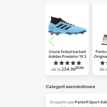
Ghete fotbal barbati
Pantof
Adidas Predator 19.3
Origin
FG Albastru
"Neve
G2680
RON
de la
234.99
de 
Categorii asemănătoare
În cazul în care
Pantofi Sport Adi