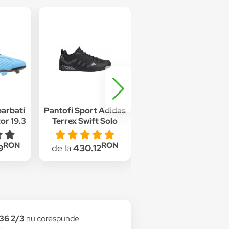
barbati
Pantofi Sport Adidas
Pantofi sport adidas
or 19.3
Terrex Swift Solo
Run 60S 2.0, Negru
ru
FX9323, Barbati, Gri
RON
RON
RON
9
de la
430.12
de la
275
 36 2/3
nu corespunde