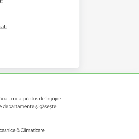
t:
i
bati
ou, a unui produs de îngrijire
ele departamente și găsește
casnice & Climatizare