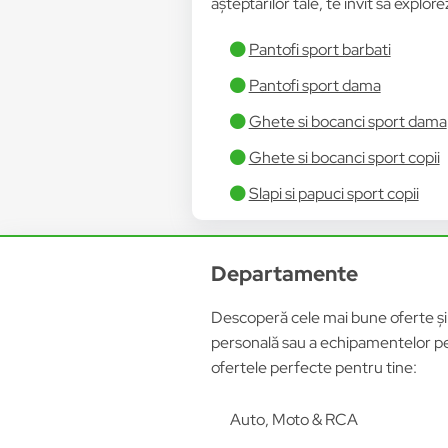
așteptărilor tale, te invit să explor
Pantofi sport barbati
Pantofi sport dama
Ghete si bocanci sport dama
Ghete si bocanci sport copii
Slapi si papuci sport copii
Departamente
Descoperă cele mai bune oferte și p
personală sau a echipamentelor pen
ofertele perfecte pentru tine:
Auto, Moto & RCA