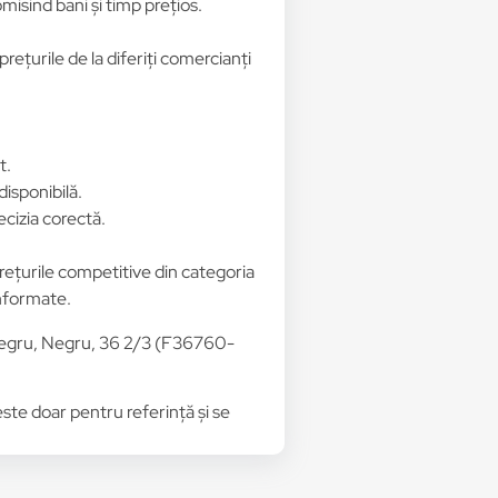
isind bani și timp prețios.
ețurile de la diferiți comercianți
t.
disponibilă.
ecizia corectă.
prețurile competitive din categoria
informate.
 Negru, Negru, 36 2/3 (F36760-
 este doar pentru referință și se