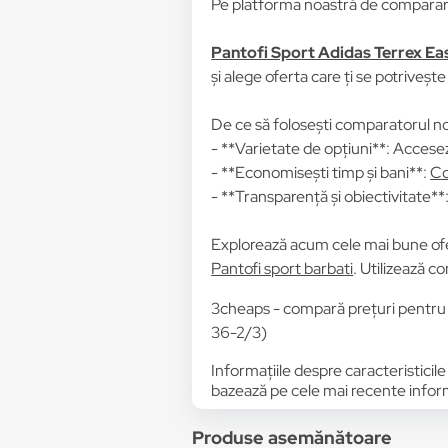
Pe platforma noastră de comparare 
Pantofi Sport Adidas Terrex Eas
și alege oferta care ți se potrivește
De ce să folosești comparatorul no
- **Varietate de opțiuni**: Accesez
- **Economisești timp și bani**:
Co
- **Transparență și obiectivitate**: 
Explorează acum cele mai bune of
Pantofi sport barbati
. Utilizează c
3cheaps - compară prețuri pentru
36-2/3)
Informațiile despre caracteristicile
bazează pe cele mai recente informa
Produse asemănătoare