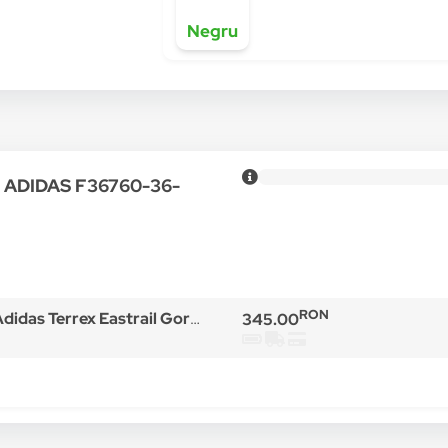
Negru
ru ADIDAS F36760-36-
RON
trail Goretex F36760, Barbati, Negru, Negru, 36 2/3
345.00