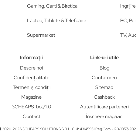
Gaming, Carti & Birotica
Ingriji
Laptop, Tablete & Telefoane
PC, Per
Supermarket
TV, Aud
Informații
Link-uri utile
Despre noi
Blog
Confidențialitate
Contul meu
Termeni și condiții
Sitemap
Magazine
Cashback
3CHEAPS-bot/1.0
Autentificare parteneri
Contact
Înscriere magazin
2020-2026 3CHEAPS SOLUTIONS S.R.L. CUI: 43145951 Reg.Com. J20/1057/20