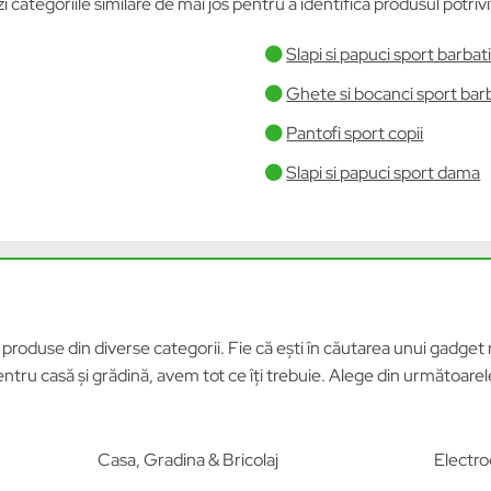
ezi categoriile similare de mai jos pentru a identifica produsul potrivi
Slapi si papuci sport barbat
Ghete si bocanci sport bar
Pantofi sport copii
Slapi si papuci sport dama
roduse din diverse categorii. Fie că ești în căutarea unui gadget n
tru casă și grădină, avem tot ce îți trebuie. Alege din următoar
Casa, Gradina & Bricolaj
Electro