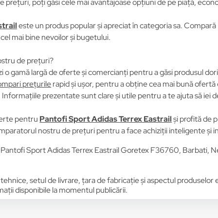
prețuri, poți găsi cele mai avantajoase opțiuni de pe piață, econom
trail
este un produs popular și apreciat în categoria sa. Compară pr
 cel mai bine nevoilor și bugetului.
stru de prețuri?
i o gamă largă de oferte și comercianți pentru a găsi produsul dori
mpari prețurile
rapid și ușor, pentru a obține cea mai bună ofertă 
Informațiile prezentate sunt clare și utile pentru a te ajuta să iei d
erte pentru
Pantofi Sport Adidas Terrex Eastrail
și profită de 
omparatorul nostru de prețuri pentru a face achiziții inteligente și 
 Pantofi Sport Adidas Terrex Eastrail Goretex F36760, Barbati,
 tehnice, setul de livrare, țara de fabricație și aspectul produselor
ții disponibile la momentul publicării.