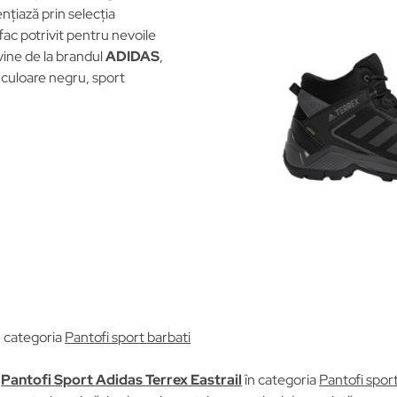
nțiază prin selecția
 fac potrivit pentru nevoile
vine de la brandul
ADIDAS
,
, culoare negru, sport
n categoria
Pantofi sport barbati
u
Pantofi Sport Adidas Terrex Eastrail
în categoria
Pantofi spor