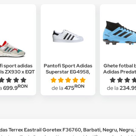
i sport adidas
Pantofi Sport Adidas
Ghete fotbal 
als ZX930 x EQT
Superstar EG4958,
Adidas Predat
r Made Pack"
Alb
FG Albast
6, Gri/Verde
RON
RON
la
699.9
de la
475
de la
234.9
das Terrex Eastrail Goretex F36760, Barbati, Negru, Negru,