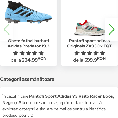
Ghete fotbal barbati
Pantofi sport adidas
Adidas Predator 19.3
Originals ZX930 x EQT
FG Albastru
"Never Made Pack"
G26806, Gri/Verde
RON
RON
de la
234.99
de la
699.9
Categorii asemănătoare
În cazul în care
Pantofi Sport Adidas Y3 Raito Racer Boos,
Negru / Alb
nu corespunde așteptărilor tale, te invit să
explorezi categoriile similare de mai jos pentru a identifica
produsul potrivit: