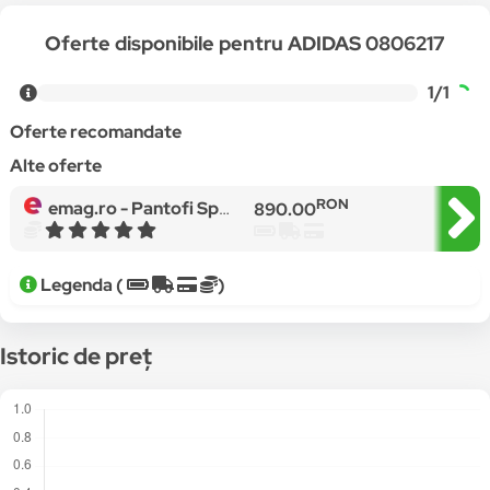
Oferte disponibile pentru ADIDAS 0806217
1/1
Oferte recomandate
Alte oferte
RON
emag.ro -
Pantofi Sport Adidas Y3 Raito Racer Boos, Negru / Alb
890.00
Legenda (
)
Istoric de preț