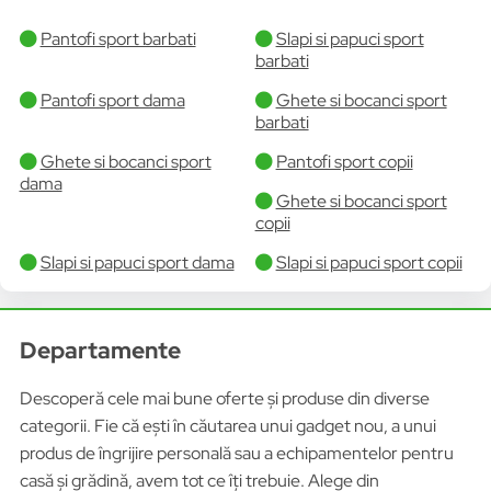
Pantofi sport barbati
Slapi si papuci sport
barbati
Pantofi sport dama
Ghete si bocanci sport
barbati
Ghete si bocanci sport
Pantofi sport copii
dama
Ghete si bocanci sport
copii
Slapi si papuci sport dama
Slapi si papuci sport copii
Departamente
Descoperă cele mai bune oferte și produse din diverse
categorii. Fie că ești în căutarea unui gadget nou, a unui
produs de îngrijire personală sau a echipamentelor pentru
casă și grădină, avem tot ce îți trebuie. Alege din