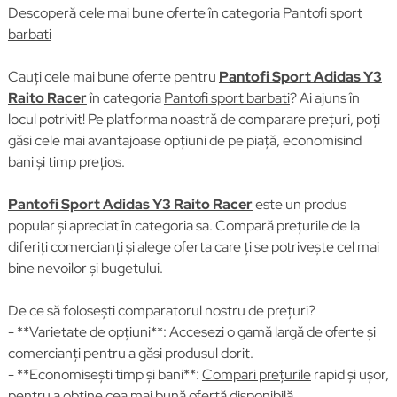
Descoperă cele mai bune oferte în categoria
Pantofi sport
barbati
Cauți cele mai bune oferte pentru
Pantofi Sport Adidas Y3
Raito Racer
în categoria
Pantofi sport barbati
? Ai ajuns în
locul potrivit! Pe platforma noastră de comparare prețuri, poți
găsi cele mai avantajoase opțiuni de pe piață, economisind
bani și timp prețios.
Pantofi Sport Adidas Y3 Raito Racer
este un produs
popular și apreciat în categoria sa. Compară prețurile de la
diferiți comercianți și alege oferta care ți se potrivește cel mai
bine nevoilor și bugetului.
De ce să folosești comparatorul nostru de prețuri?
- **Varietate de opțiuni**: Accesezi o gamă largă de oferte și
comercianți pentru a găsi produsul dorit.
- **Economisești timp și bani**:
Compari prețurile
rapid și ușor,
pentru a obține cea mai bună ofertă disponibilă.