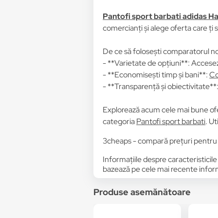
Pantofi sport barbati adidas 
comercianți și alege oferta care ți 
De ce să folosești comparatorul no
- **Varietate de opțiuni**: Accesez
- **Economisești timp și bani**:
Co
- **Transparență și obiectivitate**: 
Explorează acum cele mai bune of
categoria
Pantofi sport barbati
. U
3cheaps - compară prețuri pentru 
Informațiile despre caracteristicile
bazează pe cele mai recente informa
Produse asemănătoare