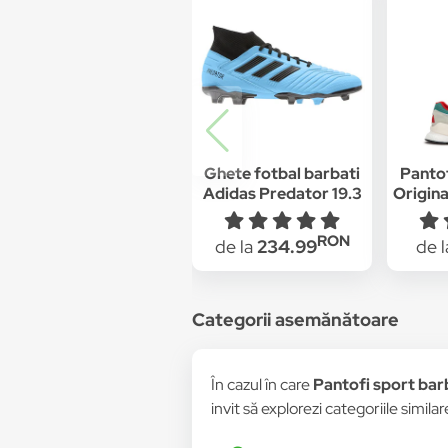
Ghete fotbal barbati
Pantof
Adidas Predator 19.3
Origin
FG Albastru
"Neve
G2680
RON
de la
234.99
de 
Categorii asemănătoare
În cazul în care
Pantofi sport bar
invit să explorezi categoriile simila