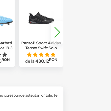
barbati
Pantofi Sport Adidas
Pantofi sport adidas
or 19.3
Terrex Swift Solo
Run 60S 2.0, Negru
ru
FX9323, Barbati, Gri
RON
RON
RON
9
de la
430.12
de la
275
u corespunde așteptărilor tale, te