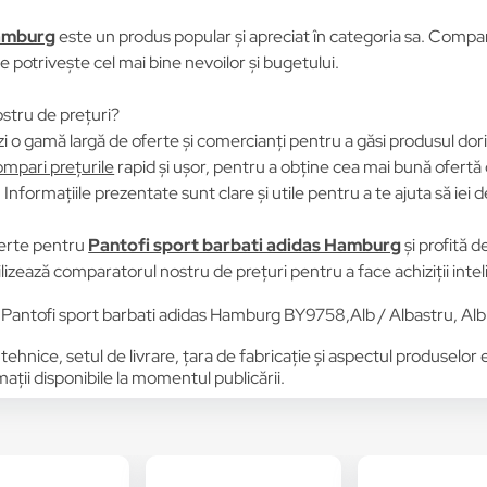
Hamburg
este un produs popular și apreciat în categoria sa. Compară 
se potrivește cel mai bine nevoilor și bugetului.
stru de prețuri?
i o gamă largă de oferte și comercianți pentru a găsi produsul dori
mpari prețurile
rapid și ușor, pentru a obține cea mai bună ofertă 
Informațiile prezentate sunt clare și utile pentru a te ajuta să iei d
erte pentru
Pantofi sport barbati adidas Hamburg
și profită d
tilizează comparatorul nostru de prețuri pentru a face achiziții inte
Pantofi sport barbati adidas Hamburg BY9758,Alb / Albastru, Al
 tehnice, setul de livrare, țara de fabricație și aspectul produselor
ții disponibile la momentul publicării.