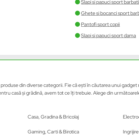
Slapi si papuci sport barbat
Ghete si bocanci sport bar
Pantofi sport copii
Slapi si papuci sport dama
roduse din diverse categorii. Fie că ești în căutarea unui gadget n
tru casă și grădină, avem tot ce îți trebuie. Alege din următoar
Casa, Gradina & Bricolaj
Electro
Gaming, Carti & Birotica
Ingriji