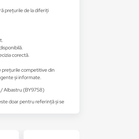
prețurile de la diferiți
t.
disponibilă.
ecizia corectă.
e prețurile competitive din
ligente și informate.
b / Albastru (BY9758)
 este doar pentru referință și se