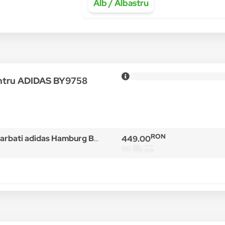
Alb / Albastru
entru ADIDAS BY9758
RON
 Hamburg BY9758,Alb / Albastru, Alb / Albastru
449.00