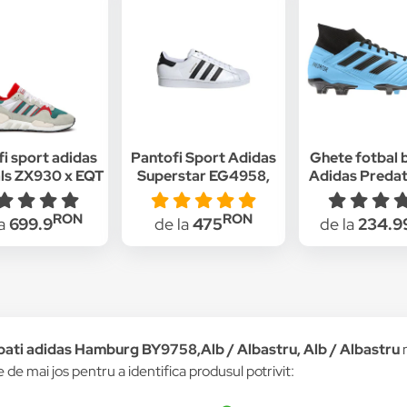
i sport adidas
Pantofi Sport Adidas
Ghete fotbal 
als ZX930 x EQT
Superstar EG4958,
Adidas Predat
r Made Pack"
Alb
FG Albast
6, Gri/Verde
RON
RON
la
699.9
de la
475
de la
234.9
bati adidas Hamburg BY9758,Alb / Albastru, Alb / Albastru
n
re de mai jos pentru a identifica produsul potrivit: