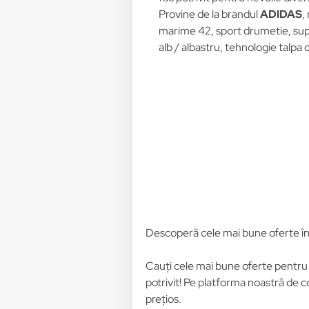
Provine de la brandul
ADIDAS
,
marime 42, sport drumetie, supr
alb / albastru, tehnologie talpa o
Descoperă cele mai bune oferte î
Cauți cele mai bune oferte pentr
potrivit! Pe platforma noastră de c
prețios.