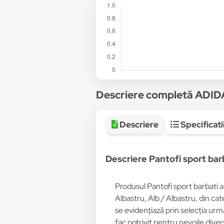
Descriere completă ADI
Descriere
Specificati
Descriere Pantofi sport ba
Produsul Pantofi sport barbati
Albastru, Alb / Albastru, din ca
se evidențiază prin selecția urma
fac potrivit pentru nevoile dive