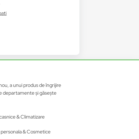
i
bati
ou, a unui produs de îngrijire
ele departamente și găsește
casnice & Climatizare
re personala & Cosmetice