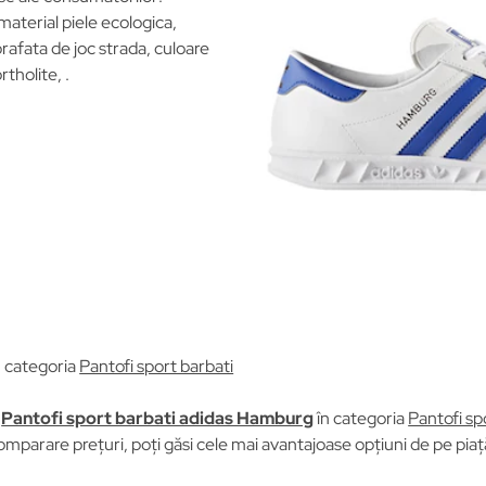
 material piele ecologica,
afata de joc strada, culoare
rtholite, .
n categoria
Pantofi sport barbati
u
Pantofi sport barbati adidas Hamburg
în categoria
Pantofi sp
omparare prețuri, poți găsi cele mai avantajoase opțiuni de pe pia