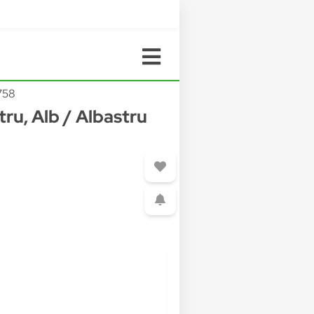
758
ru, Alb / Albastru