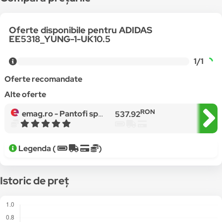
Oferte disponibile pentru ADIDAS
EE5318_YUNG-1-UK10.5
1/1
Oferte recomandate
Alte oferte
RON
emag.ro -
Pantofi sport barbati Adidas model YUNG-1, Gri
537.92
Legenda (
)
Istoric de preț