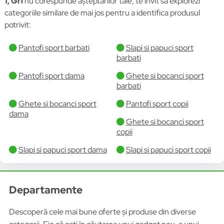
1, Gri
nu corespunde așteptărilor tale, te invit să explorezi
categoriile similare de mai jos pentru a identifica produsul
potrivit:
Pantofi sport barbati
Slapi si papuci sport
barbati
Pantofi sport dama
Ghete si bocanci sport
barbati
Ghete si bocanci sport
Pantofi sport copii
dama
Ghete si bocanci sport
copii
Slapi si papuci sport dama
Slapi si papuci sport copii
Departamente
Descoperă cele mai bune oferte și produse din diverse