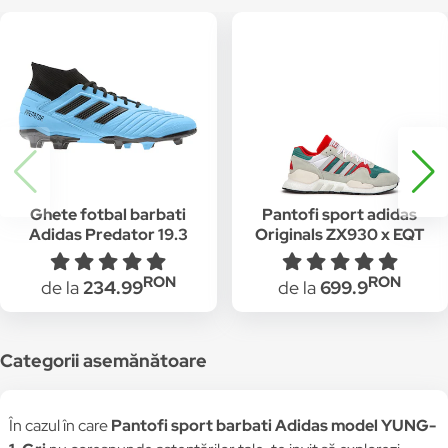
Ghete fotbal barbati
Pantofi sport adidas
Adidas Predator 19.3
Originals ZX930 x EQT
FG Albastru
"Never Made Pack"
G26806, Gri/Verde
RON
RON
de la
234.99
de la
699.9
Categorii asemănătoare
În cazul în care
Pantofi sport barbati Adidas model YUNG-