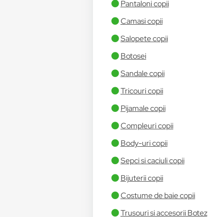
Pantaloni copii
Camasi copii
Salopete copii
Botosei
Sandale copii
Tricouri copii
Pijamale copii
Compleuri copii
Body-uri copii
Sepci si caciuli copii
Bijuterii copii
Costume de baie copii
Trusouri si accesorii Botez