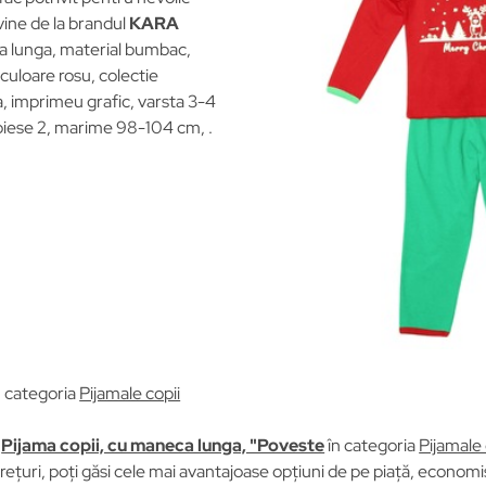
vine de la brandul
KARA
 lunga, material bumbac,
 culoare rosu, colectie
a, imprimeu grafic, varsta 3-4
 piese 2, marime 98-104 cm, .
n categoria
Pijamale copii
u
Pijama copii, cu maneca lunga, "Poveste
în categoria
Pijamale 
țuri, poți găsi cele mai avantajoase opțiuni de pe piață, economisi