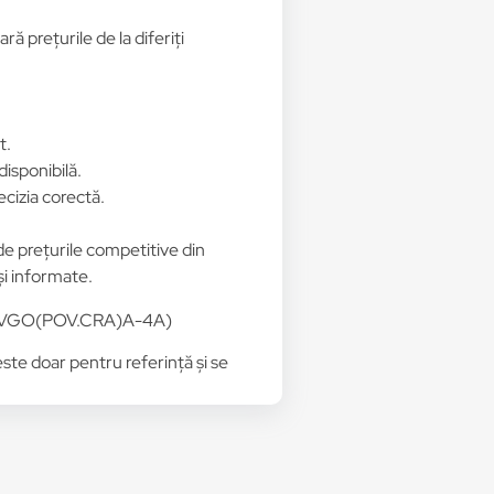
ă prețurile de la diferiți
t.
disponibilă.
ecizia corectă.
 de prețurile competitive din
și informate.
P22RVGO(POV.CRA)A-4A)
 este doar pentru referință și se