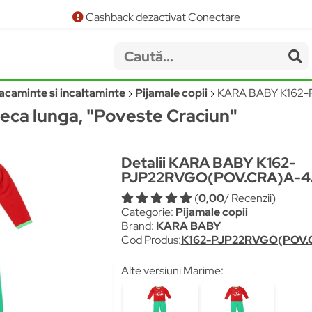
Cashback dezactivat
Conectare
acaminte si incaltaminte
Pijamale copii
KARA BABY K162
neca lunga, "Poveste Craciun"
Detalii KARA BABY K162-
PJP22RVGO(POV.CRA)A-4
(
0,00
/ Recenzii)
Categorie:
Pijamale copii
Brand:
KARA BABY
Cod Produs:
K162-PJP22RVGO(POV.
Alte versiuni Marime: