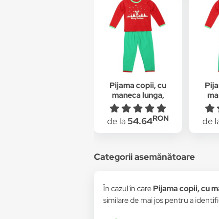
Pijama copii, cu
Pija
maneca lunga,
ma
"Poveste Craciun"
"Pov
RON
de la
54.64
de l
Categorii asemănătoare
În cazul în care
Pijama copii, cu 
similare de mai jos pentru a identifi