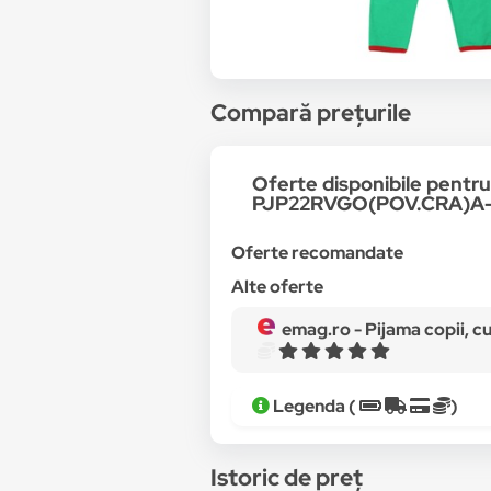
Compară prețurile
Oferte disponibile pent
PJP22RVGO(POV.CRA)A
Oferte recomandate
Alte oferte
emag.ro -
Pijama copii, cu m
Legenda (
)
Istoric de preț