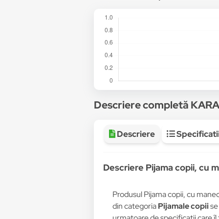
Descriere completă KA
Descriere
Specificati
Descriere Pijama copii, c
Produsul Pijama copii, cu manec
din categoria
Pijamale copii
se 
urmatoare de specificații care îl