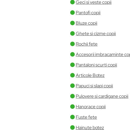
Geci si veste copii
Pantofi copii
Bluze copii
Ghete si cizme copii
Rochii fete
Accesorii imbracaminte cop
Pantaloni scurti copii
Articole Botez
Papuci si slapi copii
Pulovere si cardigane copii
Hanorace copii
Fuste fete
Hainute botez