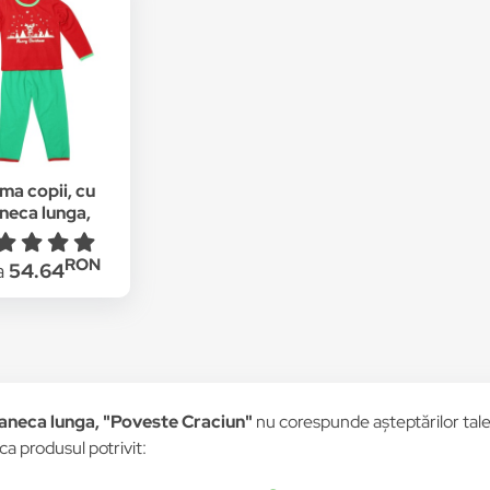
ma copii, cu
neca lunga,
este Craciun"
RON
a
54.64
maneca lunga, "Poveste Craciun"
nu corespunde așteptărilor tale, 
ca produsul potrivit: