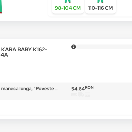
98-104 CM
110-116 CM
ru KARA BABY K162-
-4A
RON
aneca lunga, "Poveste Craciun"
54.64