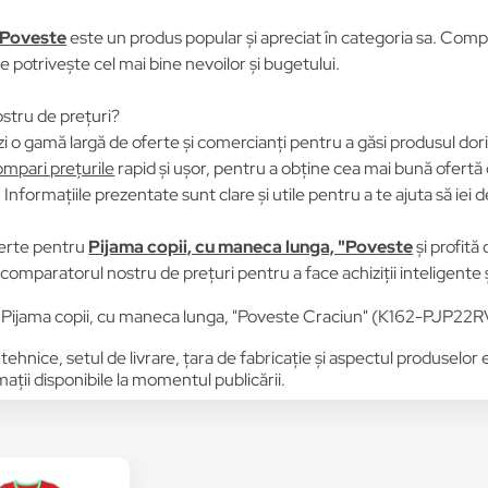
 "Poveste
este un produs popular și apreciat în categoria sa. Compar
se potrivește cel mai bine nevoilor și bugetului.
stru de prețuri?
i o gamă largă de oferte și comercianți pentru a găsi produsul dori
mpari prețurile
rapid și ușor, pentru a obține cea mai bună ofertă 
Informațiile prezentate sunt clare și utile pentru a te ajuta să iei d
erte pentru
Pijama copii, cu maneca lunga, "Poveste
și profită
ă comparatorul nostru de prețuri pentru a face achiziții inteligente 
u Pijama copii, cu maneca lunga, "Poveste Craciun" (K162-PJ
 tehnice, setul de livrare, țara de fabricație și aspectul produselor
ții disponibile la momentul publicării.