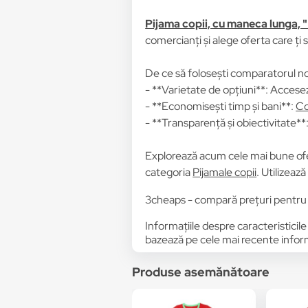
Pijama copii, cu maneca lunga,
comercianți și alege oferta care ți 
De ce să folosești comparatorul no
- **Varietate de opțiuni**: Accesez
- **Economisești timp și bani**:
Co
- **Transparență și obiectivitate**: 
Explorează acum cele mai bune of
categoria
Pijamale copii
. Utilizeaz
3cheaps - compară prețuri pentr
Informațiile despre caracteristicile
bazează pe cele mai recente informa
Produse asemănătoare