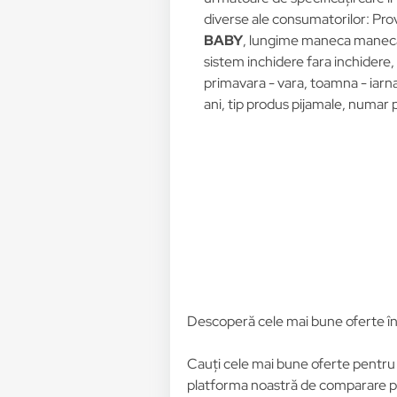
diverse ale consumatorilor: Pro
BABY
, lungime maneca maneca
sistem inchidere fara inchidere,
primavara - vara, toamna - iarn
ani, tip produs pijamale, numar
Descoperă cele mai bune oferte î
Cauți cele mai bune oferte pentr
platforma noastră de comparare pre