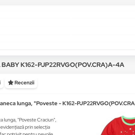
RA BABY K162-PJP22RVGO(POV.CRA)A-4A
i
Recenzii
u maneca lunga, "Poveste - K162-PJP22RVGO(POV.CR
a lunga, "Poveste Craciun",
evidențiază prin selecția
 fac potrivit pentru nevoile