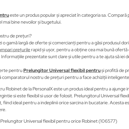
entru
este un produs popular și apreciat în categoria sa. Compară pre
el mai bine nevoilor și bugetului.
stru de prețuri?
i o gamă largă de oferte și comercianți pentru a găsi produsul dori
mpari prețurile
rapid și ușor, pentru a obține cea mai bună ofertă 
Informațiile prezentate sunt clare și utile pentru a te ajuta să iei d
erte pentru
Prelungitor Universal flexibil pentru
și profită de 
ză comparatorul nostru de prețuri pentru a face achiziții inteligente
ntru Robinet de la PersonalX este un produs ideal pentru a ajunge in
gintie si este flexibil si usor de folosit. Prelungitorul Universal fl
, fiind ideal pentru a indeplinii orice sarcina in bucatarie. Acesta es
ere.
relungitor Universal flexibil pentru orice Robinet (106577)