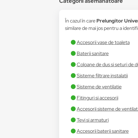
Categorii asemănătoare
În cazul în care
Prelungitor Univer
similare de mai jos pentru a identifi
Accesorii vase de toaleta
Baterii sanitare
Coloane de dus si seturi de d
Sisteme filtrare instalatii
Sisteme de ventilatie
Fitinguri si accesorii
Accesorii sisteme de ventilat
Tevi si armaturi
Accesorii baterii sanitare