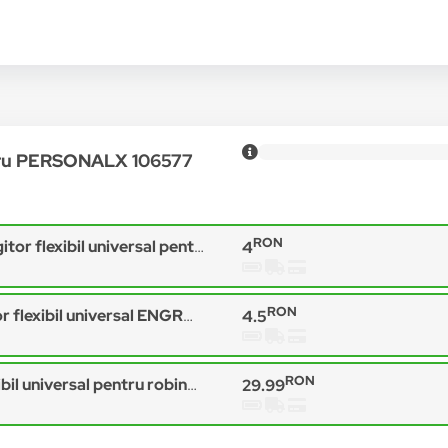
ntru PERSONALX 106577
RON
l universal pentru robinet,13 cm lungime, 2 fluxuri, Argintiu Engros
4
RON
rsal ENGROSS, prelungitor pentru robinet chiuveta 2 functii, 360 grade, 15cm
4.5
RON
universal pentru robinet Turbo Flex
29.99