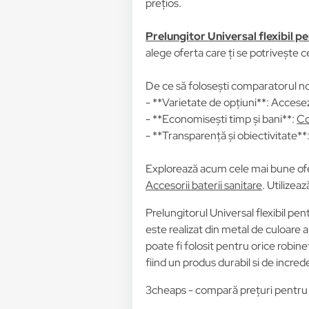
prețios.
Prelungitor Universal flexibil p
alege oferta care ți se potrivește c
De ce să folosești comparatorul no
- **Varietate de opțiuni**: Accesez
- **Economisești timp și bani**:
Co
- **Transparență și obiectivitate**: 
Explorează acum cele mai bune of
Accesorii baterii sanitare
. Utilizea
Prelungitorul Universal flexibil pe
este realizat din metal de culoare ar
poate fi folosit pentru orice robinet
fiind un produs durabil si de incred
3cheaps - compară prețuri pentru P