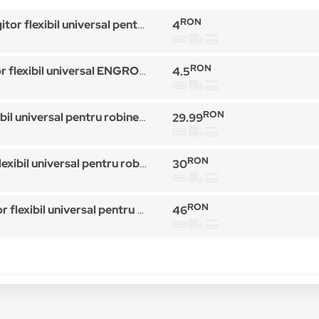
RON
l universal pentru robinet,13 cm lungime, 2 fluxuri, Argintiu Engros
4
RON
rsal ENGROSS, prelungitor pentru robinet chiuveta 2 functii, 360 grade, 15cm
4.5
RON
universal pentru robinet Turbo Flex
29.99
RON
l universal pentru robinet Turbo Flex.
30
RON
xibil universal pentru robinet Turbo Flex
46