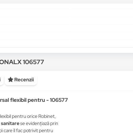
SONALX 106577
i
Recenzii
sal flexibil pentru - 106577
lexibil pentru orice Robinet,
 sanitare
se evidențiază prin
 care îl fac potrivit pentru