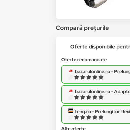
Compară prețurile
Oferte disponibile pe
Oferte recomandate
bazarulonline.ro -
Prelungitor flexibi
bazarulonline.ro -
Adaptor flexibil unive
tenq.ro -
Prelungitor flexibil 
Alte oferte