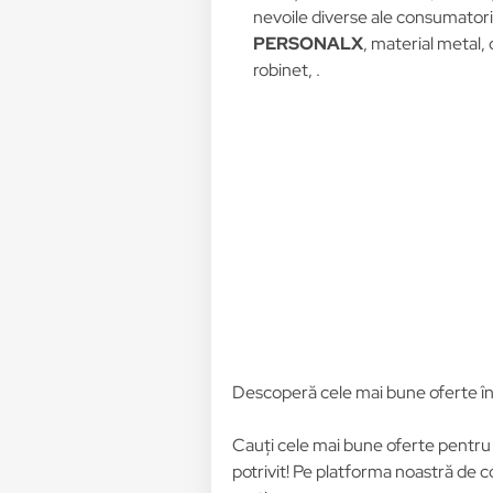
nevoile diverse ale consumatoril
PERSONALX
, material metal, 
robinet, .
Descoperă cele mai bune oferte î
Cauți cele mai bune oferte pentr
potrivit! Pe platforma noastră de c