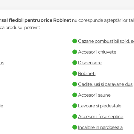
sal flexibil pentru orice Robinet
nu corespunde așteptărilor tale,
ca produsul potrivit:
Cazane combustibil solid, s
Accesorii chiuvete
us
Dispensere
Robineti
Cadite, usi si paravane dus
Accesorii saune
ie
Lavoare si piedestale
Accesorii fose septice
Incalzire in pardoseala