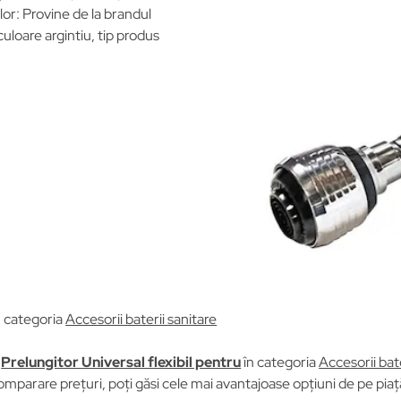
or: Provine de la brandul
culoare argintiu, tip produs
n categoria
Accesorii baterii sanitare
u
Prelungitor Universal flexibil pentru
în categoria
Accesorii bate
omparare prețuri, poți găsi cele mai avantajoase opțiuni de pe pia