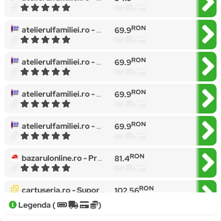
RON
atelierulfamiliei.ro -
Mapa protectie birou din imitatie 
69.9
RON
atelierulfamiliei.ro -
Mapa protectie birou din imitatie 
69.9
RON
atelierulfamiliei.ro -
Mapa protectie birou din imitatie 
69.9
RON
atelierulfamiliei.ro -
Mapa protectie birou din imitatie 
69.9
RON
bazarulonline.ro -
Protectie PVC pentru birou, mobilier, 1.5 mm grosime, 120x90 cm, transparenta Engros
81.4
RON
cartuseria.ro -
Suport pentru protectie birou, 100x50 cm, grosime 0.5 mm, transparent
102.56
Legenda (
)
RON