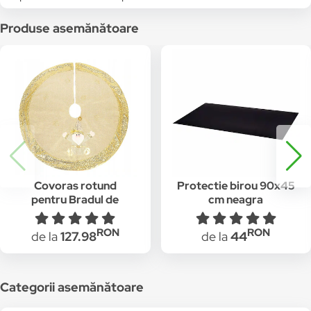
Produse asemănătoare
Covoras rotund
Protectie birou 90x45
pentru Bradul de
cm neagra
Craciun cu Paiete,
Prindere Velcro,
RON
RON
de la
127.98
de la
44
diametru 106, culoare
auriu
Categorii asemănătoare