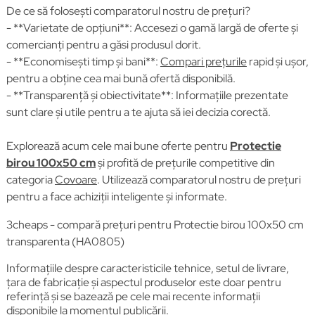
De ce să folosești comparatorul nostru de prețuri?
- **Varietate de opțiuni**: Accesezi o gamă largă de oferte și
comercianți pentru a găsi produsul dorit.
- **Economisești timp și bani**:
Compari prețurile
rapid și ușor,
pentru a obține cea mai bună ofertă disponibilă.
- **Transparență și obiectivitate**: Informațiile prezentate
sunt clare și utile pentru a te ajuta să iei decizia corectă.
Explorează acum cele mai bune oferte pentru
Protectie
birou 100x50 cm
și profită de prețurile competitive din
categoria
Covoare
. Utilizează comparatorul nostru de prețuri
pentru a face achiziții inteligente și informate.
3cheaps - compară prețuri pentru Protectie birou 100x50 cm
transparenta (HA0805)
Informațiile despre caracteristicile tehnice, setul de livrare,
țara de fabricație și aspectul produselor este doar pentru
referință și se bazează pe cele mai recente informații
disponibile la momentul publicării.