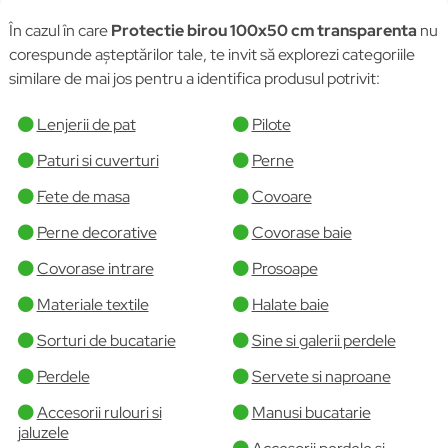
În cazul în care
Protectie birou 100x50 cm transparenta
nu
corespunde așteptărilor tale, te invit să explorezi categoriile
similare de mai jos pentru a identifica produsul potrivit:
Lenjerii de pat
Pilote
Paturi si cuverturi
Perne
Fete de masa
Covoare
Perne decorative
Covorase baie
Covorase intrare
Prosoape
Materiale textile
Halate baie
Sorturi de bucatarie
Sine si galerii perdele
Perdele
Servete si naproane
Accesorii rulouri si
Manusi bucatarie
jaluzele