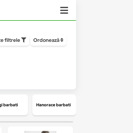
e filtrele
Ordonează
gi barbati
Hanorace barbati
Sosete barbati