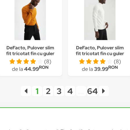
DeFacto, Pulover slim
DeFacto, Pulover slim
fit tricotat fin cu guler
fit tricotat fin cu guler
inalt, Oranj
inalt, Alb prafuit
(8)
(8)
RON
RON
de la
44.99
de la
39.99
1
2
3
4
...
64