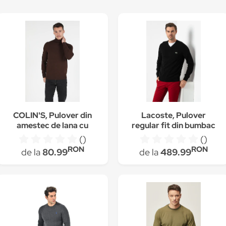
COLIN'S, Pulover din
Lacoste, Pulover
amestec de lana cu
regular fit din bumbac
guler inalt, Maro inchis
organic cu decolteu in
()
()
V, Negru
RON
RON
de la
80.99
de la
489.99