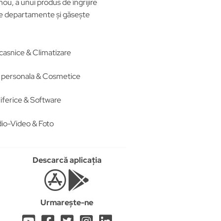
ou, a unui produs de îngrijire
ele departamente și găsește
casnice & Climatizare
re personala & Cosmetice
iferice & Software
io-Video & Foto
Descarcă aplicația
Urmarește-ne