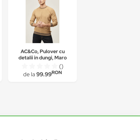
AC&Co, Pulover cu
detalii in dungi, Maro
camel/Bleumarin
()
RON
de la
99.99