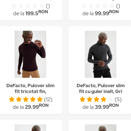
Bleumarin
Negru/Alb
()
()
RON
RON
de la
199.5
de la
99.99
DeFacto, Pulover slim
DeFacto, Pulover slim
fit tricotat fin,
fit cu guler inalt, Gri
Bordeaux/Bleumarin
antracit
(12)
(5)
inchis
RON
RON
de la
29.99
de la
39.99