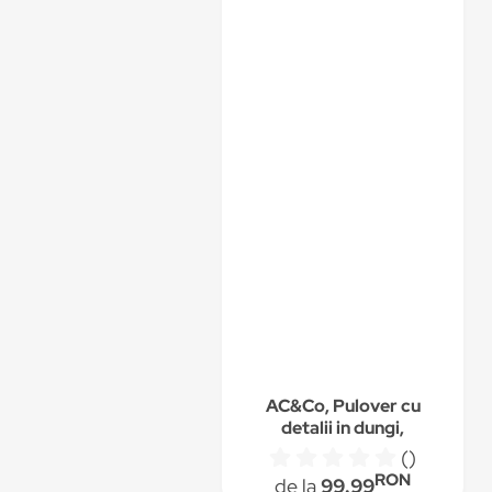
AC&Co, Pulover cu
detalii in dungi,
Albastru inchis/Crem
()
RON
de la
99.99