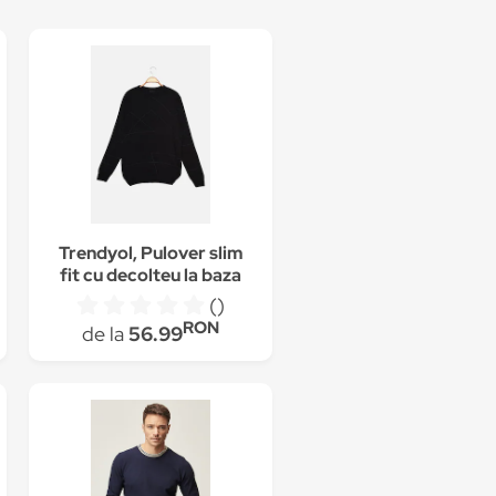
Trendyol, Pulover slim
fit cu decolteu la baza
gatului si garnituri
()
contrastante,
RON
de la
56.99
Bleumarin inchis, M