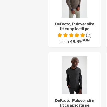
DeFacto, Pulover slim
fit cu aplicatii pe
coate, Taupe
(2)
RON
de la
49.99
DeFacto, Pulover slim
fit cu aplicatii pe