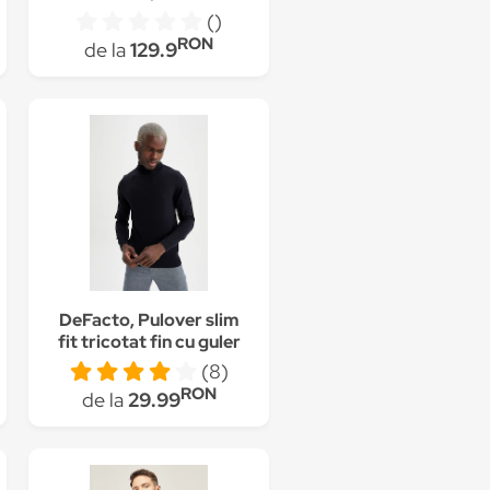
()
RON
de la
129.9
DeFacto, Pulover slim
fit tricotat fin cu guler
inalt, Bleumarin
(8)
RON
de la
29.99