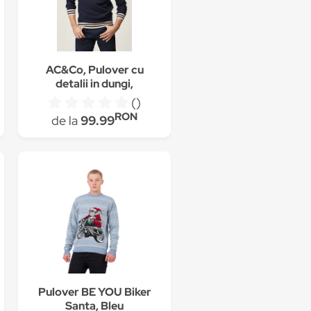
AC&Co, Pulover cu
detalii in dungi,
Bleumarin inchis/Crem
()
RON
de la
99.99
Pulover BE YOU Biker
Santa, Bleu