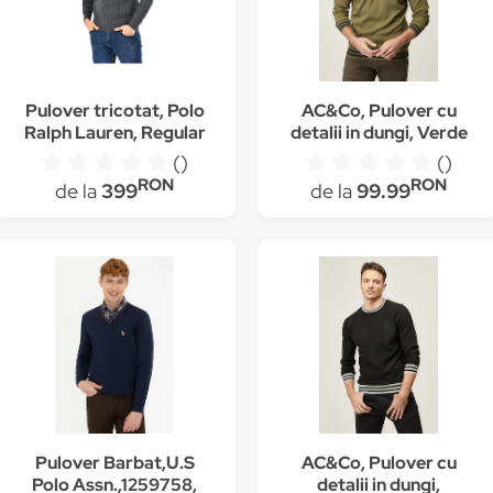
Pulover tricotat, Polo
AC&Co, Pulover cu
Ralph Lauren, Regular
detalii in dungi, Verde
fit, Gri inchis
militar
()
()
RON
RON
de la
399
de la
99.99
Pulover Barbat,U.S
AC&Co, Pulover cu
Polo Assn.,1259758,
detalii in dungi,