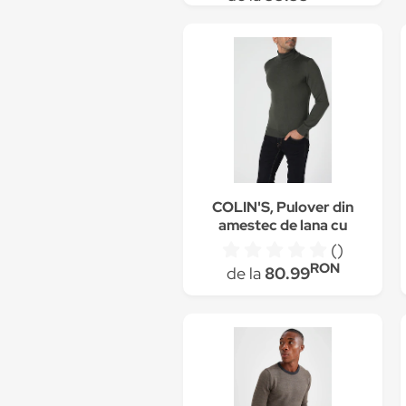
COLIN'S, Pulover din
amestec de lana cu
guler inalt, Gri inchis
()
RON
de la
80.99