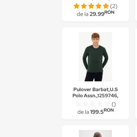
coate, Gri antracit
(2)
RON
de la
29.99
Pulover Barbat,U.S
Polo Assn.,1259746,
Verde
()
RON
de la
199.5