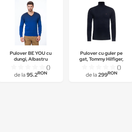
Pulover BE YOU cu
Pulover cu guler pe
dungi, Albastru
gat, Tommy Hilfiger,
Regular fit
()
()
RON
RON
de la
95.2
de la
299