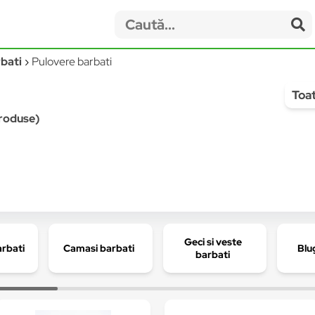
bati
Pulovere barbati
Toat
produse)
Geci si veste
arbati
Camasi barbati
Blu
barbati