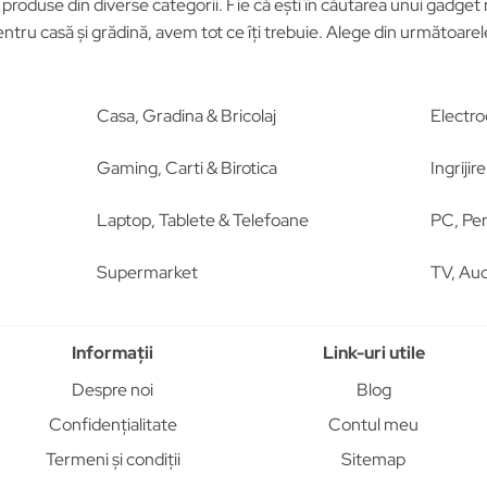
roduse din diverse categorii. Fie că ești în căutarea unui gadget n
tru casă și grădină, avem tot ce îți trebuie. Alege din următoar
Casa, Gradina & Bricolaj
Electro
Gaming, Carti & Birotica
Ingriji
Laptop, Tablete & Telefoane
PC, Per
Supermarket
TV, Aud
Informații
Link-uri utile
Despre noi
Blog
Confidențialitate
Contul meu
Termeni și condiții
Sitemap