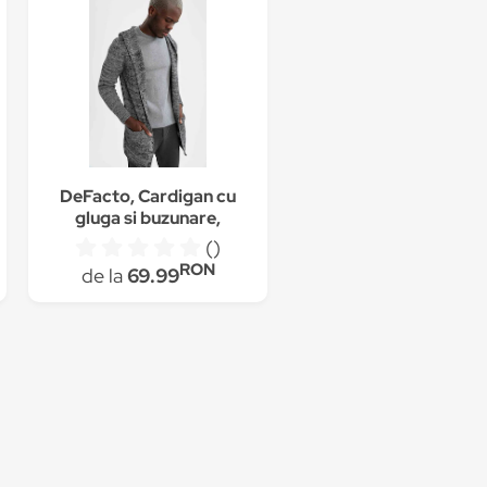
DeFacto, Cardigan cu
gluga si buzunare,
Negru melange, S
()
RON
de la
69.99