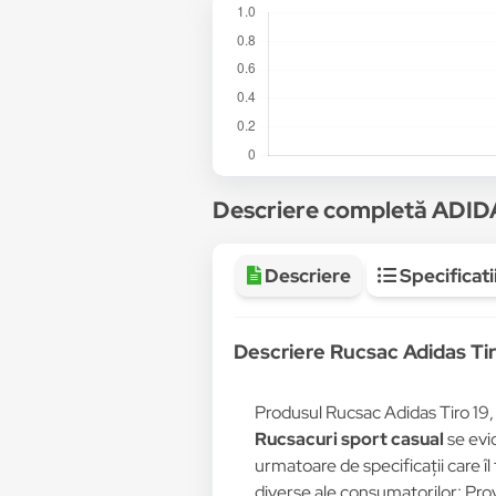
Descriere completă ADI
Descriere
Specificati
Descriere Rucsac Adidas Tir
Produsul Rucsac Adidas Tiro 19,
Rucsacuri sport casual
se evid
urmatoare de specificații care îl
diverse ale consumatorilor: Pro