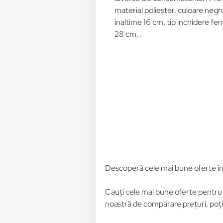
material poliester, culoare negru
inaltime 16 cm, tip inchidere f
28 cm, .
Descoperă cele mai bune oferte î
Cauți cele mai bune oferte pentr
noastră de comparare prețuri, poți 