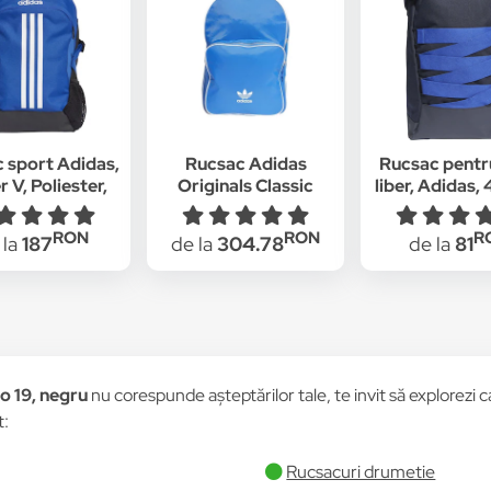
 sport Adidas,
Rucsac Adidas
Rucsac pentr
 V, Poliester,
Originals Classic
liber, Adidas
 l, Multicolor
CW0628, 25l, Albastru
ID BP, albastru
RON
RON
R
 la
187
de la
304.78
de la
81
o 19, negru
nu corespunde așteptărilor tale, te invit să explorezi c
t:
Rucsacuri drumetie