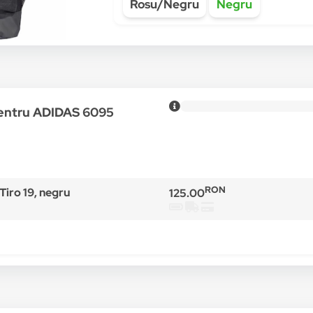
Rosu/Negru
Negru
pentru ADIDAS 6095
RON
iro 19, negru
125.00