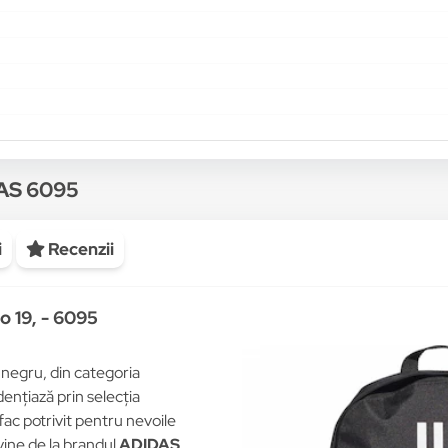
DAS 6095
i
Recenzii
o 19, - 6095
 negru, din categoria
ențiază prin selecția
 fac potrivit pentru nevoile
vine de la brandul
ADIDAS
,