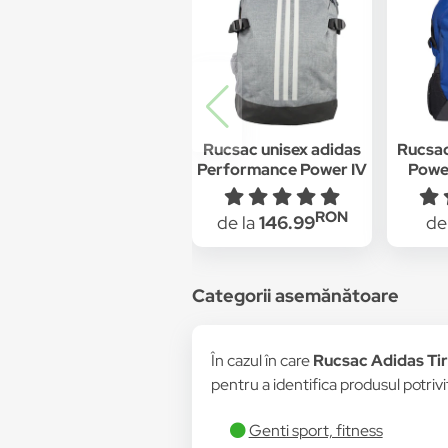
Rucsac unisex adidas
Rucsac
Performance Power IV
Power
MF1 BR9092, Gri
25.75
RON
de la
146.99
de
Categorii asemănătoare
În cazul în care
Rucsac Adidas Tir
pentru a identifica produsul potrivi
Genti sport, fitness