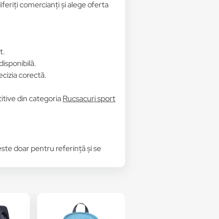
feriți comercianți și alege oferta
t.
disponibilă.
ecizia corectă.
titive din categoria
Rucsacuri sport
 este doar pentru referință și se