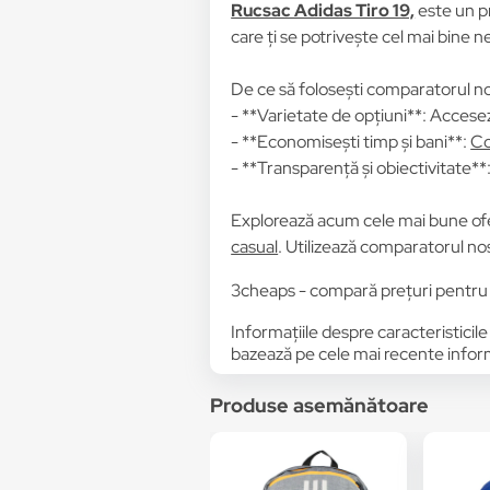
Rucsac Adidas Tiro 19,
este un pr
care ți se potrivește cel mai bine ne
De ce să folosești comparatorul no
- **Varietate de opțiuni**: Accesez
- **Economisești timp și bani**:
Co
- **Transparență și obiectivitate**: 
Explorează acum cele mai bune of
casual
. Utilizează comparatorul nos
3cheaps - compară prețuri pentru
Informațiile despre caracteristicile
bazează pe cele mai recente informa
Produse asemănătoare