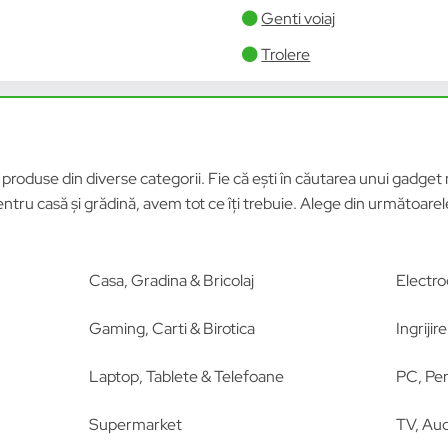
Genti voiaj
Trolere
roduse din diverse categorii. Fie că ești în căutarea unui gadget n
tru casă și grădină, avem tot ce îți trebuie. Alege din următoar
Casa, Gradina & Bricolaj
Electro
Gaming, Carti & Birotica
Ingriji
Laptop, Tablete & Telefoane
PC, Per
Supermarket
TV, Aud