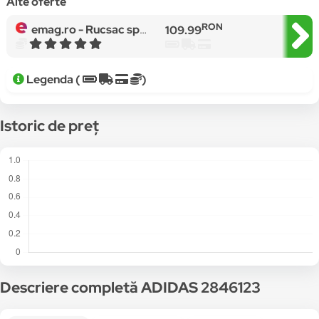
Alte oferte
RON
emag.ro -
Rucsac sport de timp liber, adidas, Power V BP, gri
109.99
Legenda (
)
Istoric de preț
Descriere completă ADIDAS 2846123