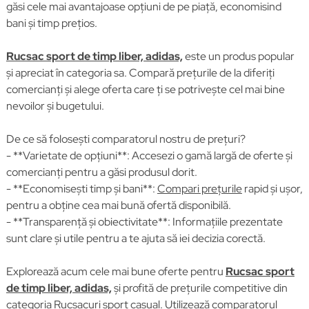
găsi cele mai avantajoase opțiuni de pe piață, economisind
bani și timp prețios.
Rucsac sport de timp liber, adidas,
este un produs popular
și apreciat în categoria sa. Compară prețurile de la diferiți
comercianți și alege oferta care ți se potrivește cel mai bine
nevoilor și bugetului.
De ce să folosești comparatorul nostru de prețuri?
- **Varietate de opțiuni**: Accesezi o gamă largă de oferte și
comercianți pentru a găsi produsul dorit.
- **Economisești timp și bani**:
Compari prețurile
rapid și ușor,
pentru a obține cea mai bună ofertă disponibilă.
- **Transparență și obiectivitate**: Informațiile prezentate
sunt clare și utile pentru a te ajuta să iei decizia corectă.
Explorează acum cele mai bune oferte pentru
Rucsac sport
de timp liber, adidas,
și profită de prețurile competitive din
categoria
Rucsacuri sport casual
. Utilizează comparatorul