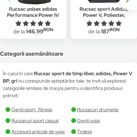
Rucsac unisex adidas
Rucsac sport Adidas,
Performance Power IV
Power V, Poliester,
MF1 BR9092, Gri
25.75 l, Multicolor
RON
RON
de la
146.99
de la
187
Categorii asemănătoare
În cazul în care
Rucsac sport de timp liber, adidas, Power V
BP, gri
nu corespunde așteptărilor tale, te invit să explorezi
categoriile similare de mai jos pentru a identifica produsul
potrivit:
Genti sport, fitness
Rucsacuri drumetie
Rucsacuri sport casual
Genti voiaj
Accesorii articole de voiaj
Trolere